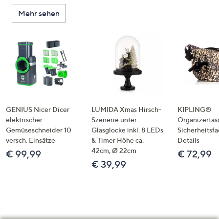
Mehr sehen
GENIUS Nicer Dicer
LUMIDA Xmas Hirsch-
KIPLING®
elektrischer
Szenerie unter
Organizertas
Gemüseschneider 10
Glasglocke inkl. 8 LEDs
Sicherheitsf
versch. Einsätze
& Timer Höhe ca.
Details
42cm, Ø 22cm
€ 99,99
€ 72,99
€ 39,99