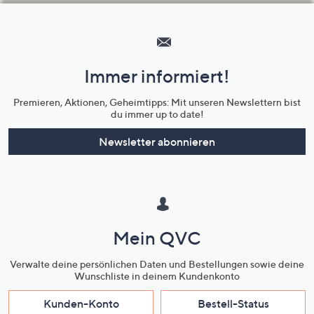
Hilfeseiten,
Service
und
Immer informiert!
Unternehmensinformationen
Premieren, Aktionen, Geheimtipps: Mit unseren Newslettern bist
du immer up to date!
Newsletter abonnieren
Mein QVC
Verwalte deine persönlichen Daten und Bestellungen sowie deine
Wunschliste in deinem Kundenkonto
Kunden-Konto
Bestell-Status