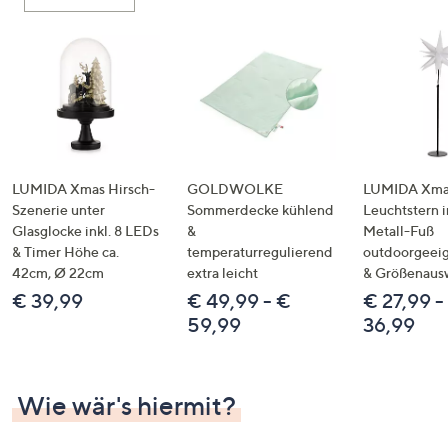
oder
wischen
Sie
auf
Touch-
Geräten
nach
links
LUMIDA Xmas Hirsch-
GOLDWOLKE
LUMIDA Xmas
bzw.
Szenerie unter
Sommerdecke kühlend
Leuchtstern i
Glasglocke inkl. 8 LEDs
&
Metall-Fuß
rechts,
& Timer Höhe ca.
temperaturregulierend
outdoorgeeig
um
42cm, Ø 22cm
extra leicht
& Größenaus
diese
€ 39,99
€ 49,99 - €
€ 27,99 -
anzuzeigen.
59,99
36,99
Wie wär's hiermit?