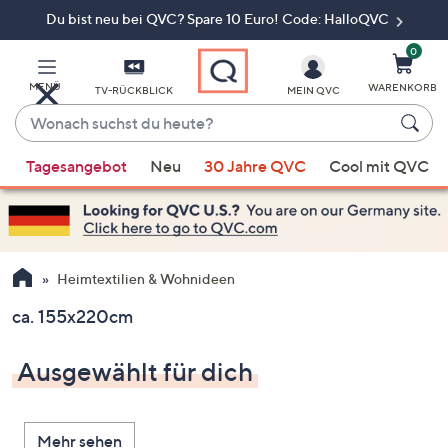
Du bist neu bei QVC? Spare 10 Euro! Code: HalloQVC
Zum
Hauptinhalt
springen
0
MENÜ
WARENKORB
TV-RÜCKBLICK
MEIN QVC
Wonach
suchst
Wenn
du
Tagesangebot
Neu
30 Jahre QVC
Cool mit QVC
Vorschläge
heute?
verfügbar
sind,
verwenden
Sie
Heimtextilien & Wohnideen
die
ca. 155x220cm
Pfeiltasten
nach
Ausgewählt für dich
oben
und
nach
Mehr sehen
unten