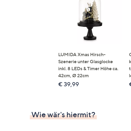
Si
au
T
G
n
li
b
re
LUMIDA Xmas Hirsch-
u
Szenerie unter Glasglocke
di
inkl. 8 LEDs & Timer Höhe ca.
an
42cm, Ø 22cm
l
€ 39,99
Wie wär's hiermit?