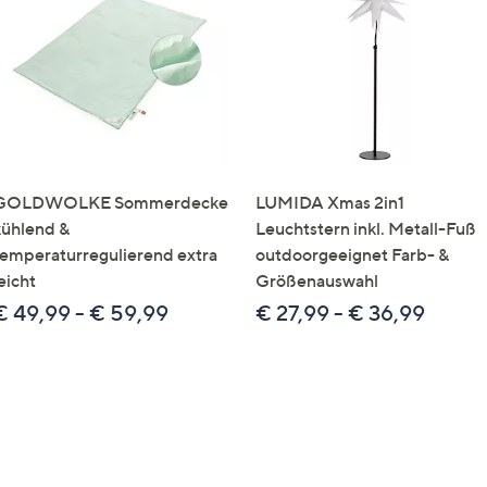
e
f
ouch-
eräten
ach
nks
zw.
chts,
GOLDWOLKE Sommerdecke
LUMIDA Xmas 2in1
m
kühlend &
Leuchtstern inkl. Metall-Fuß
ese
temperaturregulierend extra
outdoorgeeignet Farb- &
zuzeigen.
eicht
Größenauswahl
€ 49,99 - € 59,99
€ 27,99 - € 36,99