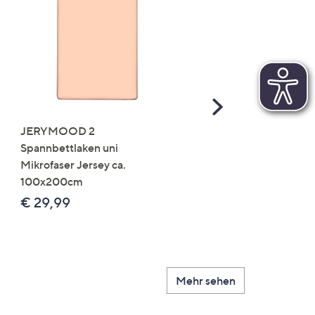
Scroll
Right
JERYMOOD 2
LUMIDA Flora künstlich
Spannbettlaken uni
Orchidee Realtouch-Blü
Mikrofaser Jersey ca.
Keramik-Topf
100x200cm
Farb-/Größenauswahl
€ 29,99
€ 24,99 - € 74,99
Mehr sehen