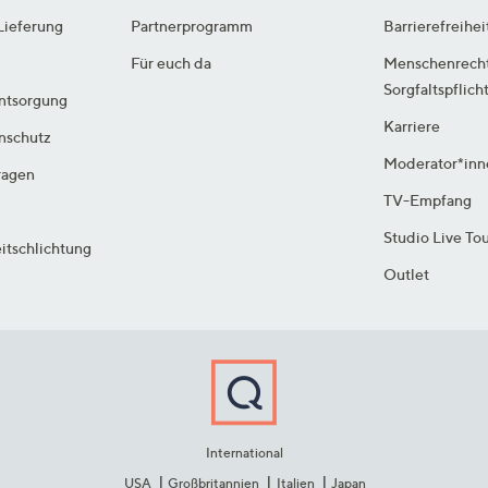
Lieferung
Partnerprogramm
Barrierefreihei
Für euch da
Menschenrech
Sorgfaltspflich
ntsorgung
Karriere
enschutz
Moderator*inn
ragen
TV-Empfang
Studio Live To
itschlichtung
Outlet
International
USA
Großbritannien
Italien
Japan