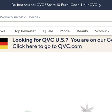
Du bist neu bei QVC? Spare 10 Euro! Code: HalloQVC
onach
chst
enn
u
rschläge
:well
Top bewertet
Q Sale
Mode
Beauty
Schmuck
eute?
rfügbar
nd,
erwenden
e
e
eiltasten
ach
ben
nd
ach
nten
der
ischen