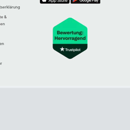
tserklärung
te &
ten
en
ur