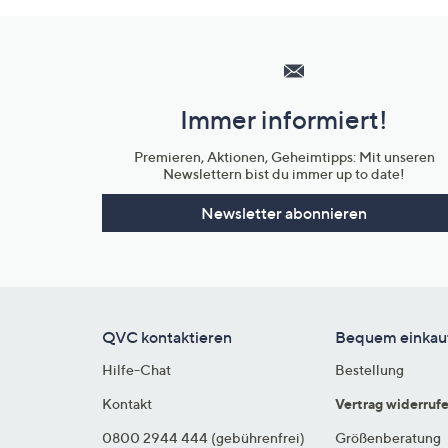
Hilfeseiten,
Service
und
Immer informiert!
Unternehmensinformationen
Premieren, Aktionen, Geheimtipps: Mit unseren
Newslettern bist du immer up to date!
Newsletter abonnieren
QVC kontaktieren
Bequem einkau
Hilfe-Chat
Bestellung
Kontakt
Vertrag widerruf
0800 2944 444 (gebührenfrei)
Größenberatung