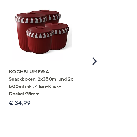
Scroll
Right
KOCHBLUME® 4
you:ly Pure Protein Limo
Snackboxen, 2x350ml und 2x
Lysin 575g für 25 Portio
500ml inkl. 4 Ein-Klick-
€ 49,99
Deckel 95mm
€ 86,94 /1 kg
€ 34,99