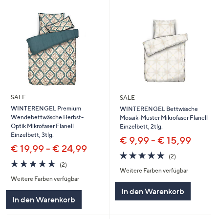
SALE
SALE
WINTERENGEL Premium
WINTERENGEL Bettwäsche
Wendebettwäsche Herbst-
Mosaik-Muster Mikrofaser Flanell
Optik Mikrofaser Flanell
Einzelbett, 2tlg.
Einzelbett, 3tlg.
€ 9,99 - € 15,99
€ 19,99 - € 24,99
5.0
2
(2)
5.0
2
von
Bewertungen
(2)
Weitere Farben verfügbar
von
Bewertungen
5
Weitere Farben verfügbar
5
In den Warenkorb
In den Warenkorb