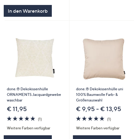
In den Warenkorb
done.® Dekokissenhülle
done.® Dekokissenhülle uni
ORNAMENTS Jacquardgewebe
100% Baumwolle Farb- &
waschbar
Größenauswahl
€ 11,95
€ 9,95 - € 13,95
5.0
1
5.0
1
(1)
(1)
von
Bewertungen
von
Bewertungen
Weitere Farben verfügbar
Weitere Farben verfügbar
5
5