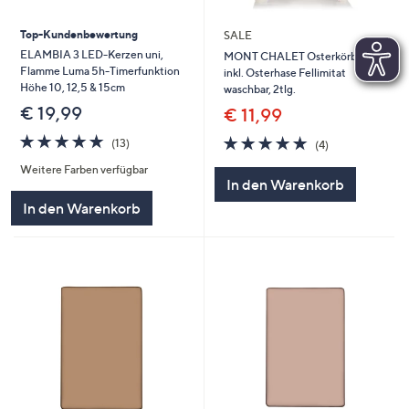
Top-Kundenbewertung
SALE
ELAMBIA 3 LED-Kerzen uni,
MONT CHALET Osterkörbchen
Flamme Luma 5h-Timerfunktion
inkl. Osterhase Fellimitat
Höhe 10, 12,5 & 15cm
waschbar, 2tlg.
€ 19,99
€ 11,99
4.8
13
4.8
4
(13)
(4)
von
Bewertungen
von
Bewertungen
Weitere Farben verfügbar
5
5
In den Warenkorb
In den Warenkorb