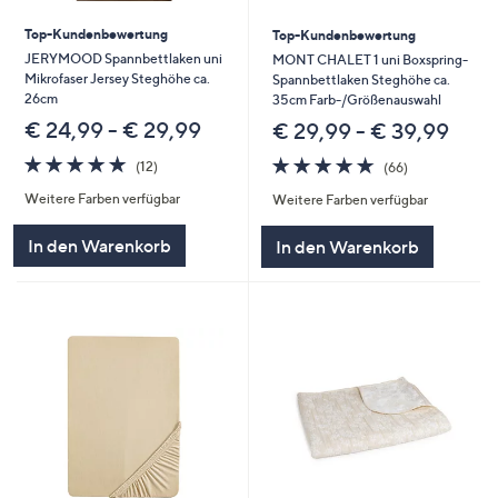
Top-Kundenbewertung
Top-Kundenbewertung
JERYMOOD Spannbettlaken uni
MONT CHALET 1 uni Boxspring-
Mikrofaser Jersey Steghöhe ca.
Spannbettlaken Steghöhe ca.
26cm
35cm Farb-/Größenauswahl
€ 24,99 - € 29,99
€ 29,99 - € 39,99
4.8
12
4.7
66
(12)
(66)
von
Bewertungen
von
Bewertungen
Weitere Farben verfügbar
Weitere Farben verfügbar
5
5
In den Warenkorb
In den Warenkorb