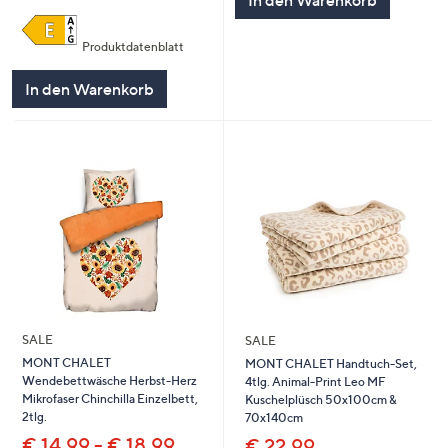
Produktdatenblatt
In den Warenkorb
SALE
SALE
MONT CHALET
MONT CHALET Handtuch-Set,
Wendebettwäsche Herbst-Herz
4tlg. Animal-Print Leo MF
Mikrofaser Chinchilla Einzelbett,
Kuschelplüsch 50x100cm &
2tlg.
70x140cm
€ 14,99 - € 18,99
€ 22,99