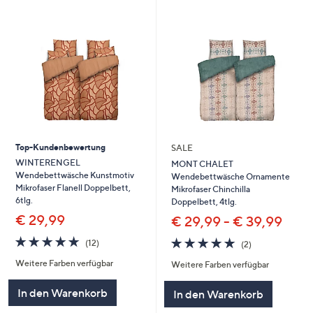
Top-Kundenbewertung
SALE
WINTERENGEL
MONT CHALET
Wendebettwäsche Kunstmotiv
Wendebettwäsche Ornamente
Mikrofaser Flanell Doppelbett,
Mikrofaser Chinchilla
6tlg.
Doppelbett, 4tlg.
€ 29,99
€ 29,99 - € 39,99
5.0
12
5.0
2
(12)
(2)
von
Bewertungen
von
Bewertungen
Weitere Farben verfügbar
5
Weitere Farben verfügbar
5
In den Warenkorb
In den Warenkorb