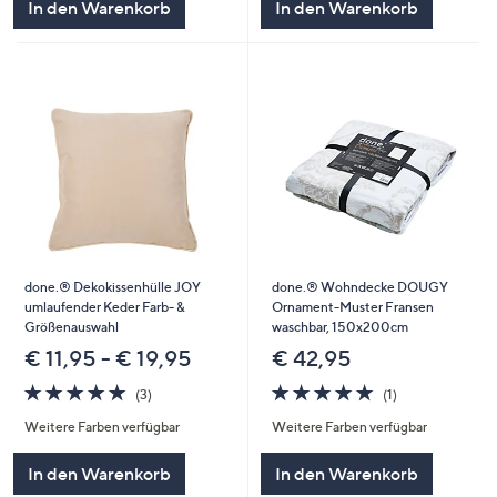
In den Warenkorb
In den Warenkorb
done.® Dekokissenhülle JOY
done.® Wohndecke DOUGY
umlaufender Keder Farb- &
Ornament-Muster Fransen
Größenauswahl
waschbar, 150x200cm
€ 11,95 - € 19,95
€ 42,95
5.0
3
5.0
1
(3)
(1)
von
Bewertungen
von
Bewertungen
Weitere Farben verfügbar
Weitere Farben verfügbar
5
5
In den Warenkorb
In den Warenkorb