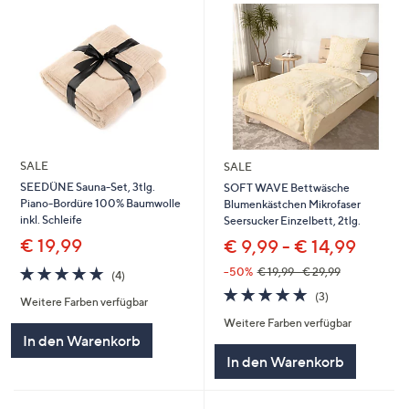
SALE
SALE
SEEDÜNE Sauna-Set, 3tlg.
SOFT WAVE Bettwäsche
Piano-Bordüre 100% Baumwolle
Blumenkästchen Mikrofaser
inkl. Schleife
Seersucker Einzelbett, 2tlg.
€ 19,99
€ 9,99 - € 14,99
5.0
4
--50%
€ 19,99 - € 29,99
(4)
von
Bewertungen
5.0
3
(3)
Weitere Farben verfügbar
5
von
Bewertungen
Weitere Farben verfügbar
5
In den Warenkorb
In den Warenkorb