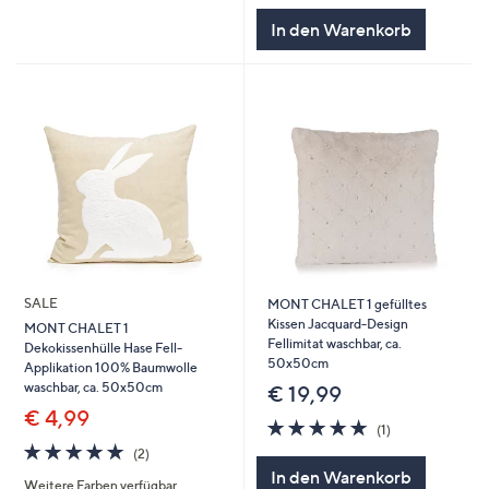
In den Warenkorb
SALE
MONT CHALET 1 gefülltes
Kissen Jacquard-Design
MONT CHALET 1
Fellimitat waschbar, ca.
Dekokissenhülle Hase Fell-
50x50cm
Applikation 100% Baumwolle
waschbar, ca. 50x50cm
€ 19,99
€ 4,99
5.0
1
(1)
von
Bewertungen
5.0
2
(2)
5
von
Bewertungen
In den Warenkorb
Weitere Farben verfügbar
5