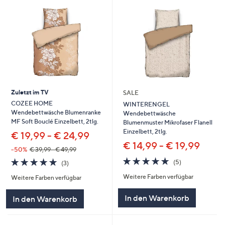
Zuletzt im TV
SALE
COZEE HOME
WINTERENGEL
Wendebettwäsche Blumenranke
Wendebettwäsche
MF Soft Bouclé Einzelbett, 2tlg.
Blumenmuster Mikrofaser Flanell
Einzelbett, 2tlg.
€ 19,99 - € 24,99
€ 14,99 - € 19,99
--50%
€ 39,99 - € 49,99
5.0
5
5.0
3
(5)
(3)
von
Bewertungen
von
Bewertungen
Weitere Farben verfügbar
5
Weitere Farben verfügbar
5
In den Warenkorb
In den Warenkorb