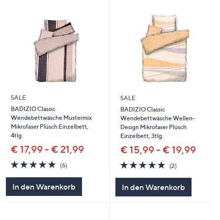
SALE
SALE
BADIZIO Classic
BADIZIO Classic
Wendebettwäsche Mustermix
Wendebettwäsche Wellen-
Mikrofaser Plüsch Einzelbett,
Design Mikrofaser Plüsch
4tlg.
Einzelbett, 3tlg.
€ 17,99 - € 21,99
€ 15,99 - € 19,99
5.0
6
5.0
2
(6)
(2)
von
Bewertungen
von
Bewertungen
5
5
In den Warenkorb
In den Warenkorb