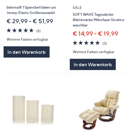
biberna® 1 Spannbettlaken uni
SALE
Jersey-Elastic Größenauswahl
SOFT WAVE Tagesdecke
Blätterranke Mikrofaser Struktur
€ 29,99 - € 51,99
waschbar
4.7
6
(6)
€ 14,99 - € 19,99
von
Bewertungen
Weitere Farben verfügbar
5
4.7
3
(3)
von
Bewertungen
In den Warenkorb
Weitere Farben verfügbar
5
In den Warenkorb