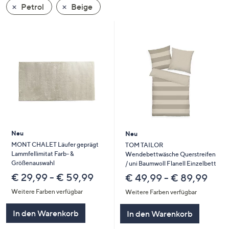
Petrol
Beige
oder
wischen
Sie
auf
Touch-
Geräten
nach
links
bzw.
rechts,
um
Neu
Neu
diese
MONT CHALET Läufer geprägt
TOM TAILOR
Lammfellimitat Farb- &
Wendebettwäsche Querstreifen
anzuzeigen.
Größenauswahl
/ uni Baumwoll Flanell Einzelbett
€ 29,99 - € 59,99
€ 49,99 - € 89,99
Weitere Farben verfügbar
Weitere Farben verfügbar
In den Warenkorb
In den Warenkorb