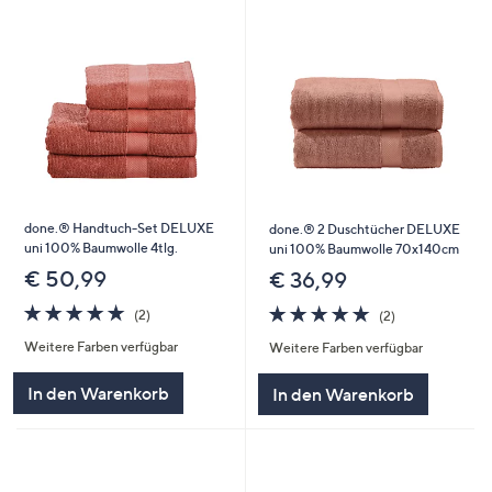
done.® Handtuch-Set DELUXE
done.® 2 Duschtücher DELUXE
uni 100% Baumwolle 4tlg.
uni 100% Baumwolle 70x140cm
€ 50,99
€ 36,99
5.0
2
5.0
2
(2)
(2)
von
Bewertungen
von
Bewertungen
Weitere Farben verfügbar
Weitere Farben verfügbar
5
5
In den Warenkorb
In den Warenkorb