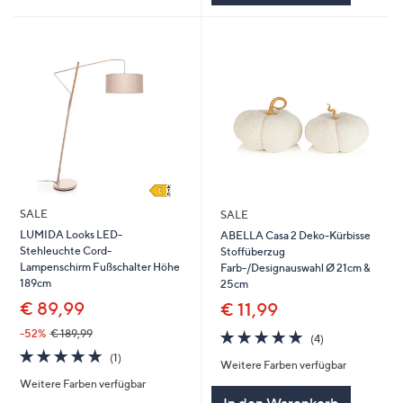
SALE
SALE
LUMIDA Looks LED-
ABELLA Casa 2 Deko-Kürbisse
Stehleuchte Cord-
Stoffüberzug
Lampenschirm Fußschalter Höhe
Farb-/Designauswahl Ø 21cm &
189cm
25cm
€ 89,99
€ 11,99
5.0
4
-52%
€ 189,99
(4)
von
Bewertungen
5.0
1
(1)
Weitere Farben verfügbar
5
von
Bewertungen
Weitere Farben verfügbar
5
In den Warenkorb