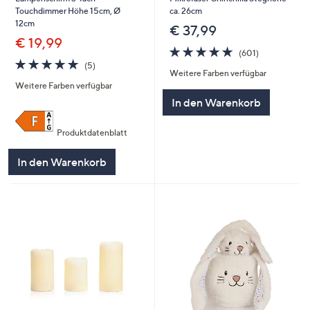
ca. 26cm
Touchdimmer Höhe 15cm, Ø
12cm
€ 37,99
€ 19,99
4.8
601
(601)
von
Bewertungen
4.8
5
(5)
Weitere Farben verfügbar
5
von
Bewertungen
Weitere Farben verfügbar
5
In den Warenkorb
Produktdatenblatt
In den Warenkorb