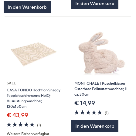
In den Warenkorb
5
In den Warenkorb
SALE
MONT CHALET Kuschelkissen
Osterhase Fellimitat waschbar, H.
CASA FONDO Hochflor-Shaggy
ca. 30cm
Teppich schimmernd HeiQ-
Ausrüstung waschbar,
€ 14,99
120x150cm
5.0
1
(1)
€ 43,99
von
Bewertungen
5
5.0
1
(1)
In den Warenkorb
von
Bewertungen
Weitere Farben verfügbar
5