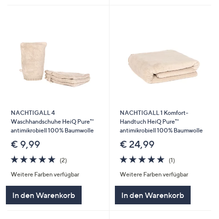
NACHTIGALL 4
NACHTIGALL 1 Komfort-
Waschhandschuhe HeiQ Pure™
Handtuch HeiQ Pure™
antimikrobiell 100% Baumwolle
antimikrobiell 100% Baumwolle
€ 9,99
€ 24,99
5.0
2
5.0
1
(2)
(1)
von
Bewertungen
von
Bewertungen
Weitere Farben verfügbar
Weitere Farben verfügbar
5
5
In den Warenkorb
In den Warenkorb