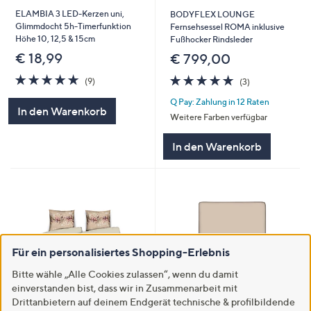
ELAMBIA 3 LED-Kerzen uni,
BODYFLEX LOUNGE
Glimmdocht 5h-Timerfunktion
Fernsehsessel ROMA inklusive
Höhe 10, 12,5 & 15cm
Fußhocker Rindsleder
€ 18,99
€ 799,00
4.7
9
4.7
3
(9)
(3)
von
Bewertungen
von
Bewertungen
Q Pay: Zahlung in 12 Raten
5
5
In den Warenkorb
Weitere Farben verfügbar
In den Warenkorb
Für ein personalisiertes Shopping-Erlebnis
Bitte wähle „Alle Cookies zulassen“, wenn du damit
einverstanden bist, dass wir in Zusammenarbeit mit
Drittanbietern auf deinem Endgerät technische & profilbildende