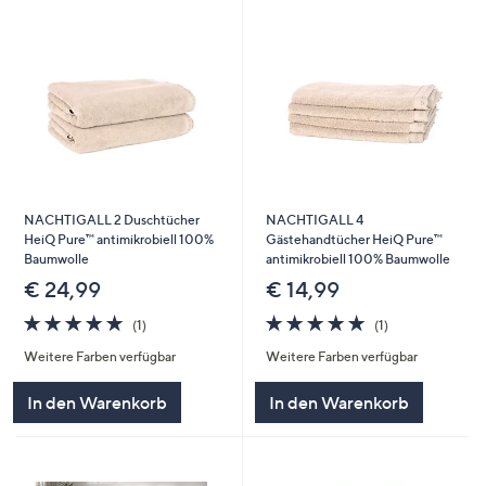
NACHTIGALL 2 Duschtücher
NACHTIGALL 4
HeiQ Pure™ antimikrobiell 100%
Gästehandtücher HeiQ Pure™
Baumwolle
antimikrobiell 100% Baumwolle
€ 24,99
€ 14,99
5.0
1
5.0
1
(1)
(1)
von
Bewertungen
von
Bewertungen
Weitere Farben verfügbar
Weitere Farben verfügbar
5
5
In den Warenkorb
In den Warenkorb