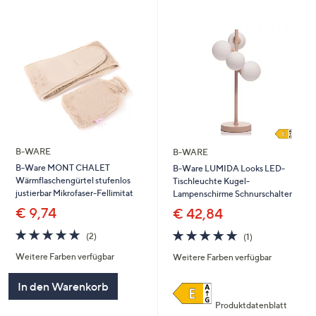
B-WARE
B-WARE
B-Ware MONT CHALET
B-Ware LUMIDA Looks LED-
Wärmflaschengürtel stufenlos
Tischleuchte Kugel-
justierbar Mikrofaser-Fellimitat
Lampenschirme Schnurschalter
€ 9,74
€ 42,84
5.0
2
5.0
1
(2)
(1)
von
Bewertungen
von
Bewertungen
Weitere Farben verfügbar
Weitere Farben verfügbar
5
5
In den Warenkorb
Produktdatenblatt