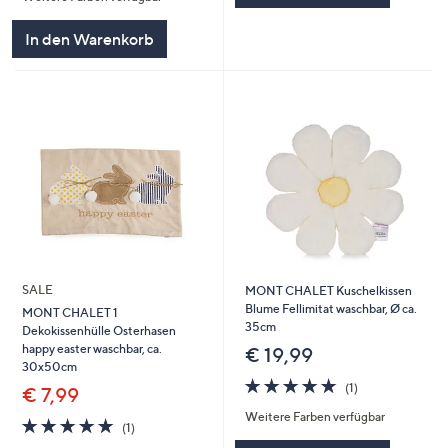
In den Warenkorb
SALE
MONT CHALET Kuschelkissen
Blume Fellimitat waschbar, Ø ca.
MONT CHALET 1
35cm
Dekokissenhülle Osterhasen
happy easter waschbar, ca.
€ 19,99
30x50cm
5.0
1
(1)
€ 7,99
von
Bewertungen
Weitere Farben verfügbar
5
5.0
1
(1)
von
Bewertungen