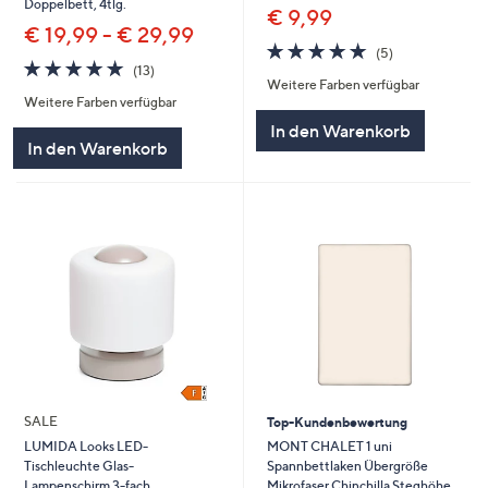
Doppelbett, 4tlg.
€ 9,99
€ 19,99 - € 29,99
4.8
5
(5)
4.8
13
von
Bewertungen
(13)
von
Bewertungen
Weitere Farben verfügbar
5
Weitere Farben verfügbar
5
In den Warenkorb
In den Warenkorb
SALE
Top-Kundenbewertung
MONT CHALET 1 uni
LUMIDA Looks LED-
Spannbettlaken Übergröße
Tischleuchte Glas-
Mikrofaser Chinchilla Steghöhe
Lampenschirm 3-fach