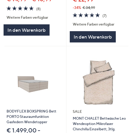
4.9
8
-34%
€ 34,99
(8)
von
Bewertungen
4.9
7
(7)
Weitere Farben verfügbar
5
von
Bewertungen
Weitere Farben verfügbar
5
In den Warenkorb
In den Warenkorb
BODYFLEX BOXSPRING Bett
SALE
PORTO Stauraumfunktion
MONT CHALET Bettwäsche Leo
Gasfedern Wendetopper
Wendeoption Mikrofaser
Chinchilla Einzelbett, 3tlg.
€ 1.499,00 -