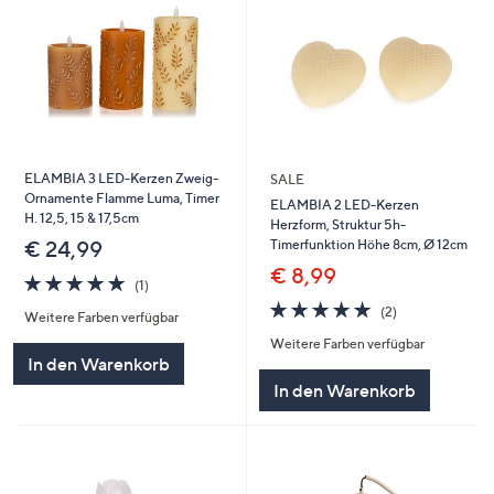
ELAMBIA 3 LED-Kerzen Zweig-
SALE
Ornamente Flamme Luma, Timer
ELAMBIA 2 LED-Kerzen
H. 12,5, 15 & 17,5cm
Herzform, Struktur 5h-
Timerfunktion Höhe 8cm, Ø 12cm
€ 24,99
€ 8,99
5.0
1
(1)
von
Bewertungen
5.0
2
(2)
Weitere Farben verfügbar
5
von
Bewertungen
Weitere Farben verfügbar
5
In den Warenkorb
In den Warenkorb