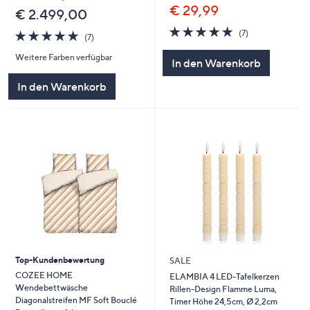
€ 29,99
€ 2.499,00
4.9
7
(7)
4.9
7
(7)
von
Bewertungen
von
Bewertungen
5
Weitere Farben verfügbar
5
In den Warenkorb
In den Warenkorb
Top-Kundenbewertung
SALE
COZEE HOME
ELAMBIA 4 LED-Tafelkerzen
Wendebettwäsche
Rillen-Design Flamme Luma,
Diagonalstreifen MF Soft Bouclé
Timer Höhe 24,5cm, Ø 2,2cm