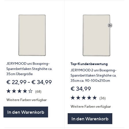
JERYMOOD uni Boxspring-
Top-Kundenbewertung
Spannbettlaken Steghöhe ca.
JERYMOOD 2 uni Boxspring-
35cm Übergröße
Spannbettlaken Steghöhe ca.
35cm ca. 90-100x210cm
€ 22,99 - € 34,99
€ 34,99
4.2
68
(68)
von
Bewertungen
4.6
36
(36)
Weitere Farben verfügbar
5
von
Bewertungen
Weitere Farben verfügbar
5
In den Warenkorb
In den Warenkorb