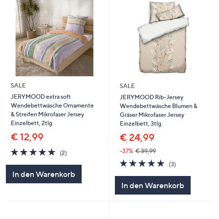
SALE
SALE
JERYMOOD extra soft
JERYMOOD Rib-Jersey
Wendebettwäsche Ornamente
Wendebettwäsche Blumen &
& Streifen Mikrofaser Jersey
Gräser Mikrofaser Jersey
Einzelbett, 2tlg.
Einzelbett, 3tlg.
€ 12,99
€ 24,99
5.0
2
-37%
€ 39,99
(2)
von
Bewertungen
5.0
3
(3)
5
von
Bewertungen
In den Warenkorb
5
In den Warenkorb