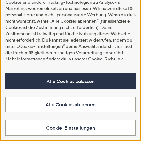
Cookies und andere Tracking-Technologien zu Analyse- &
SALE
Top-Kundenbewertung
Marketingzwecken einsetzen und auslesen. Wir nutzen diese für
WINTERENGEL uni
WINTERENGEL
personalisierte und nicht-personalisierte Werbung. Wenn du dies
Spannbettlaken Übergrößen
Wendebettwäsche Glitzerranke
nicht wünschst, wähle „Alle Cookies ablehnen“ (für essenzielle
Mikrofaser Flanell Steghöhe ca.
Mikrofaser Flanell Doppelbett,
Cookies ist die Zustimmung nicht erforderlich). Deine
26cm
4tlg.
Zustimmung ist freiwillig und für die Nutzung dieser Webseite
€ 19,99 - € 24,99
€ 25,99
nicht erforderlich. Du kannst sie jederzeit widerrufen, indem du
4.5
28
4.6
7
unter „Cookie-Einstellungen“ deine Auswahl änderst. Dies lässt
(28)
(7)
von
Bewertungen
von
Bewertungen
die Rechtmäßigkeit der bisherigen Verarbeitung unberührt.
Weitere Farben verfügbar
Weitere Farben verfügbar
5
5
Mehr Informationen findest du in unserer
Cookie-Richtlinie
.
In den Warenkorb
In den Warenkorb
Alle Cookies zulassen
Alle Cookies ablehnen
Cookie-Einstellungen