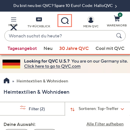
Du bist neu bei QVC? Spare 10 Euro! Code: HalloQVC
Zum
Hauptinhalt
springen
0
MENÜ
WARENKORB
TV-RÜCKBLICK
MEIN QVC
Wonach
suchst
Wenn
du
Tagesangebot
Neu
30 Jahre QVC
Cool mit QVC
Vorschläge
heute?
verfügbar
sind,
verwenden
Sie
Heimtextilien & Wohnideen
die
Heimtextilien & Wohnideen
Pfeiltasten
nach
oben
Sortieren:
Top-Treffer
Filter
(2)
und
nach
Deine Auswahl:
Alle Filter aufheben
unten