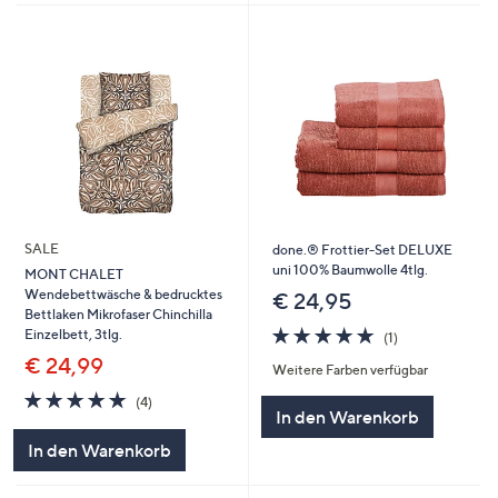
SALE
done.® Frottier-Set DELUXE
uni 100% Baumwolle 4tlg.
MONT CHALET
Wendebettwäsche & bedrucktes
€ 24,95
Bettlaken Mikrofaser Chinchilla
5.0
1
Einzelbett, 3tlg.
(1)
von
Bewertungen
€ 24,99
Weitere Farben verfügbar
5
5.0
4
(4)
In den Warenkorb
von
Bewertungen
5
In den Warenkorb