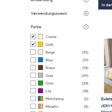
In de
Verwendungszweck
Farbe
Creme
Gelb
Beige
(10)
Blau
(19)
Braun
(14)
Grau
(20)
Grün
(28)
Lila
(18)
Zuletz
Mehrfarbig
(2)
JERY
Metallic
(4)
Wend