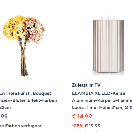
e
f
ouch-
eräten
ach
nks
zw.
chts,
m
ese
zuzeigen.
Zuletzt im TV
A Flora künstl. Bouquet
ELAMBIA XL LED-Kerze
nsien-Blüten Effekt-Farben
Aluminium-Körper 3-flamm
 32cm
Luma, Timer Höhe 21cm, Ø 
,99
€ 14,99
re Farben verfügbar
-25%
€ 19,99