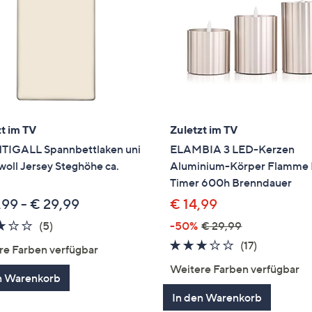
t im TV
Zuletzt im TV
IGALL Spannbettlaken uni
ELAMBIA 3 LED-Kerzen
oll Jersey Steghöhe ca.
Aluminium-Körper Flamme
Timer 600h Brenndauer
,99 - € 29,99
€ 14,99
3.2
5
(5)
-50%
€ 29,99
von
Bewertungen
3.0
17
(17)
re Farben verfügbar
5
von
Bewertun
Weitere Farben verfügbar
n Warenkorb
5
In den Warenkorb