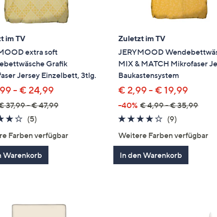
t im TV
Zuletzt im TV
OOD extra soft
JERYMOOD Wendebettwä
bettwäsche Grafik
MIX & MATCH Mikrofaser Je
aser Jersey Einzelbett, 3tlg.
Baukastensystem
,99 - € 24,99
€ 2,99 - € 19,99
€ 37,99 - € 47,99
--40%
€ 4,99 - € 35,99
4.0
5
4.0
9
(5)
(9)
von
Bewertungen
von
Bewertung
re Farben verfügbar
Weitere Farben verfügbar
5
5
n Warenkorb
In den Warenkorb