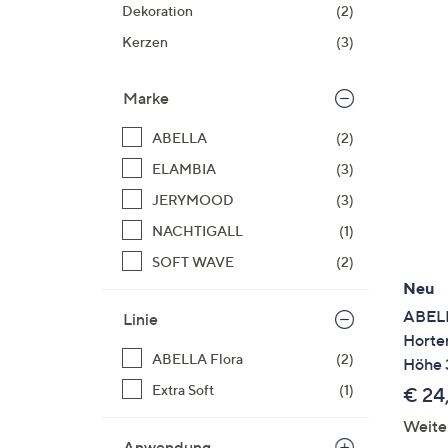
Si
Dekoration
(2)
au
Kerzen
(3)
T
G
Marke
n
li
ABELLA
(2)
b
ELAMBIA
(3)
re
JERYMOOD
(3)
u
di
NACHTIGALL
(1)
an
SOFT WAVE
(2)
Neu
ABELL
Linie
Horte
ABELLA Flora
(2)
Höhe
Extra Soft
(1)
€ 24
Weite
Anwendung