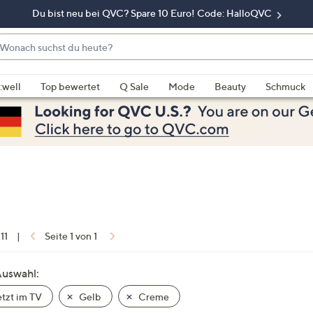
Du bist neu bei QVC? Spare 10 Euro! Code: HalloQVC
onach
chst
enn
u
rschläge
:well
Top bewertet
Q Sale
Mode
Beauty
Schmuck
eute?
rfügbar
nd,
erwenden
e
e
eiltasten
ach
ben
nd
 11
|
Seite 1 von 1
ach
nten
Auswahl:
der
tzt im TV
Gelb
Creme
ischen