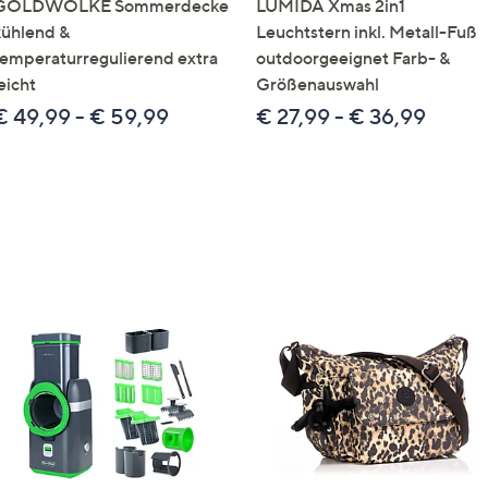
GOLDWOLKE Sommerdecke
LUMIDA Xmas 2in1
kühlend &
Leuchtstern inkl. Metall-Fuß
temperaturregulierend extra
outdoorgeeignet Farb- &
eicht
Größenauswahl
€ 49,99 - € 59,99
€ 27,99 - € 36,99