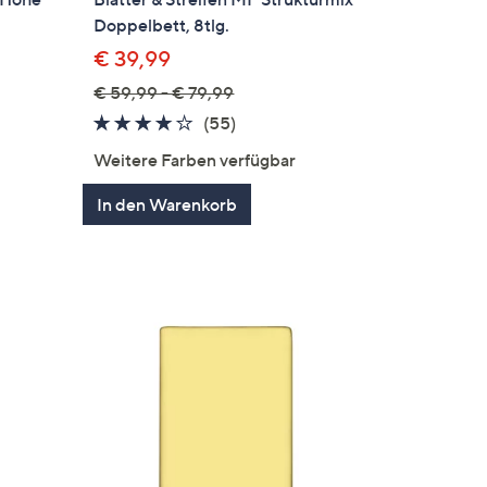
Doppelbett, 8tlg.
€ 39,99
€ 59,99 - € 79,99
en
4.1
55
(55)
von
Bewertungen
Weitere Farben verfügbar
5
In den Warenkorb