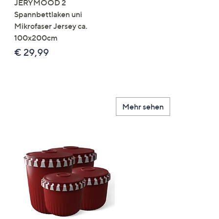
JERYMOOD 2
LUMIDA Flora künstlich
Spannbettlaken uni
Orchidee Realtouch-Blü
Mikrofaser Jersey ca.
Keramik-Topf
100x200cm
Farb-/Größenauswahl
€ 29,99
€ 24,99 - € 74,99
Mehr sehen