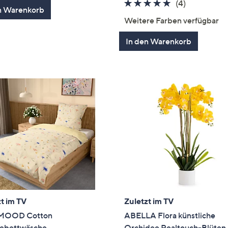
4.8
4
(4)
n Warenkorb
von
Bewertung
Weitere Farben verfügbar
5
In den Warenkorb
t im TV
Zuletzt im TV
MOOD Cotton
ABELLA Flora künstliche
ebettwäsche
Orchidee Realtouch-Blüten