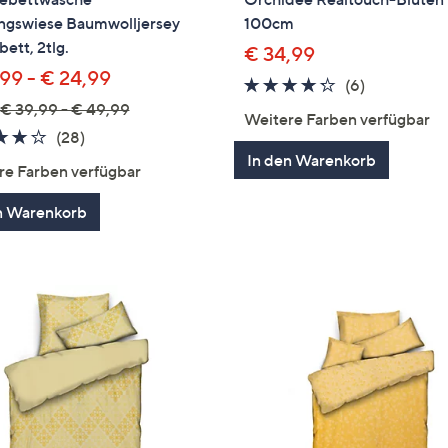
ingswiese Baumwolljersey
100cm
bett, 2tlg.
€ 34,99
,99 - € 24,99
4.2
6
(6)
von
Bewertung
€ 39,99 - € 49,99
Weitere Farben verfügbar
5
4.2
28
(28)
von
Bewertungen
In den Warenkorb
re Farben verfügbar
5
n Warenkorb