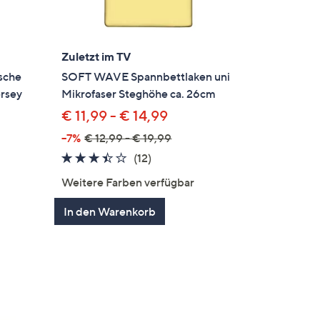
Zuletzt im TV
sche
SOFT WAVE Spannbettlaken uni
rsey
Mikrofaser Steghöhe ca. 26cm
€ 11,99 - € 14,99
--7%
€ 12,99 - € 19,99
3.3
12
(12)
von
Bewertungen
Weitere Farben verfügbar
en
5
In den Warenkorb