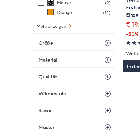
Motive
(2)
Frühl
Orange
(14)
Einzel
€ 19
Mehr anzeigen
--50%
Größe
Weite
Material
In de
Qualität
Wärmestufe
Saison
Muster