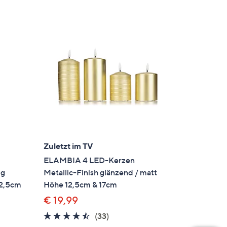
Zuletzt im TV
ELAMBIA 4 LED-Kerzen
ig
Metallic-Finish glänzend / matt
12,5cm
Höhe 12,5cm & 17cm
€ 19,99
4.4
33
(33)