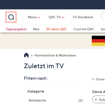
Zum
Hauptinhalt
springen
W
Menü
QVC TV
TV-Rückblick
su
W
d
Vo
Tagesangebot
Neu
30 Jahre QVC
Cool mit QVC
be
h
ve
QLINARISCH
Technik
si
v
Si
Heimtextilien & Wohnideen
di
Pf
Zuletzt im TV
n
o
Filtern nach:
u
1 - 11 von
n
Zur
u
Kategorie
Deine 
Produktliste
o
springen
Zule
Bettwäsche
(6)
w