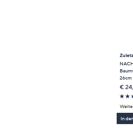
Zuletz
NACHT
Baumw
26cm
€ 24
Weite
In de