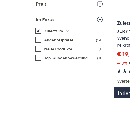
Preis
Im Fokus
Zuletz
JERYM
Zuletzt im TV
Wende
Angebotspreise
(51)
Mikrof
Neue Produkte
(1)
€ 19
Top-Kundenbewertung
(4)
--47%
Weite
In de