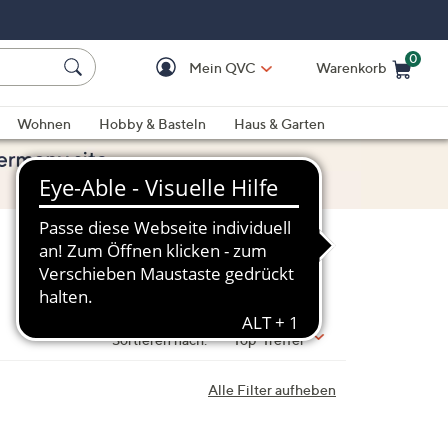
0
Mein QVC
Warenkorb
Einkaufswagen ist le
Wohnen
Hobby & Basteln
Haus & Garten
Sortieren nach:
Top-Treffer
Alle Filter aufheben