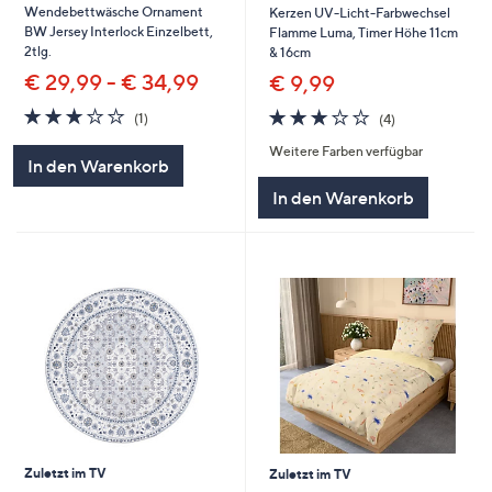
Wendebettwäsche Ornament
Kerzen UV-Licht-Farbwechsel
BW Jersey Interlock Einzelbett,
Flamme Luma, Timer Höhe 11cm
2tlg.
& 16cm
€ 29,99 - € 34,99
€ 9,99
3.0
1
2.8
4
(1)
(4)
von
Bewertungen
von
Bewertungen
Weitere Farben verfügbar
5
5
In den Warenkorb
In den Warenkorb
Zuletzt im TV
Zuletzt im TV