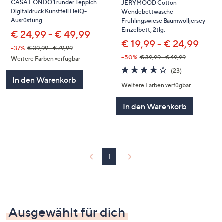
CASA FONDO 1 runder Teppich
JERYMOOD Cotton
Digitaldruck Kunstfell HeiQ-
Wendebettwäsche
Ausrüstung
Frühlingswiese Baumwolljersey
Einzelbett, 2tlg.
€ 24,99 - € 49,99
€ 19,99 - € 24,99
--37%
€ 39,99 - € 79,99
--50%
€ 39,99 - € 49,99
Weitere Farben verfügbar
4.1
23
(23)
von
Bewertungen
In den Warenkorb
Weitere Farben verfügbar
5
In den Warenkorb
1
Ausgewählt für dich