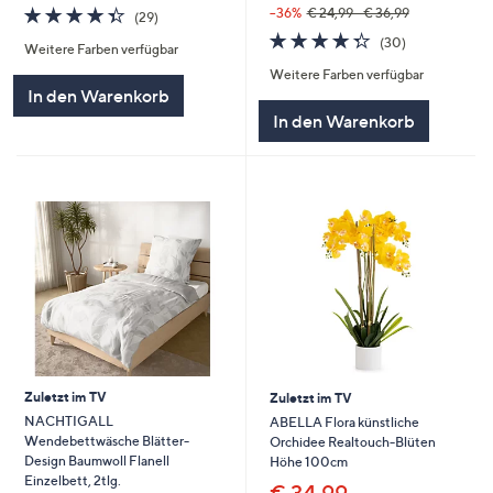
4.3
29
--36%
€ 24,99 - € 36,99
(29)
von
Bewertungen
4.3
30
(30)
Weitere Farben verfügbar
5
von
Bewertungen
Weitere Farben verfügbar
5
In den Warenkorb
In den Warenkorb
Zuletzt im TV
Zuletzt im TV
NACHTIGALL
ABELLA Flora künstliche
Wendebettwäsche Blätter-
Orchidee Realtouch-Blüten
Design Baumwoll Flanell
Höhe 100cm
Einzelbett, 2tlg.