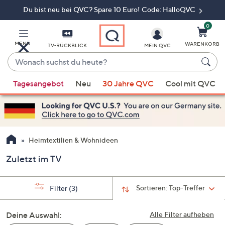
Du bist neu bei QVC? Spare 10 Euro! Code: HalloQVC
Zum
Hauptinhalt
springen
0
MENÜ
WARENKORB
TV-RÜCKBLICK
MEIN QVC
Wonach
suchst
Wenn
du
Tagesangebot
Neu
30 Jahre QVC
Cool mit QVC
Vorschläge
heute?
verfügbar
sind,
verwenden
Sie
Heimtextilien & Wohnideen
die
Zuletzt im TV
Pfeiltasten
nach
oben
Sortieren:
Top-Treffer
Filter
(3)
und
nach
Deine Auswahl:
Alle Filter aufheben
unten