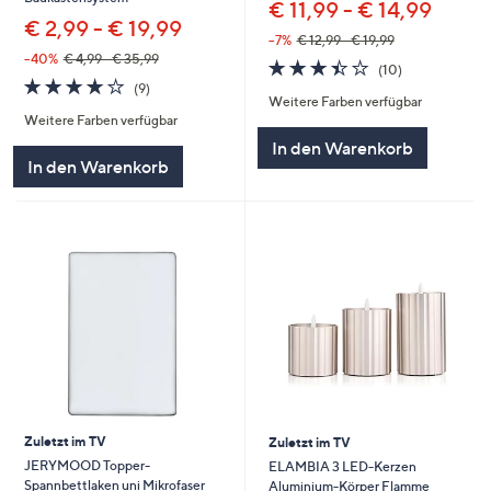
€ 11,99 - € 14,99
€ 2,99 - € 19,99
--7%
€ 12,99 - € 19,99
--40%
€ 4,99 - € 35,99
3.4
10
(10)
4.0
9
von
Bewertungen
(9)
Weitere Farben verfügbar
von
Bewertungen
5
Weitere Farben verfügbar
5
In den Warenkorb
In den Warenkorb
Zuletzt im TV
Zuletzt im TV
JERYMOOD Topper-
ELAMBIA 3 LED-Kerzen
Spannbettlaken uni Mikrofaser
Aluminium-Körper Flamme