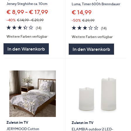
Jersey Steghöhe ca. 10cm
Luma, Timer 600h Brenndauer
€ 8,99 - € 17,99
€ 14,99
--40%
€ 14,99 - € 29,99
-50%
€ 29,99
3.4
14
3.1
14
(14)
(14)
von
Bewertungen
von
Bewertungen
Weitere Farben verfügbar
Weitere Farben verfügbar
5
5
In den Warenkorb
In den Warenkorb
Zuletzt im TV
Zuletzt im TV
JERYMOOD Cotton
ELAMBIA outdoor 2 LED-