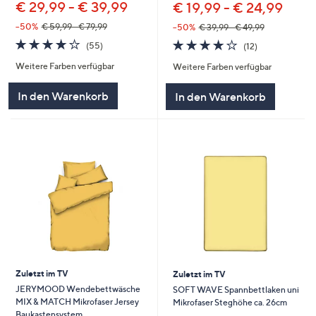
€ 29,99 - € 39,99
€ 19,99 - € 24,99
--50%
€ 59,99 - € 79,99
--50%
€ 39,99 - € 49,99
4.1
55
4.1
12
(55)
(12)
von
Bewertungen
von
Bewertungen
Weitere Farben verfügbar
Weitere Farben verfügbar
5
5
In den Warenkorb
In den Warenkorb
Zuletzt im TV
Zuletzt im TV
JERYMOOD Wendebettwäsche
SOFT WAVE Spannbettlaken uni
MIX & MATCH Mikrofaser Jersey
Mikrofaser Steghöhe ca. 26cm
Baukastensystem