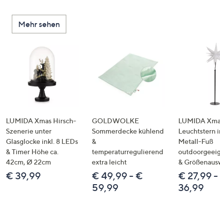
Mehr sehen
LUMIDA Xmas Hirsch-
GOLDWOLKE
LUMIDA Xmas
Szenerie unter
Sommerdecke kühlend
Leuchtstern i
Glasglocke inkl. 8 LEDs
&
Metall-Fuß
& Timer Höhe ca.
temperaturregulierend
outdoorgeeig
42cm, Ø 22cm
extra leicht
& Größenaus
€ 39,99
€ 49,99 - €
€ 27,99 -
59,99
36,99