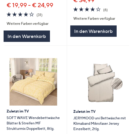
€ 34,99
€ 19,99 - € 24,99
4.2
6
(6)
4.2
31
von
Bewertungen
(31)
Weitere Farben verfügbar
von
Bewertungen
5
Weitere Farben verfügbar
5
In den Warenkorb
In den Warenkorb
Zuletzt im TV
Zuletzt im TV
SOFT WAVE Wendebettwäsche
JERYMOOD uni Bettwäsche mit
Blätter & Streifen MF
Klimaband Mikrofaser Jersey
Strukturmix Doppelbett, 8tlg.
Einzelbett, 2tlg.