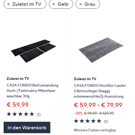
Zuletzt im TV
Gelb
Grau
oder
wischen
Sie
auf
Touch-
Geräten
nach
links
bzw.
rechts,
um
Zuletzt im TV
Zuletzt im TV
diese
CASA FONDO Bettumrandung
CASA FONDO Hochflor-Läufer
Hoch-/Tiefstruktur Mikrofaser
2 Bettvorleger Shaggy
anzuzeigen.
waschbar, 3tlg.
schimmernd HeiQ-Ausrüstung
€ 59,99
€ 59,99 - € 79,99
5.0
1
--38%
€ 99,99 - € 129,99
(1)
von
Bewertungen
5.0
1
(1)
5
von
Bewertungen
In den Warenkorb
Weitere Farben verfügbar
5