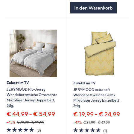
In den Warenkorb
Zuletzt im TV
Zuletzt im TV
JERYMOOD Rib-Jersey
JERYMOOD extra soft
Wendebettwäsche Ornamente
Wendebettwäsche Grafik
Mikrofaser Jersey Doppelbett,
Mikrofaser Jersey Einzelbett,
6tlg.
3tlg.
€ 44,99 - € 54,99
€ 19,99 - € 24,99
--43%
€ 79,99 - € 99,99
--47%
€ 37,99 - € 47,99
5.0
3
5.0
1
(3)
(1)
von
Bewertungen