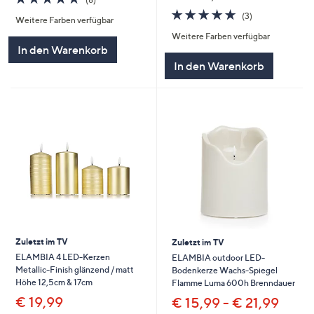
von
Bewertungen
4.7
3
(3)
Weitere Farben verfügbar
5
von
Bewertungen
Weitere Farben verfügbar
5
In den Warenkorb
In den Warenkorb
Zuletzt im TV
Zuletzt im TV
ELAMBIA 4 LED-Kerzen
ELAMBIA outdoor LED-
Metallic-Finish glänzend / matt
Bodenkerze Wachs-Spiegel
Höhe 12,5cm & 17cm
Flamme Luma 600h Brenndauer
€ 19,99
€ 15,99 - € 21,99