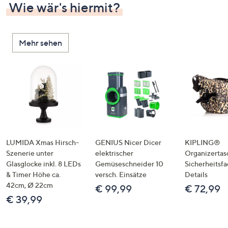
Wie wär's hiermit?
Mehr sehen
LUMIDA Xmas Hirsch-
GENIUS Nicer Dicer
KIPLING®
Szenerie unter
elektrischer
Organizertas
Glasglocke inkl. 8 LEDs
Gemüseschneider 10
Sicherheitsf
& Timer Höhe ca.
versch. Einsätze
Details
42cm, Ø 22cm
€ 99,99
€ 72,99
€ 39,99