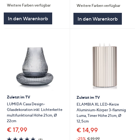
von
Bewertungen
Weitere Farben verfügbar
Weitere Farben verfügbar
5
5
In den Warenkorb
In den Warenkorb
Zuletzt im TV
Zuletzt im TV
LUMIDA Casa Design-
ELAMBIA XL LED-Kerze
Glasdekoration inkl. Lichterkette
Aluminium-Körper 3-flammig
multifunktional Höhe 21cm, Ø
Luma, Timer Höhe 21cm, Ø
22cm
12,5cm
€ 17,99
€ 14,99
4.8
8
-25%
€ 19,99
(8)