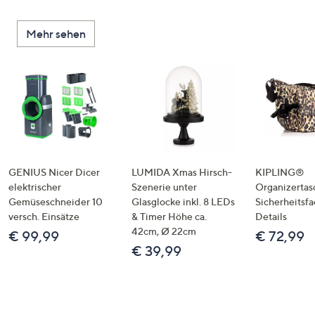
Mehr sehen
GENIUS Nicer Dicer
LUMIDA Xmas Hirsch-
KIPLING®
elektrischer
Szenerie unter
Organizertas
Gemüseschneider 10
Glasglocke inkl. 8 LEDs
Sicherheitsf
versch. Einsätze
& Timer Höhe ca.
Details
42cm, Ø 22cm
€ 99,99
€ 72,99
€ 39,99