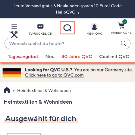
Heute Versand gratis & Neukunden sparen 10 Euro! Code:
Zum
Hauptinhalt
HalloQVC
springen
0
MENÜ
WARENKORB
TV-RÜCKBLICK
MEIN QVC
Wonach
suchst
Wenn
du
Tagesangebot
Neu
30 Jahre QVC
Cool mit QVC
Vorschläge
heute?
verfügbar
sind,
verwenden
Sie
Heimtextilien & Wohnideen
die
Heimtextilien & Wohnideen
Pfeiltasten
nach
Ausgewählt für dich
oben
und
nach