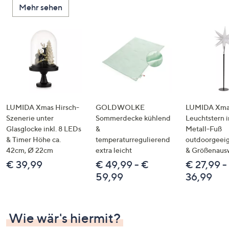
Mehr sehen
unten
oder
wischen
Sie
auf
Touch-
Geräten
nach
links
LUMIDA Xmas Hirsch-
GOLDWOLKE
LUMIDA Xmas
bzw.
Szenerie unter
Sommerdecke kühlend
Leuchtstern i
Glasglocke inkl. 8 LEDs
&
Metall-Fuß
rechts,
& Timer Höhe ca.
temperaturregulierend
outdoorgeeig
um
42cm, Ø 22cm
extra leicht
& Größenaus
diese
€ 39,99
€ 49,99 - €
€ 27,99 -
anzuzeigen.
59,99
36,99
Wie wär's hiermit?