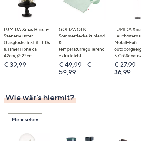
LUMIDA Xmas Hirsch-
GOLDWOLKE
LUMIDA Xmas
Szenerie unter
Sommerdecke kühlend
Leuchtstern i
Glasglocke inkl. 8 LEDs
&
Metall-Fuß
& Timer Höhe ca.
temperaturregulierend
outdoorgeeig
42cm, Ø 22cm
extra leicht
& Größenaus
€ 39,99
€ 49,99 - €
€ 27,99 -
59,99
36,99
Wie wär's hiermit?
Mehr sehen