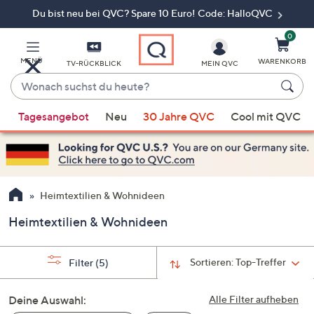
Du bist neu bei QVC? Spare 10 Euro! Code: HalloQVC
Zum
Hauptinhalt
springen
0
MENÜ
WARENKORB
TV-RÜCKBLICK
MEIN QVC
Wonach
suchst
Wenn
du
Tagesangebot
Neu
30 Jahre QVC
Cool mit QVC
Vorschläge
heute?
verfügbar
sind,
verwenden
Sie
Heimtextilien & Wohnideen
die
Heimtextilien & Wohnideen
Pfeiltasten
nach
oben
Sortieren:
Top-Treffer
Filter
(5)
und
nach
Deine Auswahl:
Alle Filter aufheben
unten