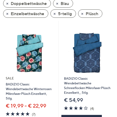
Doppelbettwäsche
Blau
oder
wischen
Einzelbettwäsche
5-teilig
Plüsch
Sie
auf
Touch-
Geräten
nach
links
bzw.
rechts,
um
diese
SALE
BADIZIO Classic
anzuzeigen.
Wendebettwäsche
BADIZIO Classic
Schneeflocken Mikrofaser Plüsch
Wendebettwäsche Winterrosen
Einzelbett, , 5tlg.
Mikrofaser Plüsch Einzelbett,
5tlg.
€ 54,99
€ 19,99 - € 22,99
4.0
4
(4)
von
Bewertungen
4.7
7
(7)
5