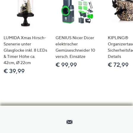
LUMIDA Xmas Hirsch-
GENIUS Nicer Dicer
KIPLING®
Szenerie unter
elektrischer
Organizertas
Glasglocke inkl. 8 LEDs
Gemüseschneider 10
Sicherheitsf
& Timer Höhe ca.
versch. Einsätze
Details
42cm, Ø 22cm
€ 99,99
€ 72,99
€ 39,99
Hilfeseiten,
Service
und