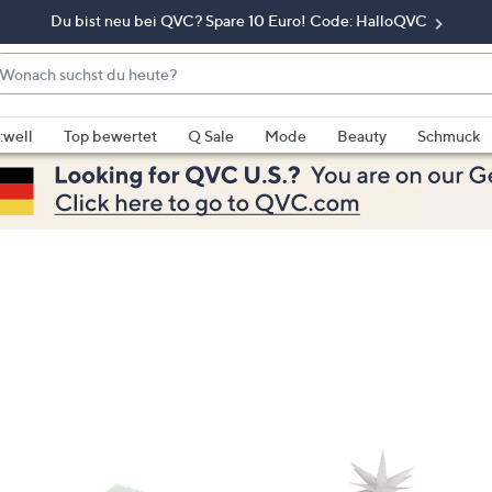
Du bist neu bei QVC? Spare 10 Euro! Code: HalloQVC
onach
chst
enn
u
rschläge
:well
Top bewertet
Q Sale
Mode
Beauty
Schmuck
eute?
rfügbar
nd,
erwenden
e
e
eiltasten
ach
ben
nd
ach
nten
der
ischen