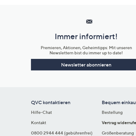
Hilfeseiten,
Service
und
Immer informiert!
Unternehmensinformationen
Premieren, Aktionen, Geheimtipps: Mit unseren
Newslettern bist du immer up to date!
Newsletter abonnieren
QVC kontaktieren
Bequem einkau
Hilfe-Chat
Bestellung
Kontakt
Vertrag widerruf
0800 2944 444 (gebührenfrei)
Größenberatung