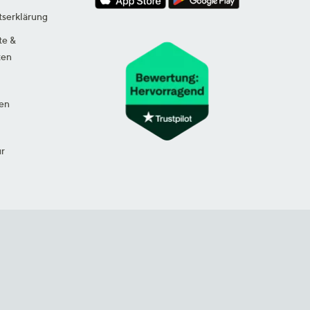
tserklärung
te &
ten
en
ur