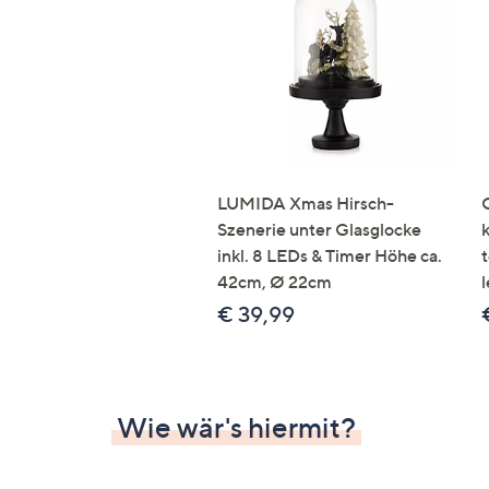
Si
au
T
G
n
li
b
re
LUMIDA Xmas Hirsch-
u
Szenerie unter Glasglocke
di
inkl. 8 LEDs & Timer Höhe ca.
an
42cm, Ø 22cm
l
€ 39,99
Wie wär's hiermit?