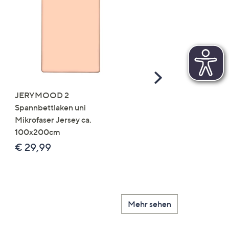
Scroll
Right
JERYMOOD 2
LUMIDA Flora künstlich
Spannbettlaken uni
Orchidee Realtouch-Blü
Mikrofaser Jersey ca.
Keramik-Topf
100x200cm
Farb-/Größenauswahl
€ 29,99
€ 24,99 - € 74,99
Mehr sehen