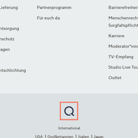
Lieferung
Partnerprogramm
Barrierefreihei
Für euch da
Menschenrech
Sorgfaltspflich
ntsorgung
Karriere
enschutz
Moderator*inn
ragen
TV-Empfang
Studio Live To
itschlichtung
Outlet
International
USA
Großbritannien
Italien
Japan