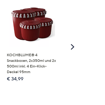
Scroll
Right
KOCHBLUME® 4
you:ly Pure Protein Limo
Snackboxen, 2x350ml und 2x
Lysin 575g für 25 Portio
500ml inkl. 4 Ein-Klick-
€ 49,99
Deckel 95mm
€ 86,94 /1 kg
€ 34,99