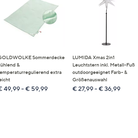
e
f
ouch-
eräten
ach
nks
zw.
chts,
GOLDWOLKE Sommerdecke
LUMIDA Xmas 2in1
m
kühlend &
Leuchtstern inkl. Metall-Fuß
ese
temperaturregulierend extra
outdoorgeeignet Farb- &
zuzeigen.
eicht
Größenauswahl
€ 49,99 - € 59,99
€ 27,99 - € 36,99