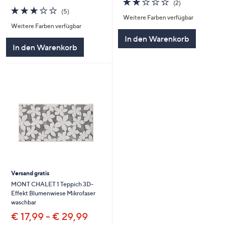
(2)
2.8
5
von
Bewertungen
(5)
Weitere Farben verfügbar
von
Bewertungen
5
Weitere Farben verfügbar
5
In den Warenkorb
In den Warenkorb
Versand gratis
MONT CHALET 1 Teppich 3D-
Effekt Blumenwiese Mikrofaser
waschbar
€ 17,99 - € 29,99