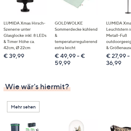
LUMIDA Xmas Hirsch-
GOLDWOLKE
LUMIDA Xmas
Szenerie unter
Sommerdecke kühlend
Leuchtstern i
Glasglocke inkl. 8 LEDs
&
Metall-Fuß
& Timer Höhe ca.
temperaturregulierend
outdoorgeeig
42cm, Ø 22cm
extra leicht
& Größenaus
€ 39,99
€ 49,99 - €
€ 27,99 -
59,99
36,99
Wie wär's hiermit?
Mehr sehen