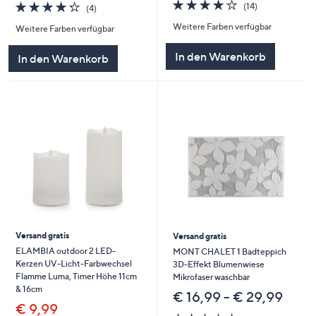
3.9
14
4.2
4
(14)
(4)
von
Bewertungen
von
Bewertungen
Weitere Farben verfügbar
5
Weitere Farben verfügbar
5
In den Warenkorb
In den Warenkorb
Versand gratis
Versand gratis
ELAMBIA outdoor 2 LED-
MONT CHALET 1 Badteppich
Kerzen UV-Licht-Farbwechsel
3D-Effekt Blumenwiese
Flamme Luma, Timer Höhe 11cm
Mikrofaser waschbar
& 16cm
€ 16,99 - € 29,99
€ 9,99
2.0
2