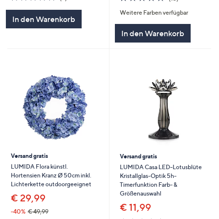
von
Bewertungen
von
Bewertungen
Weitere Farben verfügbar
5
5
In den Warenkorb
In den Warenkorb
Versand gratis
Versand gratis
LUMIDA Flora künstl.
LUMIDA Casa LED-Lotusblüte
Hortensien Kranz Ø 50cm inkl.
Kristallglas-Optik 5h-
Lichterkette outdoorgeeignet
Timerfunktion Farb- &
Größenauswahl
€ 29,99
€ 11,99
-40%
€ 49,99