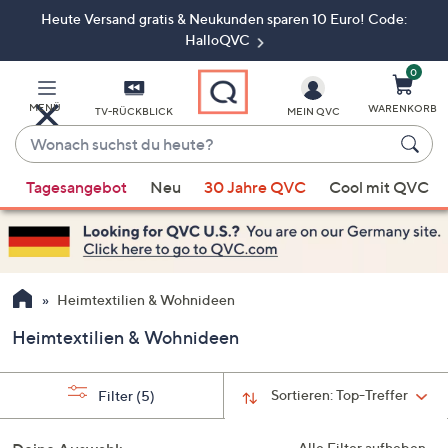
Heute Versand gratis & Neukunden sparen 10 Euro! Code:
Zum
Hauptinhalt
HalloQVC
springen
0
MENÜ
WARENKORB
TV-RÜCKBLICK
MEIN QVC
Wonach
suchst
Wenn
du
Tagesangebot
Neu
30 Jahre QVC
Cool mit QVC
Vorschläge
heute?
verfügbar
sind,
verwenden
Sie
Heimtextilien & Wohnideen
die
Heimtextilien & Wohnideen
Pfeiltasten
nach
oben
Sortieren:
Top-Treffer
Filter
(5)
und
nach
Alle Filter aufheben