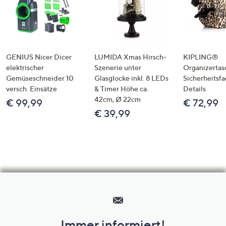
GENIUS Nicer Dicer
LUMIDA Xmas Hirsch-
KIPLING®
elektrischer
Szenerie unter
Organizertas
Gemüseschneider 10
Glasglocke inkl. 8 LEDs
Sicherheitsf
versch. Einsätze
& Timer Höhe ca.
Details
42cm, Ø 22cm
€ 99,99
€ 72,99
€ 39,99
Hilfeseiten,
Service
und
Immer informiert!