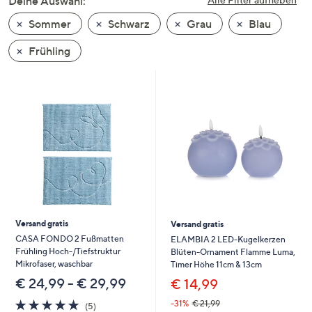
Deine Auswahl:
unten
Sommer
Schwarz
Grau
Blau
oder
wischen
Frühling
Sie
auf
Touch-
Geräten
nach
links
bzw.
rechts,
um
diese
Versand gratis
Versand gratis
anzuzeigen.
CASA FONDO 2 Fußmatten
ELAMBIA 2 LED-Kugelkerzen
Frühling Hoch-/Tiefstruktur
Blüten-Ornament Flamme Luma,
Mikrofaser, waschbar
Timer Höhe 11cm & 13cm
€ 24,99 - € 29,99
€ 14,99
5.0
5
-31%
€ 21,99
(5)