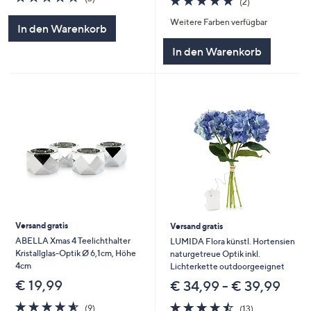
(2)
von
Bewertungen
von
Bewertungen
5
Weitere Farben verfügbar
5
In den Warenkorb
In den Warenkorb
Versand gratis
Versand gratis
ABELLA Xmas 4 Teelichthalter
LUMIDA Flora künstl. Hortensien
Kristallglas-Optik Ø 6,1cm, Höhe
naturgetreue Optik inkl.
4cm
Lichterkette outdoorgeeignet
€ 19,99
€ 34,99 - € 39,99
4.6
9
4.5
13
(9)
(13)