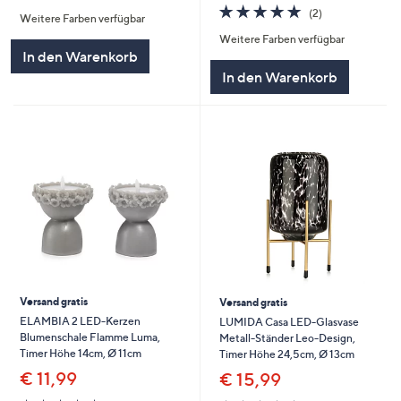
von
Bewertungen
5.0
2
(2)
Weitere Farben verfügbar
5
von
Bewertungen
Weitere Farben verfügbar
5
In den Warenkorb
In den Warenkorb
Versand gratis
Versand gratis
ELAMBIA 2 LED-Kerzen
LUMIDA Casa LED-Glasvase
Blumenschale Flamme Luma,
Metall-Ständer Leo-Design,
Timer Höhe 14cm, Ø 11cm
Timer Höhe 24,5cm, Ø 13cm
€ 11,99
€ 15,99