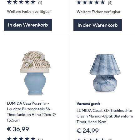
5.0
1
5.0
4
(1)
(4)
von
Bewertungen
von
Bewertungen
Weitere Farben verfügbar
Weitere Farben verfügbar
5
5
In den Warenkorb
In den Warenkorb
LUMIDA Casa Porzellan-
Versand gratis
Leuchte Blütendetails 5h-
LUMIDA Casa LED-Tischleuchte
Timerfunktion Höhe 22cm, Ø
Glas in Marmor-Optik Blütenform
15,5cm
Timer, Höhe 19cm
€ 36,99
€ 24,99
5.0
3
5.0
2
(3)