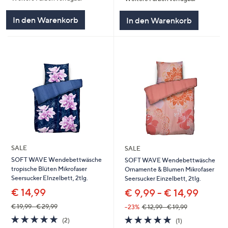
In den Warenkorb
In den Warenkorb
SALE
SALE
SOFT WAVE Wendebettwäsche
SOFT WAVE Wendebettwäsche
tropische Blüten Mikrofaser
Ornamente & Blumen Mikrofaser
Seersucker EInzelbett, 2tlg.
Seersucker Einzelbett, 2tlg.
€ 14,99
€ 9,99 - € 14,99
€ 19,99 - € 29,99
--23%
€ 12,99 - € 19,99
5.0
2
5.0
1
(2)
(1)
von
Bewertungen
von
Bewertungen