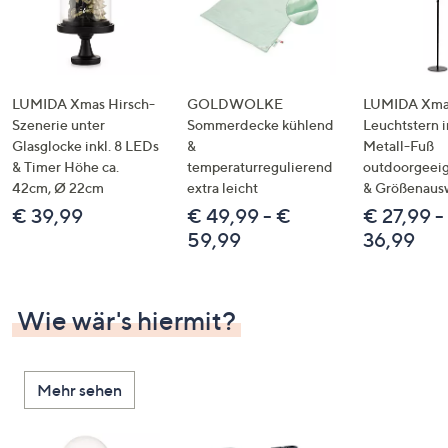
LUMIDA Xmas Hirsch-
GOLDWOLKE
LUMIDA Xmas
Szenerie unter
Sommerdecke kühlend
Leuchtstern i
Glasglocke inkl. 8 LEDs
&
Metall-Fuß
& Timer Höhe ca.
temperaturregulierend
outdoorgeeig
42cm, Ø 22cm
extra leicht
& Größenaus
€ 39,99
€ 49,99 - €
€ 27,99 -
59,99
36,99
Wie wär's hiermit?
Mehr sehen