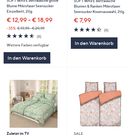
SOFT WAVE Bettwäsche große
SOFT WAVE Bettwäsche
Blume Mikrofaser Seersucker
Blumen & Ranken Mikrofaser
Einzelbett, 2tlg.
Seersucker Kissenauswahl, 2tlg.
€ 12,99 - € 18,99
€ 7,99
4.3
6
--35%
€ 19,99 - € 29,99
(6)
von
Bewertungen
4.5
6
(6)
5
von
Bewertungen
In den Warenkorb
Weitere Farben verfügbar
5
In den Warenkorb
Zuletzt im TV
SALE