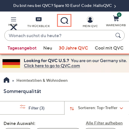
Du bist neu bei QVC? Spare 10 Euro! Code: HalloQVC
Zum
Hauptinhalt
springen
0
MENÜ
WARENKORB
TV-RÜCKBLICK
MEIN QVC
Wonach
suchst
Wenn
du
Tagesangebot
Neu
30 Jahre QVC
Cool mit QVC
Vorschläge
heute?
verfügbar
sind,
verwenden
Sie
Heimtextilien & Wohnideen
die
Sommerqualität
Pfeiltasten
nach
oben
Sortieren:
Top-Treffer
Filter
(3)
und
nach
Deine Auswahl:
Alle Filter aufheben
unten