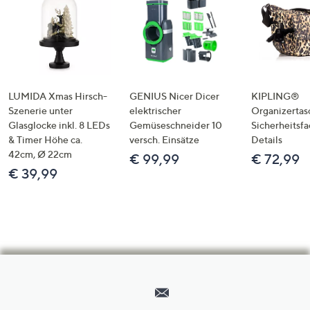
LUMIDA Xmas Hirsch-
GENIUS Nicer Dicer
KIPLING®
Szenerie unter
elektrischer
Organizertas
Glasglocke inkl. 8 LEDs
Gemüseschneider 10
Sicherheitsf
& Timer Höhe ca.
versch. Einsätze
Details
42cm, Ø 22cm
€ 99,99
€ 72,99
€ 39,99
Hilfeseiten,
Service
und