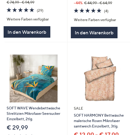
€ 74,99 - € 94,99
--44%
€ 44,99 - € 64,99
4.8
29
4.8
4
(29)
(4)
von
Bewertungen
von
Bewertungen
Weitere Farben verfügbar
5
Weitere Farben verfügbar
5
In den Warenkorb
In den Warenkorb
SOFT WAVE Wendebettwäsche
SALE
Strelitzien Mikrofaser Seersucker
SOFT HARMONY Bettwäsche
Einzelbett, 2tlg.
malerische Rosen Mikrofaser
samtweich Einzelbett, 3tlg.
€ 29,99
€ 12,99 - € 17,99