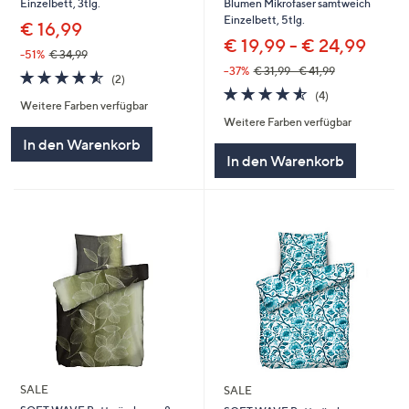
Blumen Mikrofaser samtweich
Einzelbett, 3tlg.
Einzelbett, 5tlg.
€ 16,99
€ 19,99 - € 24,99
-51%
€ 34,99
--37%
€ 31,99 - € 41,99
4.5
2
(2)
4.5
4
von
Bewertungen
(4)
Weitere Farben verfügbar
von
Bewertungen
5
Weitere Farben verfügbar
5
In den Warenkorb
In den Warenkorb
SALE
SALE