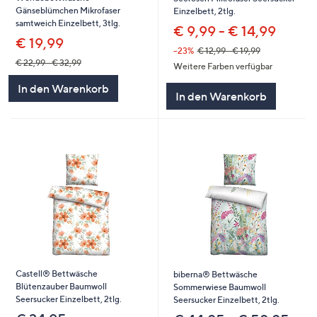
Gänseblümchen Mikrofaser
Einzelbett, 2tlg.
samtweich Einzelbett, 3tlg.
€ 9,99 - € 14,99
€ 19,99
--23%
€ 12,99 - € 19,99
€ 22,99 - € 32,99
Weitere Farben verfügbar
In den Warenkorb
In den Warenkorb
Castell® Bettwäsche
biberna® Bettwäsche
Blütenzauber Baumwoll
Sommerwiese Baumwoll
Seersucker Einzelbett, 2tlg.
Seersucker Einzelbett, 2tlg.