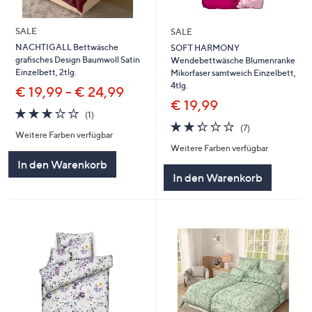
SALE
SALE
NACHTIGALL Bettwäsche
SOFT HARMONY
grafisches Design Baumwoll Satin
Wendebettwäsche Blumenranke
Einzelbett, 2tlg.
Mikorfaser samtweich Einzelbett,
4tlg.
€ 19,99 - € 24,99
€ 19,99
3.0
1
(1)
von
Bewertungen
2.3
7
(7)
Weitere Farben verfügbar
5
von
Bewertungen
Weitere Farben verfügbar
5
In den Warenkorb
In den Warenkorb