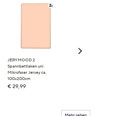
Scroll
Right
JERYMOOD 2
LUMIDA Flora künstlich
Spannbettlaken uni
Orchidee Realtouch-Blü
Mikrofaser Jersey ca.
Keramik-Topf
100x200cm
Farb-/Größenauswahl
€ 29,99
€ 24,99 - € 74,99
Mehr sehen