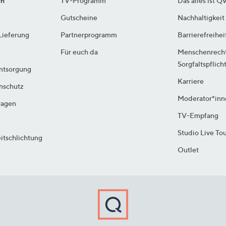
en
TV-Programm
Das alles ist Q
Gutscheine
Nachhaltigkeit
Lieferung
Partnerprogramm
Barrierefreihei
Für euch da
Menschenrech
Sorgfaltspflich
ntsorgung
Karriere
enschutz
Moderator*inn
ragen
TV-Empfang
Studio Live To
itschlichtung
Outlet