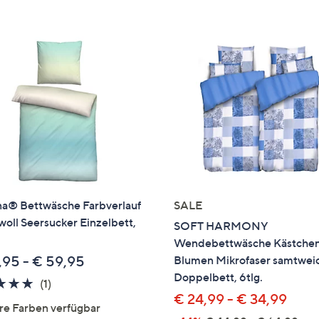
e
f
ouch-
eräten
ach
nks
zw.
chts,
m
ese
zuzeigen.
na® Bettwäsche Farbverlauf
SALE
oll Seersucker Einzelbett,
SOFT HARMONY
Wendebettwäsche Kästchen
,95 - € 59,95
Blumen Mikrofaser samtwei
Doppelbett, 6tlg.
5.0
1
(1)
€ 24,99 - € 34,99
von
Bewertungen
re Farben verfügbar
5