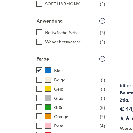
Si
SOFT HARMONY
(2)
au
T
Anwendung
G
n
Bettwäsche-Sets
(3)
li
Wendebettwäsche
(2)
b
re
Farbe
u
di
Blau
an
Beige
(1)
biber
Gelb
(1)
Baumw
Grau
(1)
2tlg.
Grün
(5)
€ 44
Orange
(2)
Rosa
(4)
Weite