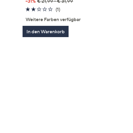
--31%
€ 21,99 - € 31,99
2.0
1
(1)
en
von
Bewertungen
Weitere Farben verfügbar
5
In den Warenkorb