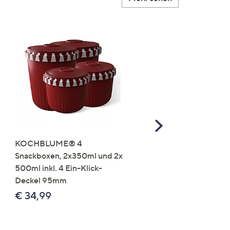
Scroll
Right
KOCHBLUME® 4
you:ly Pure Protein Limo
Snackboxen, 2x350ml und 2x
Lysin 575g für 25 Portio
500ml inkl. 4 Ein-Klick-
€ 49,99
Deckel 95mm
€ 86,94 /1 kg
€ 34,99