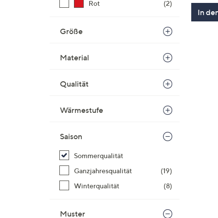
Rot
(2)
In de
Größe
Material
Qualität
Wärmestufe
Saison
Sommerqualität
Ganzjahresqualität
(19)
Winterqualität
(8)
Muster