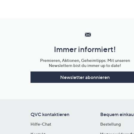
Hilfeseiten,
Service
und
Immer informiert!
Unternehmensinformationen
Premieren, Aktionen, Geheimtipps: Mit unseren
Newslettern bist du immer up to date!
Newsletter abonnieren
QVC kontaktieren
Bequem einkau
Hilfe-Chat
Bestellung