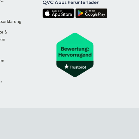
VC
QVC Apps herunterladen
tserklärung
te &
ten
en
ur