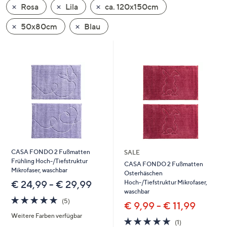
Rosa
Lila
ca. 120x150cm
oder
wischen
50x80cm
Blau
Sie
auf
Touch-
Geräten
nach
links
bzw.
rechts,
um
diese
CASA FONDO 2 Fußmatten
SALE
anzuzeigen.
Frühling Hoch-/Tiefstruktur
CASA FONDO 2 Fußmatten
Mikrofaser, waschbar
Osterhäschen
Hoch-/Tiefstruktur Mikrofaser,
€ 24,99 - € 29,99
waschbar
5.0
5
(5)
€ 9,99 - € 11,99
von
Bewertungen
Weitere Farben verfügbar
5
5.0
1
(1)