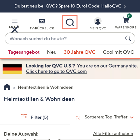
Du bist neu bei QVC? Spare 10 Euro! Code: HalloQVC
Zum
Hauptinhalt
springen
0
MENÜ
WARENKORB
TV-RÜCKBLICK
MEIN QVC
Wonach
suchst
Wenn
du
Tagesangebot
Neu
30 Jahre QVC
Cool mit QVC
Vorschläge
heute?
verfügbar
sind,
verwenden
Sie
Heimtextilien & Wohnideen
die
Heimtextilien & Wohnideen
Pfeiltasten
nach
oben
Sortieren:
Top-Treffer
Filter
(5)
und
nach
Deine Auswahl:
Alle Filter aufheben
unten