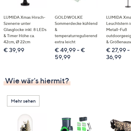
LUMIDA Xmas Hirsch-
GOLDWOLKE
LUMIDA Xmas
Szenerie unter
Sommerdecke kühlend
Leuchtstern i
Glasglocke inkl. 8 LEDs
&
Metall-Fuß
& Timer Höhe ca.
temperaturregulierend
outdoorgeeig
42cm, Ø 22cm
extra leicht
& Größenaus
€ 39,99
€ 49,99 - €
€ 27,99 -
59,99
36,99
Wie wär's hiermit?
Mehr sehen