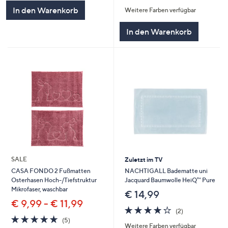
von
Bewertungen
In den Warenkorb
Weitere Farben verfügbar
5
In den Warenkorb
SALE
Zuletzt im TV
NACHTIGALL Badematte uni
CASA FONDO 2 Fußmatten
Jacquard Baumwolle HeiQ™ Pure
Osterhasen Hoch-/Tiefstruktur
Mikrofaser, waschbar
€ 14,99
€ 9,99 - € 11,99
4.0
2
(2)
von
Bewertungen
5.0
5
(5)
Weitere Farben verfügbar
5
von
Bewertungen