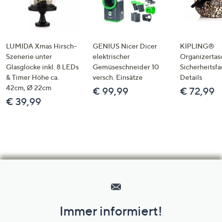
LUMIDA Xmas Hirsch-
GENIUS Nicer Dicer
KIPLING®
Szenerie unter
elektrischer
Organizertas
Glasglocke inkl. 8 LEDs
Gemüseschneider 10
Sicherheitsf
& Timer Höhe ca.
versch. Einsätze
Details
42cm, Ø 22cm
€ 99,99
€ 72,99
€ 39,99
Hilfeseiten,
Service
und
Immer informiert!
Unternehmensinformationen