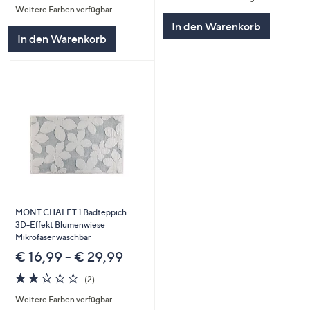
Weitere Farben verfügbar
5
In den Warenkorb
In den Warenkorb
MONT CHALET 1 Badteppich
3D-Effekt Blumenwiese
Mikrofaser waschbar
€ 16,99 - € 29,99
2.0
2
(2)
von
Bewertungen
Weitere Farben verfügbar
5