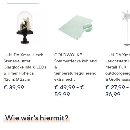
oder
wischen
Sie
auf
Touch-
Geräten
nach
links
LUMIDA Xmas Hirsch-
GOLDWOLKE
LUMIDA Xmas
bzw.
Szenerie unter
Sommerdecke kühlend
Leuchtstern i
Glasglocke inkl. 8 LEDs
&
Metall-Fuß
rechts,
& Timer Höhe ca.
temperaturregulierend
outdoorgeeig
um
42cm, Ø 22cm
extra leicht
& Größenaus
diese
€ 39,99
€ 49,99 - €
€ 27,99 -
anzuzeigen.
59,99
36,99
Wie wär's hiermit?