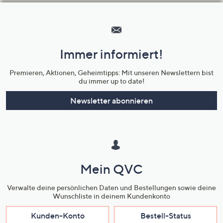
Hilfeseiten,
Service
und
Immer informiert!
Unternehmensinformationen
Premieren, Aktionen, Geheimtipps: Mit unseren Newslettern bist
du immer up to date!
Newsletter abonnieren
Mein QVC
Verwalte deine persönlichen Daten und Bestellungen sowie deine
Wunschliste in deinem Kundenkonto
Kunden-Konto
Bestell-Status