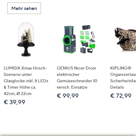
Mehr sehen
LUMIDA Xmas Hirsch-
GENIUS Nicer Dicer
KIPLING®
Szenerie unter
elektrischer
Organizertas
Glasglocke inkl. 8 LEDs
Gemüseschneider 10
Sicherheitsf
& Timer Höhe ca.
versch. Einsätze
Details
42cm, Ø 22cm
€ 99,99
€ 72,99
€ 39,99