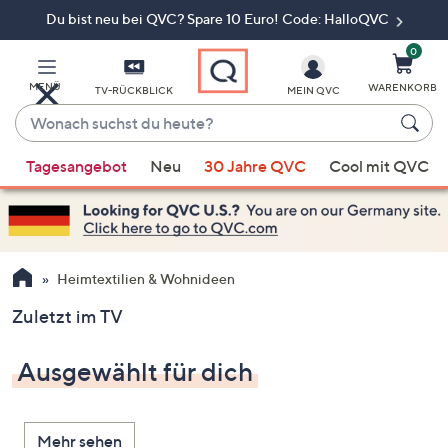
Du bist neu bei QVC? Spare 10 Euro! Code: HalloQVC
Zum
Hauptinhalt
springen
0
MENÜ
WARENKORB
TV-RÜCKBLICK
MEIN QVC
Wonach
suchst
Wenn
du
Tagesangebot
Neu
30 Jahre QVC
Cool mit QVC
Vorschläge
heute?
verfügbar
sind,
verwenden
Sie
Heimtextilien & Wohnideen
die
Zuletzt im TV
Pfeiltasten
nach
Ausgewählt für dich
oben
und
nach
Mehr sehen
unten