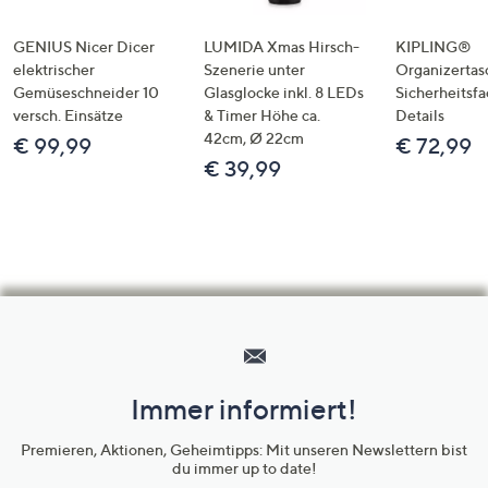
GENIUS Nicer Dicer
LUMIDA Xmas Hirsch-
KIPLING®
elektrischer
Szenerie unter
Organizertas
Gemüseschneider 10
Glasglocke inkl. 8 LEDs
Sicherheitsf
versch. Einsätze
& Timer Höhe ca.
Details
42cm, Ø 22cm
€ 99,99
€ 72,99
€ 39,99
Hilfeseiten,
Service
und
Immer informiert!
Unternehmensinformationen
Premieren, Aktionen, Geheimtipps: Mit unseren Newslettern bist
du immer up to date!