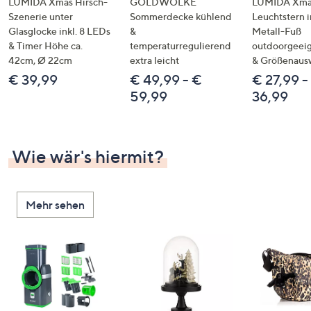
LUMIDA Xmas Hirsch-
GOLDWOLKE
LUMIDA Xmas
Szenerie unter
Sommerdecke kühlend
Leuchtstern i
Glasglocke inkl. 8 LEDs
&
Metall-Fuß
& Timer Höhe ca.
temperaturregulierend
outdoorgeeig
42cm, Ø 22cm
extra leicht
& Größenaus
€ 39,99
€ 49,99 - €
€ 27,99 -
59,99
36,99
Wie wär's hiermit?
Mehr sehen