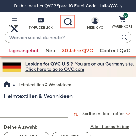
Du bist neu bei QVC? Spare 10 Euro! Code: HalloQVC
Zum
Hauptinhalt
springen
0
MENÜ
WARENKORB
TV-RÜCKBLICK
MEIN QVC
Wonach
suchst
Wenn
du
Tagesangebot
Neu
30 Jahre QVC
Cool mit QVC
Vorschläge
heute?
verfügbar
sind,
verwenden
Sie
Heimtextilien & Wohnideen
die
Heimtextilien & Wohnideen
Pfeiltasten
nach
oben
Sortieren:
Top-Treffer
und
Deine Auswahl:
nach
Alle Filter aufheben
unten