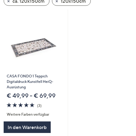
ca. 120x150cm
120x150cm
oder
wischen
Sie
auf
Touch-
Geräten
nach
links
bzw.
rechts,
CASA FONDO 1 Teppich
um
Digitaldruck Kunstfell HeiQ-
diese
Ausrüstung
anzuzeigen.
€ 49,99 - € 69,99
5.0
3
(3)
von
Bewertungen
Weitere Farben verfügbar
5
In den Warenkorb