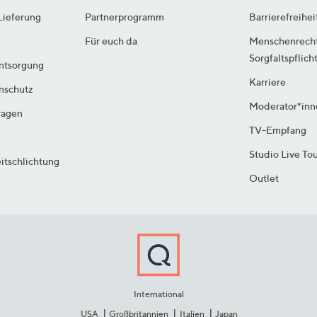
Lieferung
Partnerprogramm
Barrierefreihei
Für euch da
Menschenrech
Sorgfaltspflich
ntsorgung
Karriere
enschutz
Moderator*inn
ragen
TV-Empfang
Studio Live To
itschlichtung
Outlet
International
USA
Großbritannien
Italien
Japan