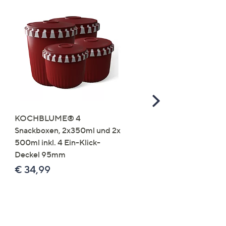
Scroll
Right
KOCHBLUME® 4
you:ly Pure Protein Limo
Snackboxen, 2x350ml und 2x
Lysin 575g für 25 Portio
500ml inkl. 4 Ein-Klick-
€ 49,99
Deckel 95mm
€ 86,94 /1 kg
€ 34,99