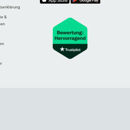
tserklärung
te &
ten
en
ur