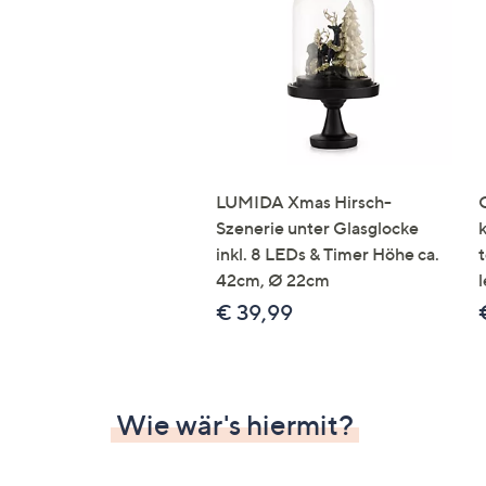
Si
au
T
G
n
li
b
re
LUMIDA Xmas Hirsch-
u
Szenerie unter Glasglocke
di
inkl. 8 LEDs & Timer Höhe ca.
an
42cm, Ø 22cm
l
€ 39,99
Wie wär's hiermit?