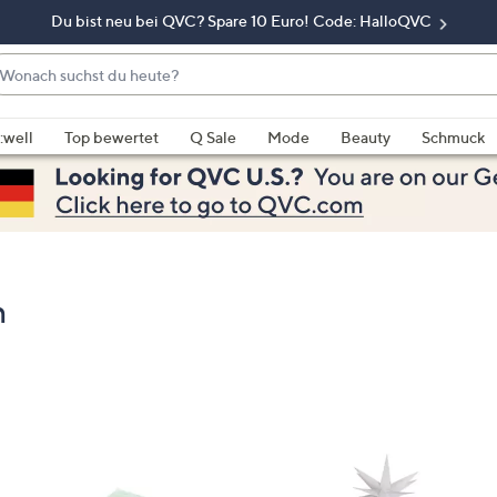
Du bist neu bei QVC? Spare 10 Euro! Code: HalloQVC
onach
chst
enn
u
rschläge
:well
Top bewertet
Q Sale
Mode
Beauty
Schmuck
eute?
rfügbar
nd,
erwenden
e
e
eiltasten
n
ach
ben
nd
ach
nten
der
ischen