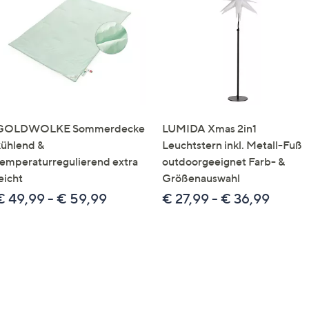
e
f
ouch-
eräten
ach
nks
zw.
chts,
GOLDWOLKE Sommerdecke
LUMIDA Xmas 2in1
m
kühlend &
Leuchtstern inkl. Metall-Fuß
ese
temperaturregulierend extra
outdoorgeeignet Farb- &
zuzeigen.
eicht
Größenauswahl
€ 49,99 - € 59,99
€ 27,99 - € 36,99