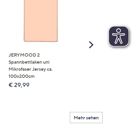
Scroll
Right
JERYMOOD 2
LUMIDA Flora künstlich
Spannbettlaken uni
Orchidee Realtouch-Blü
Mikrofaser Jersey ca.
Keramik-Topf
100x200cm
Farb-/Größenauswahl
€ 29,99
€ 24,99 - € 74,99
Mehr sehen