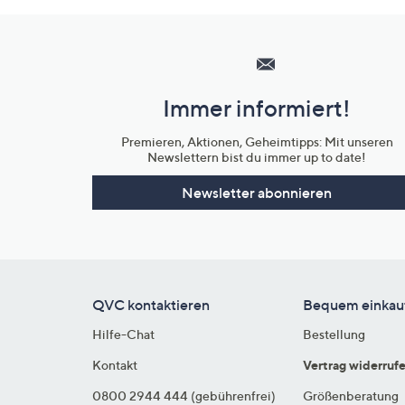
Hilfeseiten,
Service
und
Immer informiert!
Unternehmensinformationen
Premieren, Aktionen, Geheimtipps: Mit unseren
Newslettern bist du immer up to date!
Newsletter abonnieren
QVC kontaktieren
Bequem einkau
Hilfe-Chat
Bestellung
Kontakt
Vertrag widerruf
0800 2944 444 (gebührenfrei)
Größenberatung