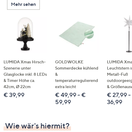
Mehr sehen
unten
oder
wischen
Sie
auf
Touch-
Geräten
nach
links
LUMIDA Xmas Hirsch-
GOLDWOLKE
LUMIDA Xmas
bzw.
Szenerie unter
Sommerdecke kühlend
Leuchtstern i
Glasglocke inkl. 8 LEDs
&
Metall-Fuß
rechts,
& Timer Höhe ca.
temperaturregulierend
outdoorgeeig
um
42cm, Ø 22cm
extra leicht
& Größenaus
diese
€ 39,99
€ 49,99 - €
€ 27,99 -
anzuzeigen.
59,99
36,99
Wie wär's hiermit?