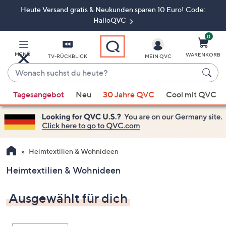
Heute Versand gratis & Neukunden sparen 10 Euro! Code:
Zum
Hauptinhalt
HalloQVC
springen
0
MENÜ
WARENKORB
TV-RÜCKBLICK
MEIN QVC
Wonach
suchst
Wenn
du
Tagesangebot
Neu
30 Jahre QVC
Cool mit QVC
Vorschläge
heute?
verfügbar
sind,
verwenden
Sie
Heimtextilien & Wohnideen
die
Heimtextilien & Wohnideen
Pfeiltasten
nach
Ausgewählt für dich
oben
und
nach