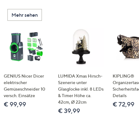
Mehr sehen
GENIUS Nicer Dicer
LUMIDA Xmas Hirsch-
KIPLING®
elektrischer
Szenerie unter
Organizertas
Gemüseschneider 10
Glasglocke inkl. 8 LEDs
Sicherheitsf
versch. Einsätze
& Timer Höhe ca.
Details
42cm, Ø 22cm
€ 99,99
€ 72,99
€ 39,99