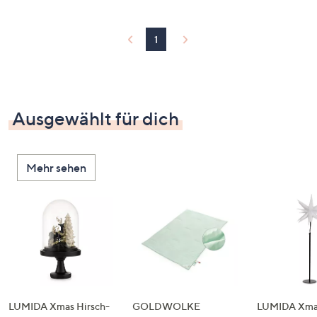
1
Ausgewählt für dich
Mehr sehen
LUMIDA Xmas Hirsch-
GOLDWOLKE
LUMIDA Xmas