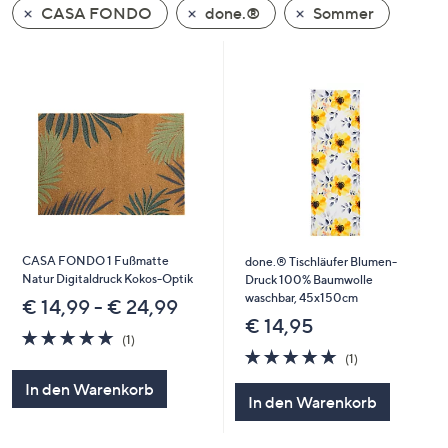
CASA FONDO
done.®
Sommer
oder
wischen
Sie
auf
Touch-
Geräten
nach
links
bzw.
rechts,
um
CASA FONDO 1 Fußmatte
done.® Tischläufer Blumen-
Natur Digitaldruck Kokos-Optik
diese
Druck 100% Baumwolle
waschbar, 45x150cm
€ 14,99 - € 24,99
anzuzeigen.
€ 14,95
5.0
1
(1)
von
Bewertungen
5.0
1
(1)
5
von
Bewertungen
In den Warenkorb
5
In den Warenkorb