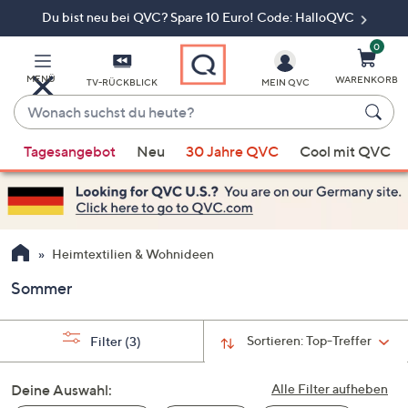
Du bist neu bei QVC? Spare 10 Euro! Code: HalloQVC
Zum
Hauptinhalt
springen
0
MENÜ
WARENKORB
TV-RÜCKBLICK
MEIN QVC
Wonach
suchst
Wenn
du
Tagesangebot
Neu
30 Jahre QVC
Cool mit QVC
Vorschläge
heute?
verfügbar
sind,
verwenden
Sie
Heimtextilien & Wohnideen
die
Sommer
Pfeiltasten
nach
oben
Sortieren:
Top-Treffer
Filter
(3)
und
nach
Deine Auswahl:
Alle Filter aufheben
unten