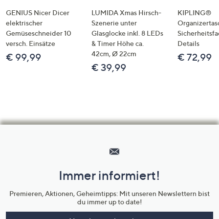
GENIUS Nicer Dicer
LUMIDA Xmas Hirsch-
KIPLING®
elektrischer
Szenerie unter
Organizertas
Gemüseschneider 10
Glasglocke inkl. 8 LEDs
Sicherheitsf
versch. Einsätze
& Timer Höhe ca.
Details
42cm, Ø 22cm
€ 99,99
€ 72,99
€ 39,99
Hilfeseiten,
Service
und
Immer informiert!
Unternehmensinformationen
Premieren, Aktionen, Geheimtipps: Mit unseren Newslettern bist
du immer up to date!