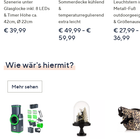
Szenerie unter
Sommerdecke kühlend
Leuchtstern i
Glasglocke inkl. 8 LEDs
&
Metall-Fuß
& Timer Höhe ca.
temperaturregulierend
outdoorgeeig
42cm, Ø 22cm
extra leicht
& Größenaus
€ 39,99
€ 49,99 - €
€ 27,99 -
59,99
36,99
Wie wär's hiermit?
Mehr sehen