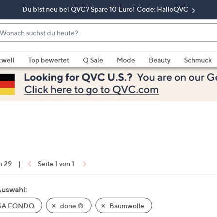
Du bist neu bei QVC? Spare 10 Euro! Code: HalloQVC
onach
chst
enn
u
rschläge
:well
Top bewertet
Q Sale
Mode
Beauty
Schmuck
eute?
rfügbar
nd,
erwenden
e
e
eiltasten
ach
ben
nd
on 29
|
Seite 1 von 1
ach
nten
Auswahl:
der
SA FONDO
done.®
Baumwolle
ischen