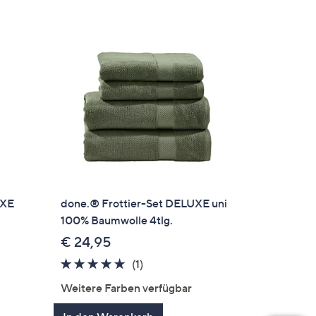
UXE
done.® Frottier-Set DELUXE uni
100% Baumwolle 4tlg.
€ 24,95
5.0
1
(1)
von
Bewertungen
Weitere Farben verfügbar
en
5