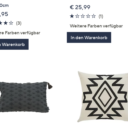
40cm
€ 25,99
,95
1.0
1
(1)
3.7
3
von
Bewertung
(3)
Weitere Farben verfügbar
von
Bewertungen
5
re Farben verfügbar
5
In den Warenkorb
n Warenkorb