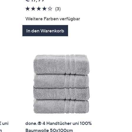
en
4.0
3
(3)
von
Bewertungen
Weitere Farben verfügbar
5
In den Warenkorb
 uni
done.® 4 Handtücher uni 100%
m
Baumwolle 50x100cm