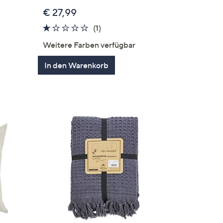
€ 27,99
1.0
1
(1)
en
von
Bewertungen
Weitere Farben verfügbar
5
In den Warenkorb