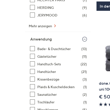
In de
HERDING
(9)
JERYMOOD
(6)
Mehr anzeigen
Anwendung
Bade- & Duschtücher
(13)
Gästetücher
(11)
Handtuch-Sets
(22)
Handtücher
(21)
Kissenbezüge
(3)
done.
Plaids & Kuscheldecken
(1)
uni 1
Saunatücher
(2)
€ 50
Tischläufer
(1)
Waschlappen
(5)