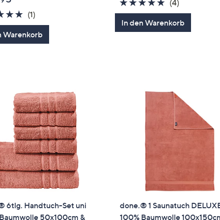
4.8
4
(4)
5.0
1
von
Bewertung
(1)
In den Warenkorb
von
Bewertungen
5
n Warenkorb
5
® 6tlg. Handtuch-Set uni
done.® 1 Saunatuch DELUXE
Baumwolle 50x100cm &
100% Baumwolle 100x150c