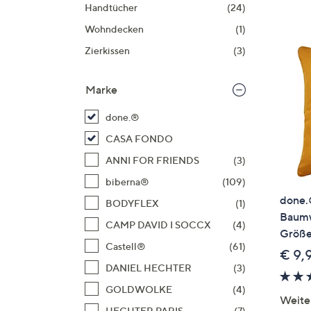
Si
Handtücher
(24)
au
Wohndecken
(1)
T
Zierkissen
(3)
G
n
Marke
li
b
done.®
re
CASA FONDO
u
di
ANNI FOR FRIENDS
(3)
an
biberna®
(109)
done.
BODYFLEX
(1)
Baumw
CAMP DAVID I SOCCX
(4)
Größe
Castell®
(61)
€ 9,
DANIEL HECHTER
(3)
GOLDWOLKE
(4)
Weite
HECHTER PARIS
(7)