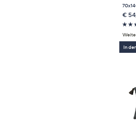
70x1
€ 54
Weite
In de