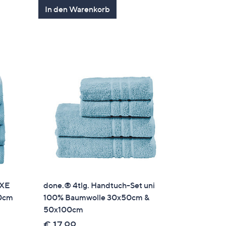
en
von
Bewertungen
In den Warenkorb
5
UXE
done.® 4tlg. Handtuch-Set uni
00cm
100% Baumwolle 30x50cm &
50x100cm
€ 17,99