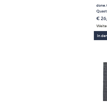
done.
Quast
€ 26
Weite
In de