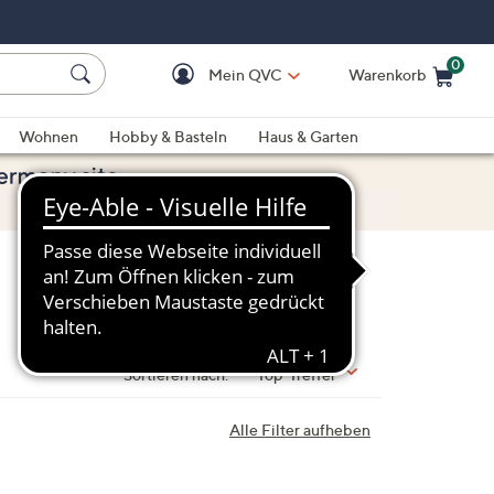
0
Mein QVC
Warenkorb
Einkaufswagen ist le
Wohnen
Hobby & Basteln
Haus & Garten
Sortieren nach:
Top-Treffer
Alle Filter aufheben