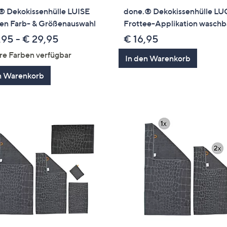
® Dekokissenhülle LUISE
done.® Dekokissenhülle LU
en Farb- & Größenauswahl
Frottee-Applikation waschb
,95 - € 29,95
€ 16,95
re Farben verfügbar
In den Warenkorb
n Warenkorb