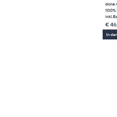
done.
100% 
inkl.B
€ 46
In de