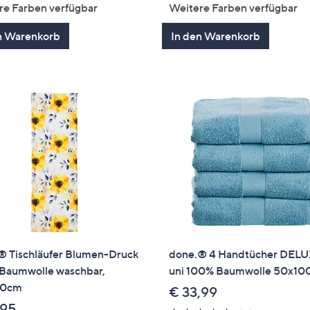
von
Bewertungen
von
Bewertung
re Farben verfügbar
Weitere Farben verfügbar
5
5
n Warenkorb
In den Warenkorb
® Tischläufer Blumen-Druck
done.® 4 Handtücher DEL
Baumwolle waschbar,
uni 100% Baumwolle 50x1
50cm
€ 33,99
,95