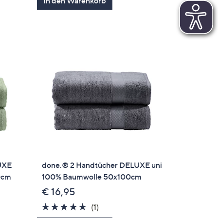
In den Warenkorb
UXE
done.® 2 Handtücher DELUXE uni
0cm
100% Baumwolle 50x100cm
€ 16,95
5.0
1
(1)