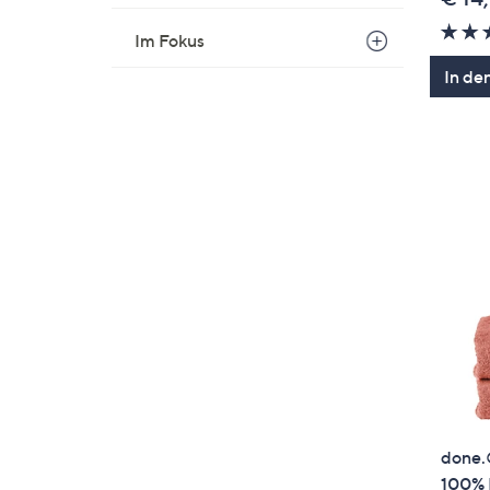
Im Fokus
In de
done.
100% 