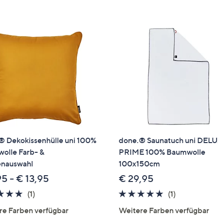
e
f
ouch-
eräten
ach
nks
zw.
chts,
m
ese
zuzeigen.
® Dekokissenhülle uni 100%
done.® Saunatuch uni DEL
olle Farb- &
PRIME 100% Baumwolle
nauswahl
100x150cm
95 - € 13,95
€ 29,95
5.0
1
5.0
1
(1)
(1)
von
Bewertungen
von
Bewertung
re Farben verfügbar
Weitere Farben verfügbar
5
5