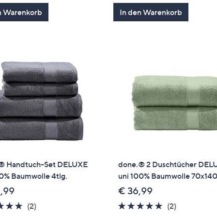
n Warenkorb
In den Warenkorb
® Handtuch-Set DELUXE
done.® 2 Duschtücher DEL
00% Baumwolle 4tlg.
uni 100% Baumwolle 70x14
,99
€ 36,99
5.0
2
5.0
2
(2)
(2)