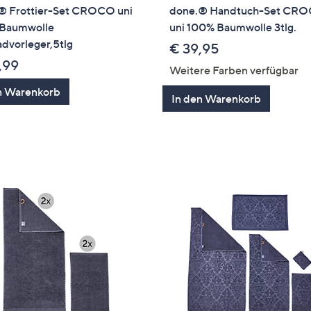
® Frottier-Set CROCO uni
done.® Handtuch-Set CR
Baumwolle
uni 100% Baumwolle 3tlg.
advorleger,5tlg
€ 39,95
,99
Weitere Farben verfügbar
n Warenkorb
In den Warenkorb