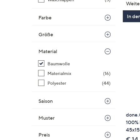
Weite
In de
Farbe
Größe
Material
Baumwolle
Materialmix
(16)
Polyester
(44)
Saison
done.
Muster
100% 
45x1
Preis
€ 14