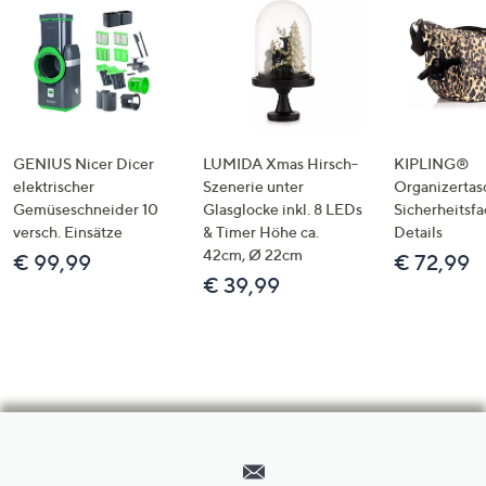
GENIUS Nicer Dicer
LUMIDA Xmas Hirsch-
KIPLING®
elektrischer
Szenerie unter
Organizertas
Gemüseschneider 10
Glasglocke inkl. 8 LEDs
Sicherheitsf
versch. Einsätze
& Timer Höhe ca.
Details
42cm, Ø 22cm
€ 99,99
€ 72,99
€ 39,99
Hilfeseiten,
Service