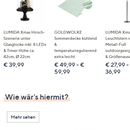
LUMIDA Xmas Hirsch-
GOLDWOLKE
LUMIDA Xmas
Szenerie unter
Sommerdecke kühlend
Leuchtstern i
Glasglocke inkl. 8 LEDs
&
Metall-Fuß
& Timer Höhe ca.
temperaturregulierend
outdoorgeeig
42cm, Ø 22cm
extra leicht
& Größenaus
€ 39,99
€ 49,99 - €
€ 27,99 -
59,99
36,99
Wie wär's hiermit?
Mehr sehen