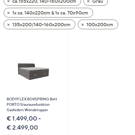
ca.155x220, 140-160x200cm
Grau
oder
wischen
1x ca. 140x220cm & 1x ca. 70x90cm
Sie
135x200/140-160x200cm
100x200cm
auf
Touch-
Geräten
nach
links
bzw.
rechts,
um
diese
anzuzeigen.
BODYFLEX BOXSPRING Bett
PORTO Stauraumfunktion
Gasfedern Wendetopper
€ 1.499,00 -
€ 2.499,00