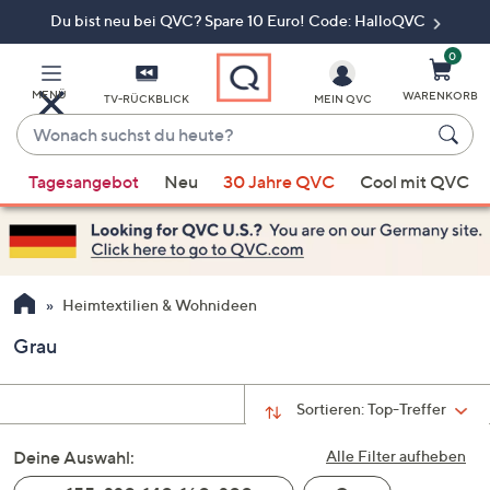
Du bist neu bei QVC? Spare 10 Euro! Code: HalloQVC
Zum
Hauptinhalt
springen
0
MENÜ
WARENKORB
TV-RÜCKBLICK
MEIN QVC
Wonach
suchst
Wenn
du
Tagesangebot
Neu
30 Jahre QVC
Cool mit QVC
Vorschläge
heute?
verfügbar
sind,
verwenden
Sie
Heimtextilien & Wohnideen
die
Grau
Pfeiltasten
nach
oben
Sortieren:
Top-Treffer
und
Deine Auswahl:
nach
Alle Filter aufheben
unten