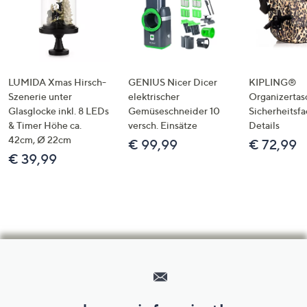
LUMIDA Xmas Hirsch-
GENIUS Nicer Dicer
KIPLING®
Szenerie unter
elektrischer
Organizertas
Glasglocke inkl. 8 LEDs
Gemüseschneider 10
Sicherheitsf
& Timer Höhe ca.
versch. Einsätze
Details
42cm, Ø 22cm
€ 99,99
€ 72,99
€ 39,99
Hilfeseiten,
Service
und