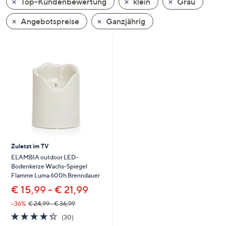
Top-Kundenbewertung
klein
Grau
oder
wischen
Angebotspreise
Ganzjährig
Sie
auf
Touch-
Geräten
nach
links
bzw.
rechts,
um
diese
Zuletzt im TV
anzuzeigen.
ELAMBIA outdoor LED-
Bodenkerze Wachs-Spiegel
Flamme Luma 600h Brenndauer
€ 15,99 - € 21,99
--36%
€ 24,99 - € 36,99
4.3
30
(30)
von
Bewertungen