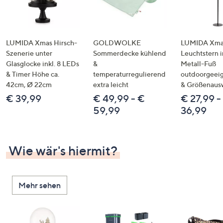
LUMIDA Xmas Hirsch-
GOLDWOLKE
LUMIDA Xmas
Szenerie unter
Sommerdecke kühlend
Leuchtstern i
Glasglocke inkl. 8 LEDs
&
Metall-Fuß
& Timer Höhe ca.
temperaturregulierend
outdoorgeeig
42cm, Ø 22cm
extra leicht
& Größenaus
€ 39,99
€ 49,99 - €
€ 27,99 -
59,99
36,99
Wie wär's hiermit?
Mehr sehen