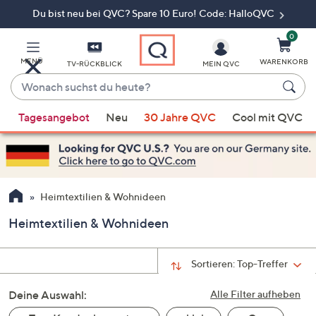
Du bist neu bei QVC? Spare 10 Euro! Code: HalloQVC
Zum
Hauptinhalt
springen
0
MENÜ
WARENKORB
TV-RÜCKBLICK
MEIN QVC
Wonach
suchst
Wenn
du
Tagesangebot
Neu
30 Jahre QVC
Cool mit QVC
Vorschläge
heute?
verfügbar
sind,
verwenden
Sie
Heimtextilien & Wohnideen
die
Heimtextilien & Wohnideen
Pfeiltasten
nach
oben
Sortieren:
Top-Treffer
und
Deine Auswahl:
nach
Alle Filter aufheben
unten