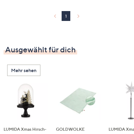
1
Ausgewählt für dich
Mehr sehen
LUMIDA Xmas Hirsch-
GOLDWOLKE
LUMIDA Xmas