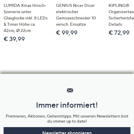
LUMIDA Xmas Hirsch-
GENIUS Nicer Dicer
KIPLING®
Szenerie unter
elektrischer
Organizertas
Glasglocke inkl. 8 LEDs
Gemüseschneider 10
Sicherheitsf
& Timer Höhe ca.
versch. Einsätze
Details
42cm, Ø 22cm
€ 99,99
€ 72,99
€ 39,99
Hilfeseiten,
Service
und
Immer informiert!
Unternehmensinformationen
Premieren, Aktionen, Geheimtipps: Mit unseren Newslettern bist
du immer up to date!
Newsletter abonnieren