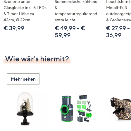
Szenerie unter
Sommerdecke kühlend
Leuchtstern i
Glasglocke inkl. 8 LEDs
&
Metall-Fuß
& Timer Höhe ca.
temperaturregulierend
outdoorgeeig
42cm, Ø 22cm
extra leicht
& Größenaus
€ 39,99
€ 49,99 - €
€ 27,99 -
59,99
36,99
Wie wär's hiermit?
Mehr sehen