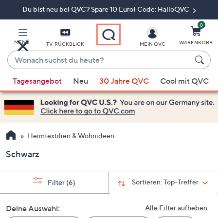
Du bist neu bei QVC? Spare 10 Euro! Code: HalloQVC
Zum
Hauptinhalt
springen
0
MENÜ
WARENKORB
TV-RÜCKBLICK
MEIN QVC
Wonach
suchst
Wenn
du
Tagesangebot
Neu
30 Jahre QVC
Cool mit QVC
Vorschläge
heute?
verfügbar
sind,
verwenden
Sie
Heimtextilien & Wohnideen
die
Schwarz
Pfeiltasten
nach
oben
Sortieren:
Top-Treffer
Filter
(6)
und
nach
Deine Auswahl:
Alle Filter aufheben
unten