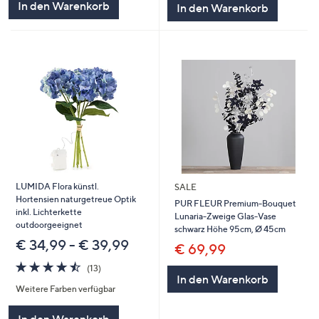
In den Warenkorb
In den Warenkorb
LUMIDA Flora künstl.
SALE
Hortensien naturgetreue Optik
PUR FLEUR Premium-Bouquet
inkl. Lichterkette
Lunaria-Zweige Glas-Vase
outdoorgeeignet
schwarz Höhe 95cm, Ø 45cm
€ 34,99 - € 39,99
€ 69,99
4.5
13
(13)
von
Bewertungen
In den Warenkorb
Weitere Farben verfügbar
5