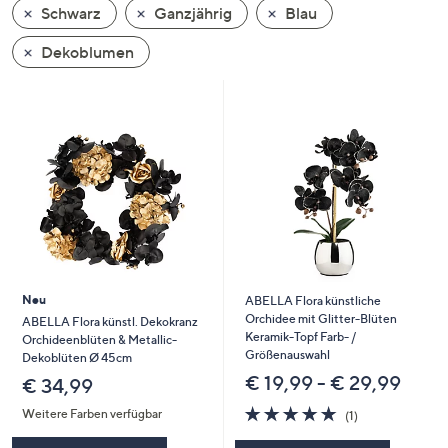
Schwarz
Ganzjährig
Blau
oder
wischen
Dekoblumen
Sie
auf
Touch-
Geräten
nach
links
bzw.
rechts,
um
diese
Neu
ABELLA Flora künstliche
anzuzeigen.
Orchidee mit Glitter-Blüten
ABELLA Flora künstl. Dekokranz
Keramik-Topf Farb- /
Orchideenblüten & Metallic-
Größenauswahl
Dekoblüten Ø 45cm
€ 19,99 - € 29,99
€ 34,99
5.0
1
Weitere Farben verfügbar
(1)
von
Bewertungen
5