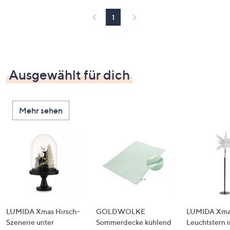
1
Ausgewählt für dich
Mehr sehen
LUMIDA Xmas Hirsch-
GOLDWOLKE
LUMIDA Xmas
Szenerie unter
Sommerdecke kühlend
Leuchtstern i