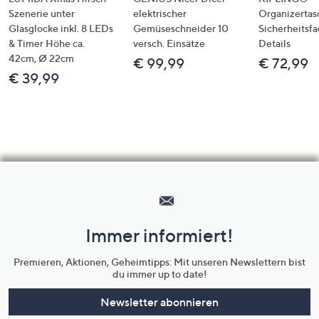
Szenerie unter
elektrischer
Organizertas
Glasglocke inkl. 8 LEDs
Gemüseschneider 10
Sicherheitsf
& Timer Höhe ca.
versch. Einsätze
Details
42cm, Ø 22cm
€ 99,99
€ 72,99
€ 39,99
Hilfeseiten,
Service
und
Immer informiert!
Unternehmensinformationen
Premieren, Aktionen, Geheimtipps: Mit unseren Newslettern bist
du immer up to date!
Newsletter abonnieren