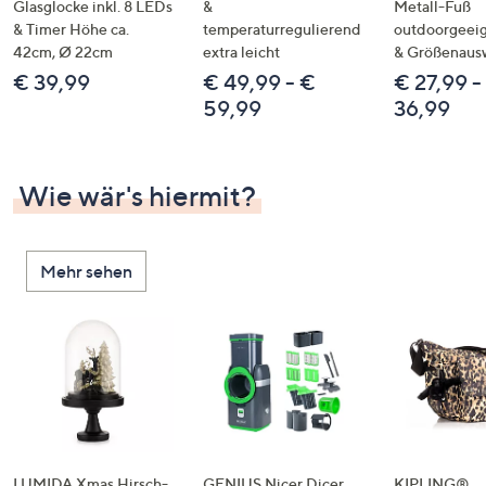
Glasglocke inkl. 8 LEDs
&
Metall-Fuß
& Timer Höhe ca.
temperaturregulierend
outdoorgeeig
42cm, Ø 22cm
extra leicht
& Größenaus
€ 39,99
€ 49,99 - €
€ 27,99 -
59,99
36,99
Wie wär's hiermit?
Mehr sehen
LUMIDA Xmas Hirsch-
GENIUS Nicer Dicer
KIPLING®