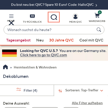
Du bist neu bei QVC? Spare 10 Euro! Code: HalloQVC
Zum
Hauptinhalt
springen
0
MENÜ
WARENKORB
TV-RÜCKBLICK
MEIN QVC
Wonach
suchst
Wenn
du
Tagesangebot
Neu
30 Jahre QVC
Cool mit QVC
Vorschläge
heute?
verfügbar
sind,
verwenden
Sie
Heimtextilien & Wohnideen
die
Dekoblumen
Pfeiltasten
nach
oben
Sortieren:
Top-Treffer
Filter
(4)
und
nach
Deine Auswahl:
Alle Filter aufheben
unten