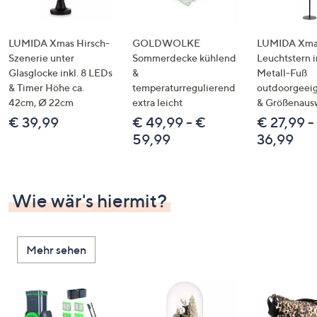
LUMIDA Xmas Hirsch-
GOLDWOLKE
LUMIDA Xmas
Szenerie unter
Sommerdecke kühlend
Leuchtstern i
Glasglocke inkl. 8 LEDs
&
Metall-Fuß
& Timer Höhe ca.
temperaturregulierend
outdoorgeeig
42cm, Ø 22cm
extra leicht
& Größenaus
€ 39,99
€ 49,99 - €
€ 27,99 -
59,99
36,99
Wie wär's hiermit?
Mehr sehen