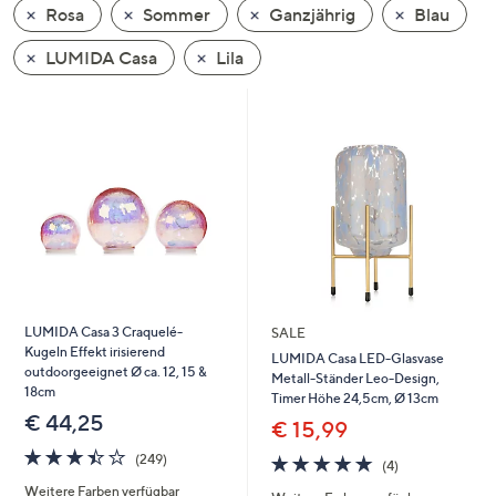
Rosa
Sommer
Ganzjährig
Blau
oder
wischen
LUMIDA Casa
Lila
Sie
auf
Touch-
Geräten
nach
links
bzw.
rechts,
um
diese
LUMIDA Casa 3 Craquelé-
SALE
anzuzeigen.
Kugeln Effekt irisierend
LUMIDA Casa LED-Glasvase
outdoorgeeignet Ø ca. 12, 15 &
Metall-Ständer Leo-Design,
18cm
Timer Höhe 24,5cm, Ø 13cm
€ 44,25
€ 15,99
3.4
249
5.0
4
(249)
(4)
von
Bewertungen
von
Bewertungen
Weitere Farben verfügbar
5