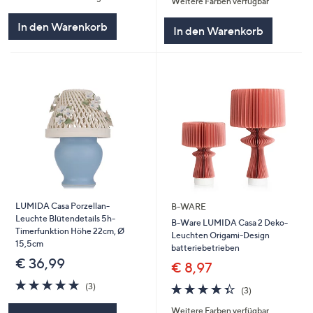
Weitere Farben verfügbar
5
In den Warenkorb
In den Warenkorb
LUMIDA Casa Porzellan-
B-WARE
Leuchte Blütendetails 5h-
B-Ware LUMIDA Casa 2 Deko-
Timerfunktion Höhe 22cm, Ø
Leuchten Origami-Design
15,5cm
batteriebetrieben
€ 36,99
€ 8,97
5.0
3
4.3
3
(3)
(3)
von
Bewertungen
von
Bewertungen
5
Weitere Farben verfügbar
5