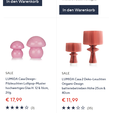
In den Warenkorb
In den Warenkorb
SALE
SALE
LUMIDA Casa Design-
LUMIDA Casa 2 Deko-Leuchten
Pilzleuchten Lollipop-Muster
Origami-Design
hochwertiges Glas H. 12 & 16cm,
batteriebetrieben Höhe 25cm &
2tlg.
40cm
€ 17,99
€ 11,99
4.0
3
3.0
35
(3)
(35)
von
Bewertungen
von
Bewertungen