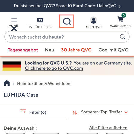
Du bist neu bei QVC? Spare 10 Euro! Code: HalloQVC
Zum
Hauptinhalt
springen
0
MENÜ
WARENKORB
TV-RÜCKBLICK
MEIN QVC
Wonach
suchst
Wenn
du
Tagesangebot
Neu
30 Jahre QVC
Cool mit QVC
Vorschläge
heute?
verfügbar
sind,
verwenden
Sie
Heimtextilien & Wohnideen
die
LUMIDA Casa
Pfeiltasten
nach
oben
Sortieren:
Top-Treffer
Filter
(6)
und
nach
Deine Auswahl:
Alle Filter aufheben
unten