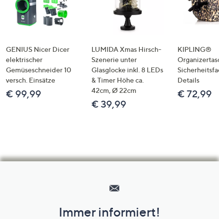
GENIUS Nicer Dicer
LUMIDA Xmas Hirsch-
KIPLING®
elektrischer
Szenerie unter
Organizertas
Gemüseschneider 10
Glasglocke inkl. 8 LEDs
Sicherheitsf
versch. Einsätze
& Timer Höhe ca.
Details
42cm, Ø 22cm
€ 99,99
€ 72,99
€ 39,99
Hilfeseiten,
Service
und
Immer informiert!
Unternehmensinformationen