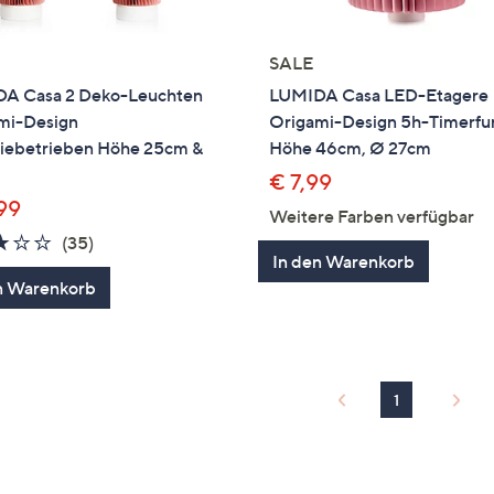
SALE
A Casa 2 Deko-Leuchten
LUMIDA Casa LED-Etagere
mi-Design
Origami-Design 5h-Timerfu
riebetrieben Höhe 25cm &
Höhe 46cm, Ø 27cm
€ 7,99
,99
Weitere Farben verfügbar
3.0
35
(35)
In den Warenkorb
von
Bewertungen
n Warenkorb
5
1