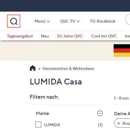
Zum
Hauptinhalt
springen
W
Menü
QVC TV
TV-Rückblick
su
W
d
Vo
Tagesangebot
Neu
30 Jahre QVC
Cool mit QVC
be
h
ve
QLINARISCH
Technik
si
v
Si
Heimtextilien & Wohnideen
di
Pf
LUMIDA Casa
n
o
Filtern nach:
u
1 - 8 von
n
Zur
u
Marke
Deine 
Produktliste
o
springen
Ros
LUMIDA
(7)
w