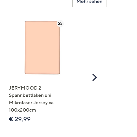
Mehr sehen
Scroll
Right
JERYMOOD 2
LUMIDA Flora künstlich
Spannbettlaken uni
Orchidee Realtouch-Blü
Mikrofaser Jersey ca.
Keramik-Topf
100x200cm
Farb-/Größenauswahl
€ 29,99
€ 24,99 - € 74,99