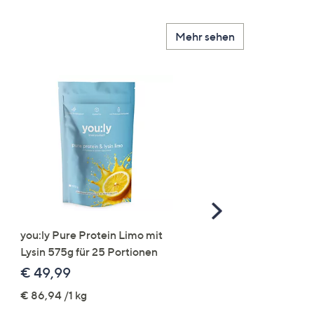
Mehr sehen
Scroll
Right
you:ly Pure Protein Limo mit
STRANDFEIN Punto-Ho
Lysin 575g für 25 Portionen
elastisch Rundumdehnb
Logo-Stickerei weites B
€ 49,99
€ 109,99
€ 86,94 /1 kg