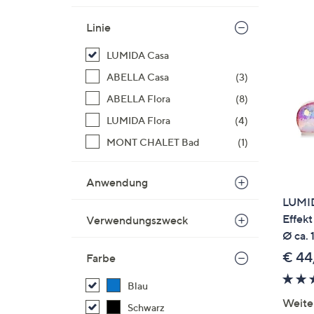
Si
au
Linie
T
LUMIDA Casa
G
n
ABELLA Casa
(3)
li
ABELLA Flora
(8)
b
LUMIDA Flora
(4)
re
u
MONT CHALET Bad
(1)
di
an
Anwendung
LUMID
Effekt
Verwendungszweck
Ø ca. 
€ 44
Farbe
Blau
Weite
Schwarz