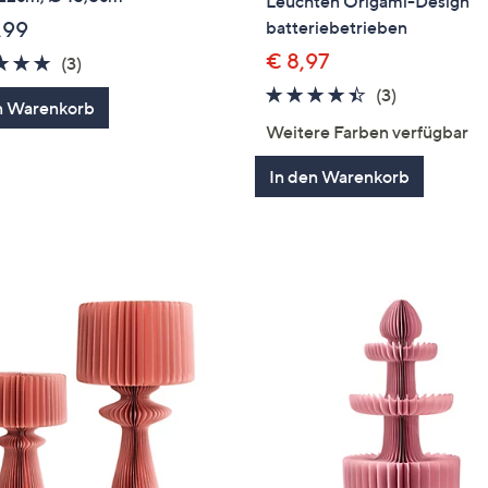
Leuchten Origami-Design
,99
batteriebetrieben
€ 8,97
5.0
3
(3)
von
Bewertungen
4.3
3
(3)
n Warenkorb
5
von
Bewertung
Weitere Farben verfügbar
5
In den Warenkorb