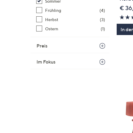
Sommer
€ 36
Frühling
(4)
Herbst
(3)
Ostern
(1)
In de
Preis
Im Fokus