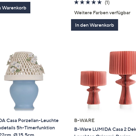
5.0
1
(1)
n Warenkorb
von
Bewertung
Weitere Farben verfügbar
5
In den Warenkorb
A Casa Porzellan-Leuchte
B-WARE
details 5h-Timerfunktion
B-Ware LUMIDA Casa 2 De
22cm, Ø 15,5cm