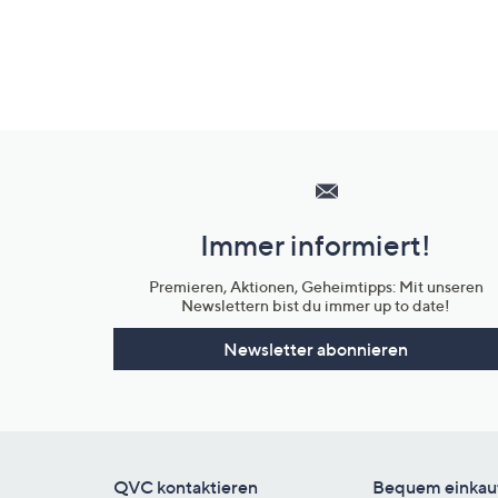
Hilfeseiten,
Service
und
Immer informiert!
Unternehmensinformationen
Premieren, Aktionen, Geheimtipps: Mit unseren
Newslettern bist du immer up to date!
Newsletter abonnieren
QVC kontaktieren
Bequem einkau