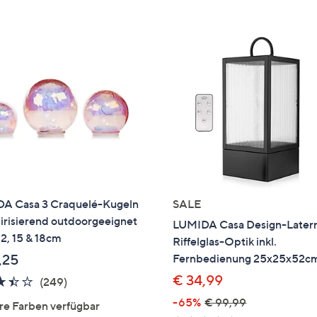
e
f
ouch-
eräten
ach
nks
zw.
chts,
m
ese
zuzeigen.
A Casa 3 Craquelé-Kugeln
SALE
 irisierend outdoorgeeignet
LUMIDA Casa Design-Later
12, 15 & 18cm
Riffelglas-Optik inkl.
,25
Fernbedienung 25x25x52c
€ 34,99
3.4
249
(249)
von
Bewertungen
-65%
€ 99,99
re Farben verfügbar
5