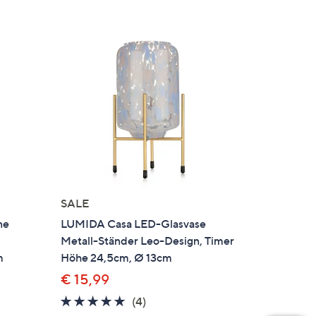
SALE
ne
LUMIDA Casa LED-Glasvase
Metall-Ständer Leo-Design, Timer
m
Höhe 24,5cm, Ø 13cm
€ 15,99
5.0
4
(4)