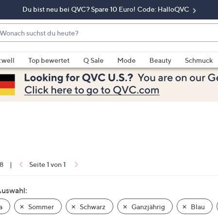
Du bist neu bei QVC? Spare 10 Euro! Code: HalloQVC
onach
chst
enn
u
rschläge
:well
Top bewertet
Q Sale
Mode
Beauty
Schmuck
eute?
rfügbar
nd,
erwenden
e
e
eiltasten
ach
ben
nd
 8
|
Seite 1 von 1
ach
nten
Auswahl:
der
a
Sommer
Schwarz
Ganzjährig
Blau
ischen