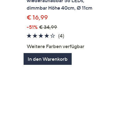
wiederaufladbar 56 LEDs,
dimmbar Höhe 40cm, Ø 11cm
€ 16,99
-51%
€ 34,99
en
3.8
4
(4)
von
Bewertungen
Weitere Farben verfügbar
5
In den Warenkorb