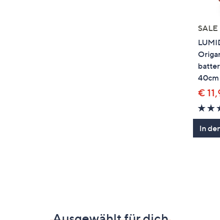
SALE
LUMID
Origa
batte
40cm
€ 11
In de
Ausgewählt für dich