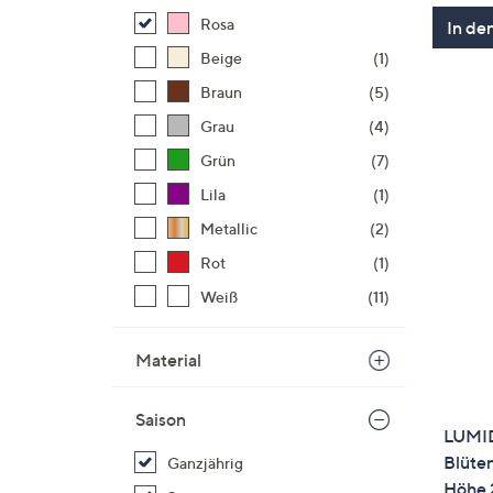
Rosa
In de
Beige
(1)
Braun
(5)
Grau
(4)
Grün
(7)
Lila
(1)
Metallic
(2)
Rot
(1)
Weiß
(11)
Material
Saison
LUMID
Blüten
Ganzjährig
Höhe 