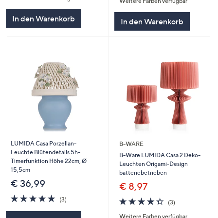
Weitere Farben verfügbar
5
In den Warenkorb
In den Warenkorb
LUMIDA Casa Porzellan-
B-WARE
Leuchte Blütendetails 5h-
B-Ware LUMIDA Casa 2 Deko-
Timerfunktion Höhe 22cm, Ø
Leuchten Origami-Design
15,5cm
batteriebetrieben
€ 36,99
€ 8,97
5.0
3
4.3
3
(3)
(3)
von
Bewertungen
von
Bewertungen
5
Weitere Farben verfügbar
5