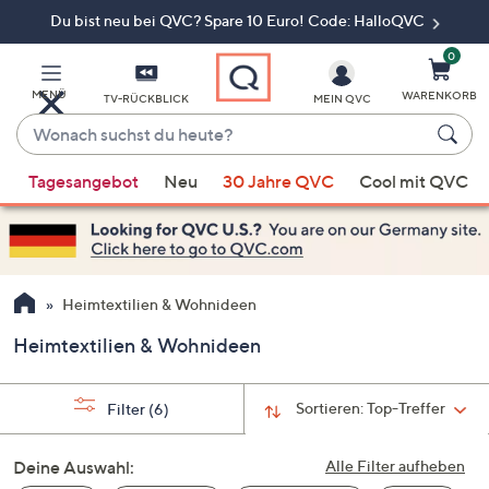
Du bist neu bei QVC? Spare 10 Euro! Code: HalloQVC
Zum
Hauptinhalt
springen
0
MENÜ
WARENKORB
TV-RÜCKBLICK
MEIN QVC
Wonach
suchst
Wenn
du
Tagesangebot
Neu
30 Jahre QVC
Cool mit QVC
Vorschläge
heute?
verfügbar
sind,
verwenden
Sie
Heimtextilien & Wohnideen
die
Heimtextilien & Wohnideen
Pfeiltasten
nach
oben
Sortieren:
Top-Treffer
Filter
(6)
und
nach
Deine Auswahl:
Alle Filter aufheben
unten