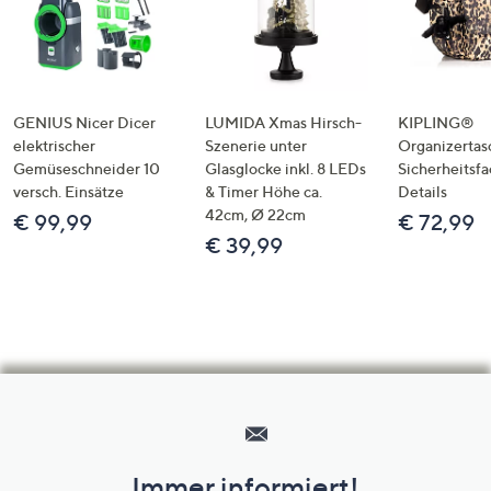
GENIUS Nicer Dicer
LUMIDA Xmas Hirsch-
KIPLING®
elektrischer
Szenerie unter
Organizertas
Gemüseschneider 10
Glasglocke inkl. 8 LEDs
Sicherheitsf
versch. Einsätze
& Timer Höhe ca.
Details
42cm, Ø 22cm
€ 99,99
€ 72,99
€ 39,99
Hilfeseiten,
Service
und
Immer informiert!