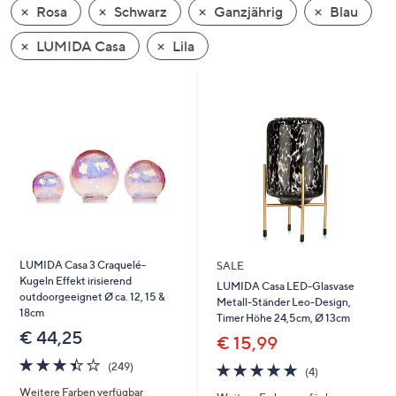
Rosa
Schwarz
Ganzjährig
Blau
oder
wischen
LUMIDA Casa
Lila
Sie
auf
Touch-
Geräten
nach
links
bzw.
rechts,
um
diese
LUMIDA Casa 3 Craquelé-
SALE
anzuzeigen.
Kugeln Effekt irisierend
LUMIDA Casa LED-Glasvase
outdoorgeeignet Ø ca. 12, 15 &
Metall-Ständer Leo-Design,
18cm
Timer Höhe 24,5cm, Ø 13cm
€ 44,25
€ 15,99
3.4
249
5.0
4
(249)
(4)
von
Bewertungen
von
Bewertungen
Weitere Farben verfügbar
5