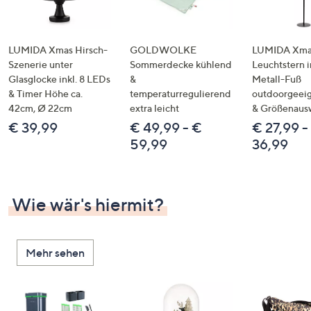
LUMIDA Xmas Hirsch-
GOLDWOLKE
LUMIDA Xmas
Szenerie unter
Sommerdecke kühlend
Leuchtstern i
Glasglocke inkl. 8 LEDs
&
Metall-Fuß
& Timer Höhe ca.
temperaturregulierend
outdoorgeeig
42cm, Ø 22cm
extra leicht
& Größenaus
€ 39,99
€ 49,99 - €
€ 27,99 -
59,99
36,99
Wie wär's hiermit?
Mehr sehen