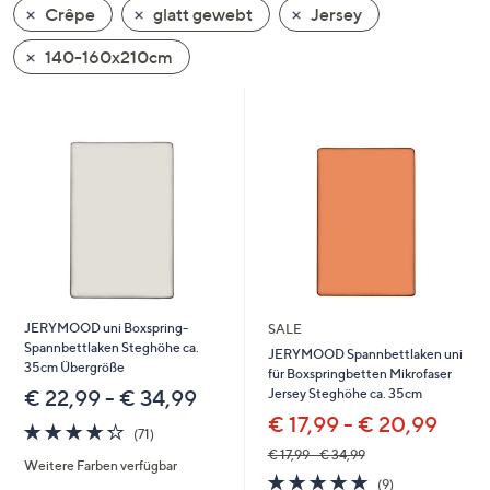
Crêpe
glatt gewebt
Jersey
oder
wischen
140-160x210cm
Sie
auf
Touch-
Geräten
nach
links
bzw.
rechts,
um
diese
JERYMOOD uni Boxspring-
SALE
anzuzeigen.
Spannbettlaken Steghöhe ca.
JERYMOOD Spannbettlaken uni
35cm Übergröße
für Boxspringbetten Mikrofaser
Jersey Steghöhe ca. 35cm
€ 22,99 - € 34,99
€ 17,99 - € 20,99
4.2
71
(71)
von
Bewertungen
€ 17,99 - € 34,99
Weitere Farben verfügbar
5
4.8
9
(9)