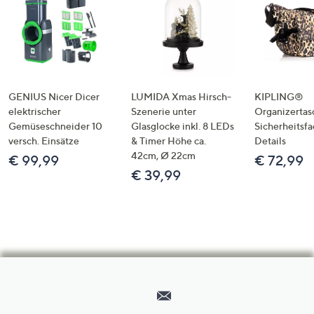
GENIUS Nicer Dicer
LUMIDA Xmas Hirsch-
KIPLING®
elektrischer
Szenerie unter
Organizertas
Gemüseschneider 10
Glasglocke inkl. 8 LEDs
Sicherheitsf
versch. Einsätze
& Timer Höhe ca.
Details
42cm, Ø 22cm
€ 99,99
€ 72,99
€ 39,99
Hilfeseiten,
Service
und