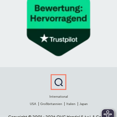
International
USA
Großbritannien
Italien
Japan
Copyright © 2001 - 2026 QVC Handel S.à r.l. & Co. KG