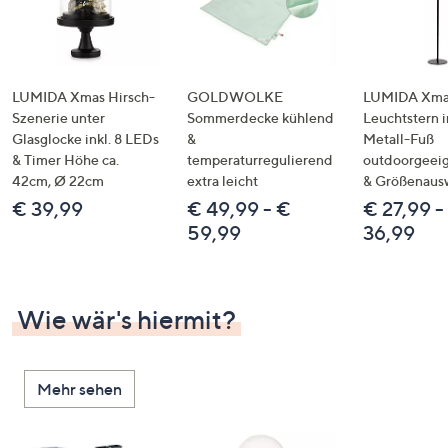
LUMIDA Xmas Hirsch-
GOLDWOLKE
LUMIDA Xmas
Szenerie unter
Sommerdecke kühlend
Leuchtstern i
Glasglocke inkl. 8 LEDs
&
Metall-Fuß
& Timer Höhe ca.
temperaturregulierend
outdoorgeeig
42cm, Ø 22cm
extra leicht
& Größenaus
€ 39,99
€ 49,99 - €
€ 27,99 -
59,99
36,99
Wie wär's hiermit?
Mehr sehen