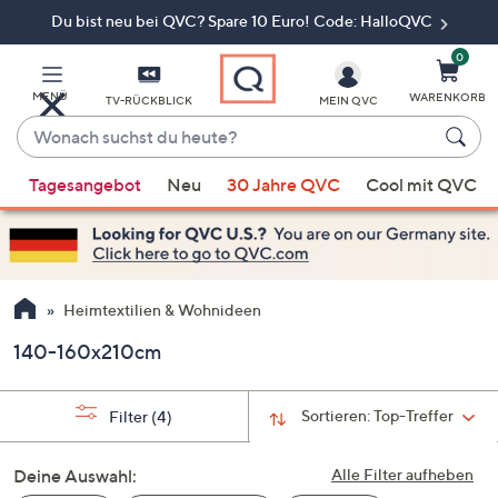
Du bist neu bei QVC? Spare 10 Euro! Code: HalloQVC
Zum
Hauptinhalt
springen
0
MENÜ
WARENKORB
TV-RÜCKBLICK
MEIN QVC
Wonach
suchst
Wenn
du
Tagesangebot
Neu
30 Jahre QVC
Cool mit QVC
Vorschläge
heute?
verfügbar
sind,
verwenden
Sie
Heimtextilien & Wohnideen
die
140-160x210cm
Pfeiltasten
nach
oben
Sortieren:
Top-Treffer
Filter
(4)
und
nach
Deine Auswahl:
Alle Filter aufheben
unten