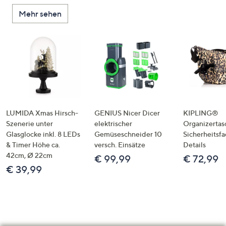
Mehr sehen
LUMIDA Xmas Hirsch-
GENIUS Nicer Dicer
KIPLING®
Szenerie unter
elektrischer
Organizertas
Glasglocke inkl. 8 LEDs
Gemüseschneider 10
Sicherheitsf
& Timer Höhe ca.
versch. Einsätze
Details
42cm, Ø 22cm
€ 99,99
€ 72,99
€ 39,99