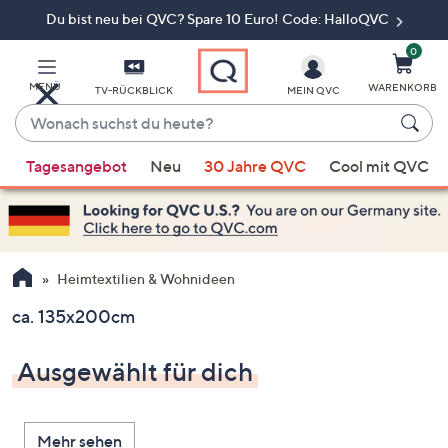
Du bist neu bei QVC? Spare 10 Euro! Code: HalloQVC
Zum
Hauptinhalt
springen
0
MENÜ
WARENKORB
TV-RÜCKBLICK
MEIN QVC
Wonach
suchst
Wenn
du
Tagesangebot
Neu
30 Jahre QVC
Cool mit QVC
Vorschläge
heute?
verfügbar
sind,
verwenden
Sie
Heimtextilien & Wohnideen
die
ca. 135x200cm
Pfeiltasten
nach
Ausgewählt für dich
oben
und
nach
Mehr sehen
unten