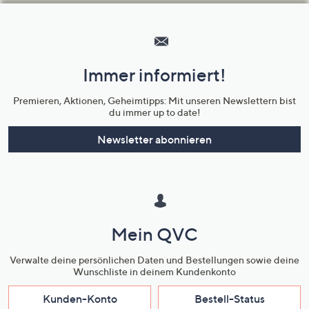
Hilfeseiten,
Service
und
Immer informiert!
Unternehmensinformationen
Premieren, Aktionen, Geheimtipps: Mit unseren Newslettern bist
du immer up to date!
Newsletter abonnieren
Mein QVC
Verwalte deine persönlichen Daten und Bestellungen sowie deine
Wunschliste in deinem Kundenkonto
Kunden-Konto
Bestell-Status