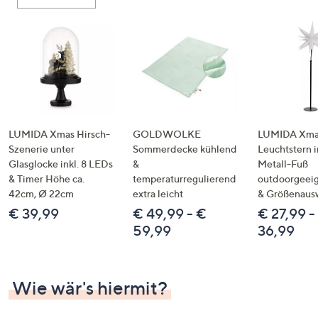
oder
wischen
Sie
auf
Touch-
Geräten
nach
links
LUMIDA Xmas Hirsch-
GOLDWOLKE
LUMIDA Xmas
bzw.
Szenerie unter
Sommerdecke kühlend
Leuchtstern i
Glasglocke inkl. 8 LEDs
&
Metall-Fuß
rechts,
& Timer Höhe ca.
temperaturregulierend
outdoorgeeig
um
42cm, Ø 22cm
extra leicht
& Größenaus
diese
€ 39,99
€ 49,99 - €
€ 27,99 -
anzuzeigen.
59,99
36,99
Wie wär's hiermit?