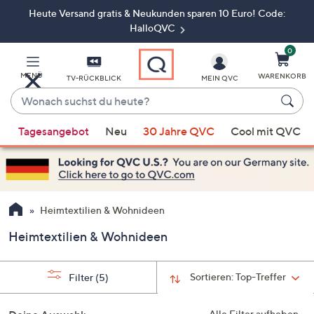
Heute Versand gratis & Neukunden sparen 10 Euro! Code:
Zum
Hauptinhalt
HalloQVC
springen
0
MENÜ
WARENKORB
TV-RÜCKBLICK
MEIN QVC
Wonach
suchst
Wenn
du
Tagesangebot
Neu
30 Jahre QVC
Cool mit QVC
Vorschläge
heute?
verfügbar
sind,
verwenden
Sie
Heimtextilien & Wohnideen
die
Heimtextilien & Wohnideen
Pfeiltasten
nach
oben
Sortieren:
Top-Treffer
Filter
(5)
und
nach
Alle Filter aufheben