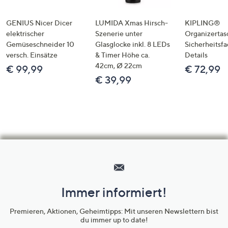
GENIUS Nicer Dicer
LUMIDA Xmas Hirsch-
KIPLING®
elektrischer
Szenerie unter
Organizertas
Gemüseschneider 10
Glasglocke inkl. 8 LEDs
Sicherheitsf
versch. Einsätze
& Timer Höhe ca.
Details
42cm, Ø 22cm
€ 99,99
€ 72,99
€ 39,99
Hilfeseiten,
Service
und
Immer informiert!
Unternehmensinformationen
Premieren, Aktionen, Geheimtipps: Mit unseren Newslettern bist
du immer up to date!