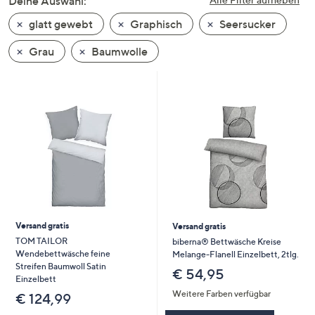
Deine Auswahl:
unten
glatt gewebt
Graphisch
Seersucker
oder
wischen
Grau
Baumwolle
Sie
auf
Touch-
Geräten
nach
links
bzw.
rechts,
um
diese
Versand gratis
Versand gratis
anzuzeigen.
TOM TAILOR
biberna® Bettwäsche Kreise
Wendebettwäsche feine
Melange-Flanell Einzelbett, 2tlg.
Streifen Baumwoll Satin
€ 54,95
Einzelbett
Weitere Farben verfügbar
€ 124,99