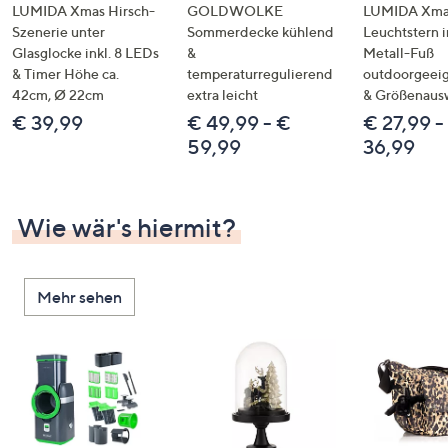
LUMIDA Xmas Hirsch-
GOLDWOLKE
LUMIDA Xmas
Szenerie unter
Sommerdecke kühlend
Leuchtstern i
Glasglocke inkl. 8 LEDs
&
Metall-Fuß
& Timer Höhe ca.
temperaturregulierend
outdoorgeeig
42cm, Ø 22cm
extra leicht
& Größenaus
€ 39,99
€ 49,99 - €
€ 27,99 -
59,99
36,99
Wie wär's hiermit?
Mehr sehen