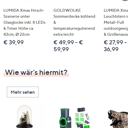
LUMIDA Xmas Hirsch-
GOLDWOLKE
LUMIDA Xmas
Szenerie unter
Sommerdecke kühlend
Leuchtstern i
Glasglocke inkl. 8 LEDs
&
Metall-Fuß
& Timer Höhe ca.
temperaturregulierend
outdoorgeeig
42cm, Ø 22cm
extra leicht
& Größenaus
€ 39,99
€ 49,99 - €
€ 27,99 -
59,99
36,99
Wie wär's hiermit?
Mehr sehen