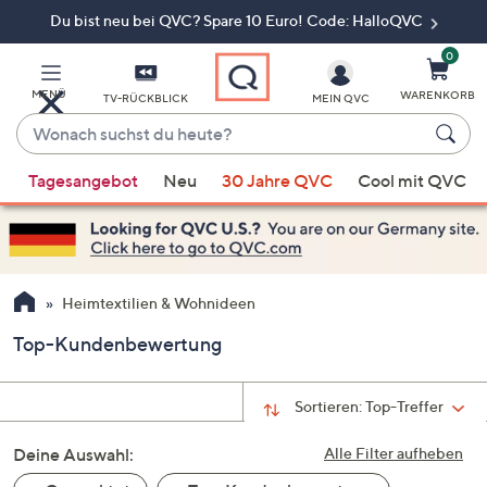
Du bist neu bei QVC? Spare 10 Euro! Code: HalloQVC
Zum
Hauptinhalt
springen
0
MENÜ
WARENKORB
TV-RÜCKBLICK
MEIN QVC
Wonach
suchst
Wenn
du
Tagesangebot
Neu
30 Jahre QVC
Cool mit QVC
Vorschläge
heute?
verfügbar
sind,
verwenden
Sie
Heimtextilien & Wohnideen
die
Top-Kundenbewertung
Pfeiltasten
nach
oben
Sortieren:
Top-Treffer
und
Deine Auswahl:
nach
Alle Filter aufheben
unten