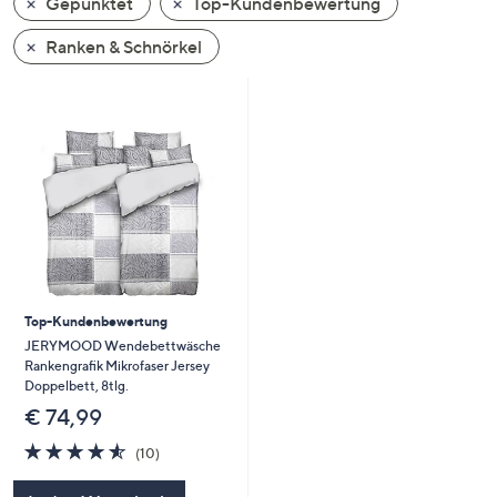
Gepunktet
Top-Kundenbewertung
oder
wischen
Ranken & Schnörkel
Sie
auf
Touch-
Geräten
nach
links
bzw.
rechts,
um
diese
Top-Kundenbewertung
anzuzeigen.
JERYMOOD Wendebettwäsche
Rankengrafik Mikrofaser Jersey
Doppelbett, 8tlg.
€ 74,99
4.5
10
(10)
von
Bewertungen
5