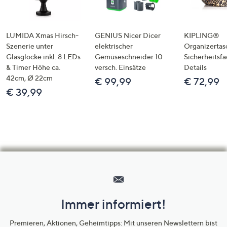
LUMIDA Xmas Hirsch-
GENIUS Nicer Dicer
KIPLING®
Szenerie unter
elektrischer
Organizertas
Glasglocke inkl. 8 LEDs
Gemüseschneider 10
Sicherheitsf
& Timer Höhe ca.
versch. Einsätze
Details
42cm, Ø 22cm
€ 99,99
€ 72,99
€ 39,99
Hilfeseiten,
Service
und
Immer informiert!
Unternehmensinformationen
Premieren, Aktionen, Geheimtipps: Mit unseren Newslettern bist