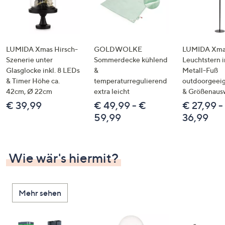
LUMIDA Xmas Hirsch-
GOLDWOLKE
LUMIDA Xmas
Szenerie unter
Sommerdecke kühlend
Leuchtstern i
Glasglocke inkl. 8 LEDs
&
Metall-Fuß
& Timer Höhe ca.
temperaturregulierend
outdoorgeeig
42cm, Ø 22cm
extra leicht
& Größenaus
€ 39,99
€ 49,99 - €
€ 27,99 -
59,99
36,99
Wie wär's hiermit?
Mehr sehen