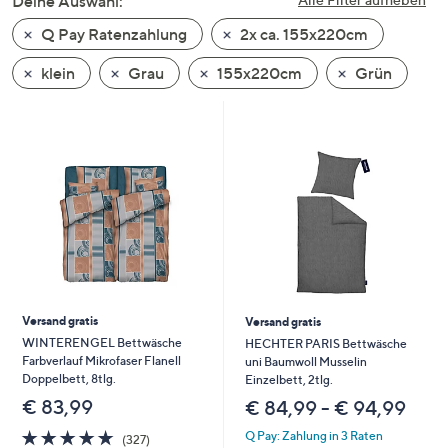
Deine Auswahl:
unten
Q Pay Ratenzahlung
2x ca. 155x220cm
oder
wischen
klein
Grau
155x220cm
Grün
Sie
auf
Touch-
Geräten
nach
links
bzw.
rechts,
um
diese
Versand gratis
Versand gratis
anzuzeigen.
WINTERENGEL Bettwäsche
HECHTER PARIS Bettwäsche
Farbverlauf Mikrofaser Flanell
uni Baumwoll Musselin
Doppelbett, 8tlg.
Einzelbett, 2tlg.
€ 83,99
€ 84,99 - € 94,99
4.7
327
Q Pay: Zahlung in 3 Raten
(327)