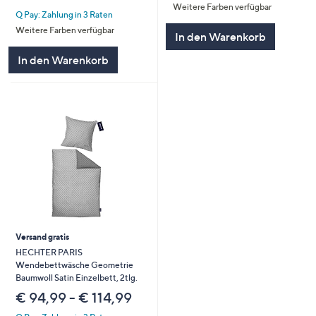
von
Bewertungen
Weitere Farben verfügbar
Q Pay: Zahlung in 3 Raten
5
Weitere Farben verfügbar
In den Warenkorb
In den Warenkorb
Versand gratis
HECHTER PARIS
Wendebettwäsche Geometrie
Baumwoll Satin Einzelbett, 2tlg.
€ 94,99 - € 114,99