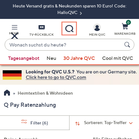
Heute Versand gratis & Neukunden sparen 10 Euro! Code:
Zum
Hauptinhalt
HalloQVC
springen
0
MENÜ
WARENKORB
TV-RÜCKBLICK
MEIN QVC
Wonach
suchst
Wenn
du
Tagesangebot
Neu
30 Jahre QVC
Cool mit QVC
Vorschläge
heute?
verfügbar
sind,
verwenden
Sie
Heimtextilien & Wohnideen
die
Q Pay Ratenzahlung
Pfeiltasten
nach
oben
Sortieren:
Top-Treffer
Filter
(6)
und
nach
Alle Filter aufheben