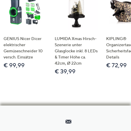
GENIUS Nicer Dicer
LUMIDA Xmas Hirsch-
KIPLING®
elektrischer
Szenerie unter
Organizertas
Gemüseschneider 10
Glasglocke inkl. 8 LEDs
Sicherheitsf
versch. Einsätze
& Timer Höhe ca.
Details
42cm, Ø 22cm
€ 99,99
€ 72,99
€ 39,99
Hilfeseiten,
Service
und