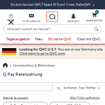
Du bist neu bei QVC? Spare 10 Euro! Code: HalloQVC
Zum
Hauptinhalt
springen
0
MENÜ
WARENKORB
TV-RÜCKBLICK
MEIN QVC
Wonach
suchst
Wenn
du
Tagesangebot
Neu
30 Jahre QVC
Cool mit QVC
Vorschläge
heute?
verfügbar
sind,
verwenden
Sie
Heimtextilien & Wohnideen
die
Q Pay Ratenzahlung
Pfeiltasten
nach
oben
Sortieren:
Top-Treffer
und
Deine Auswahl:
nach
Alle Filter aufheben
unten