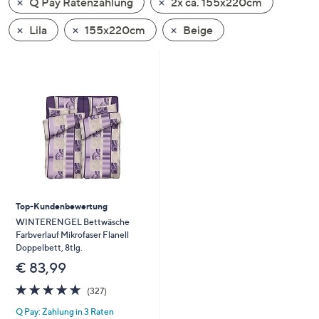
Q Pay Ratenzahlung
2x ca. 155x220cm
oder
wischen
Lila
155x220cm
Beige
Sie
auf
Touch-
Geräten
nach
links
bzw.
rechts,
um
diese
Top-Kundenbewertung
anzuzeigen.
WINTERENGEL Bettwäsche
Farbverlauf Mikrofaser Flanell
Doppelbett, 8tlg.
€ 83,99
4.7
327
(327)
von
Bewertungen
Q Pay: Zahlung in 3 Raten
5