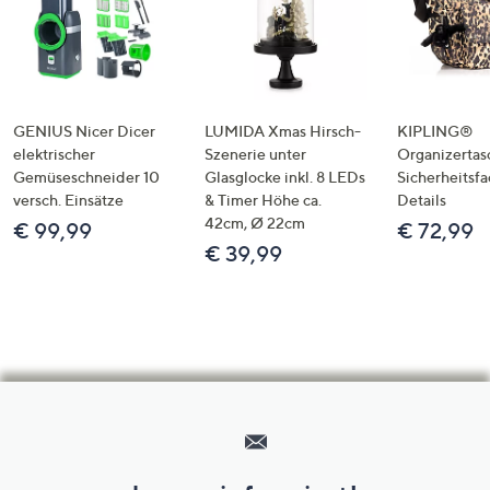
GENIUS Nicer Dicer
LUMIDA Xmas Hirsch-
KIPLING®
elektrischer
Szenerie unter
Organizertas
Gemüseschneider 10
Glasglocke inkl. 8 LEDs
Sicherheitsf
versch. Einsätze
& Timer Höhe ca.
Details
42cm, Ø 22cm
€ 99,99
€ 72,99
€ 39,99
Hilfeseiten,
Service
und