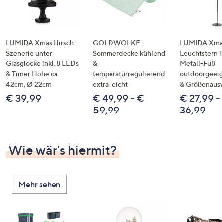
LUMIDA Xmas Hirsch-
GOLDWOLKE
LUMIDA Xmas
Szenerie unter
Sommerdecke kühlend
Leuchtstern i
Glasglocke inkl. 8 LEDs
&
Metall-Fuß
& Timer Höhe ca.
temperaturregulierend
outdoorgeeig
42cm, Ø 22cm
extra leicht
& Größenaus
€ 39,99
€ 49,99 - €
€ 27,99 -
59,99
36,99
Wie wär's hiermit?
Mehr sehen