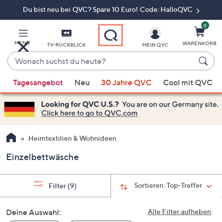
Du bist neu bei QVC? Spare 10 Euro! Code: HalloQVC
Zum
Hauptinhalt
springen
0
MENÜ
WARENKORB
TV-RÜCKBLICK
MEIN QVC
Wonach
suchst
Wenn
du
Tagesangebot
Neu
30 Jahre QVC
Cool mit QVC
Vorschläge
heute?
verfügbar
sind,
verwenden
Sie
Heimtextilien & Wohnideen
die
Einzelbettwäsche
Pfeiltasten
nach
oben
Sortieren:
Top-Treffer
Filter
(9)
und
nach
Deine Auswahl:
Alle Filter aufheben
unten