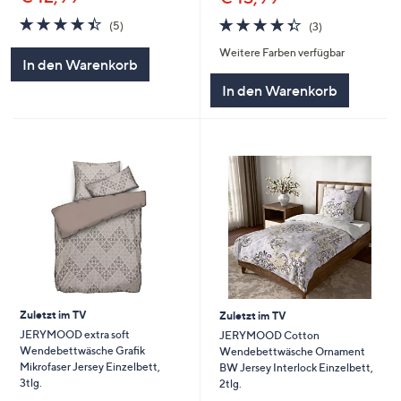
4.4
5
4.3
3
(5)
(3)
von
Bewertungen
von
Bewertungen
Weitere Farben verfügbar
5
5
In den Warenkorb
In den Warenkorb
Zuletzt im TV
Zuletzt im TV
JERYMOOD extra soft
JERYMOOD Cotton
Wendebettwäsche Grafik
Wendebettwäsche Ornament
Mikrofaser Jersey Einzelbett,
BW Jersey Interlock Einzelbett,
3tlg.
2tlg.