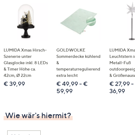
LUMIDA Xmas Hirsch-
GOLDWOLKE
LUMIDA Xmas
Szenerie unter
Sommerdecke kühlend
Leuchtstern i
Glasglocke inkl. 8 LEDs
&
Metall-Fuß
& Timer Höhe ca.
temperaturregulierend
outdoorgeeig
42cm, Ø 22cm
extra leicht
& Größenaus
€ 39,99
€ 49,99 - €
€ 27,99 -
59,99
36,99
Wie wär's hiermit?