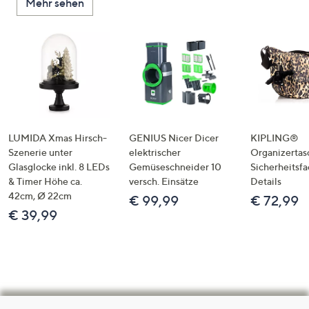
Mehr sehen
LUMIDA Xmas Hirsch-
GENIUS Nicer Dicer
KIPLING®
Szenerie unter
elektrischer
Organizertas
Glasglocke inkl. 8 LEDs
Gemüseschneider 10
Sicherheitsf
& Timer Höhe ca.
versch. Einsätze
Details
42cm, Ø 22cm
€ 99,99
€ 72,99
€ 39,99
Hilfeseiten,