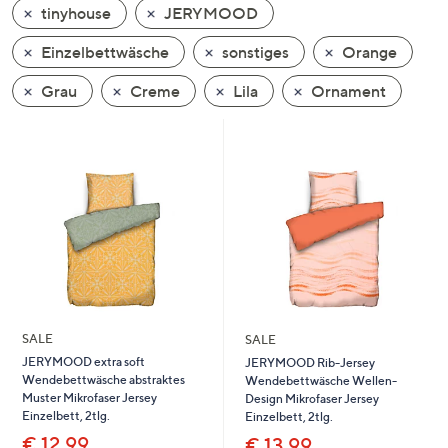
tinyhouse
JERYMOOD
oder
wischen
Einzelbettwäsche
sonstiges
Orange
Sie
auf
Grau
Creme
Lila
Ornament
Touch-
Geräten
nach
links
bzw.
rechts,
um
diese
anzuzeigen.
SALE
SALE
JERYMOOD extra soft
JERYMOOD Rib-Jersey
Wendebettwäsche abstraktes
Wendebettwäsche Wellen-
Muster Mikrofaser Jersey
Design Mikrofaser Jersey
Einzelbett, 2tlg.
Einzelbett, 2tlg.
€ 12,99
€ 13,99