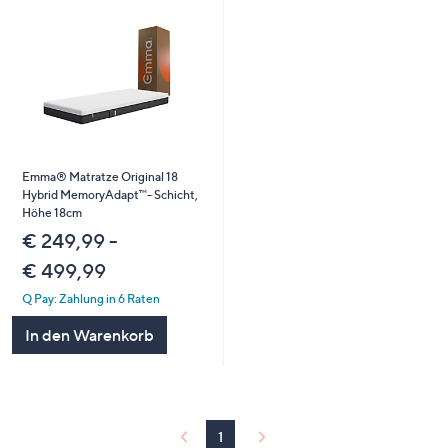
Emma® Matratze Original 18
Hybrid MemoryAdapt™- Schicht,
Höhe 18cm
€ 249,99 -
€ 499,99
Q Pay: Zahlung in 6 Raten
In den Warenkorb
1