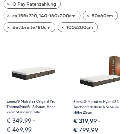
Q Pay Ratenzahlung
oder
wischen
ca.155x220, 140-160x200cm
50x60cm
Sie
auf
Bettbreite 180cm
100x200cm
Touch-
Geräten
nach
links
bzw.
rechts,
um
diese
anzuzeigen.
Emma® Matratze Original Pro
Emma® Matratze Hybrid 25
ThermoSync®- Schaum, Höhe
Taschenfederkern & Schaum,
27cm Standardgröße
Höhe 25cm
€ 349,99 -
€ 319,99 -
€ 469,99
€ 799,99