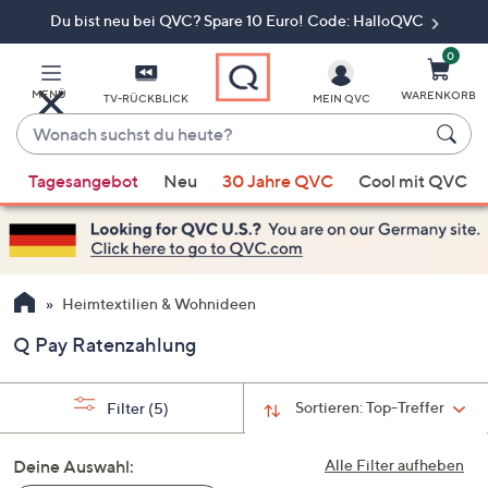
Du bist neu bei QVC? Spare 10 Euro! Code: HalloQVC
Zum
Hauptinhalt
springen
0
MENÜ
WARENKORB
TV-RÜCKBLICK
MEIN QVC
Wonach
suchst
Wenn
du
Tagesangebot
Neu
30 Jahre QVC
Cool mit QVC
Vorschläge
heute?
verfügbar
sind,
verwenden
Sie
Heimtextilien & Wohnideen
die
Q Pay Ratenzahlung
Pfeiltasten
nach
oben
Sortieren:
Top-Treffer
Filter
(5)
und
nach
Deine Auswahl:
Alle Filter aufheben
unten