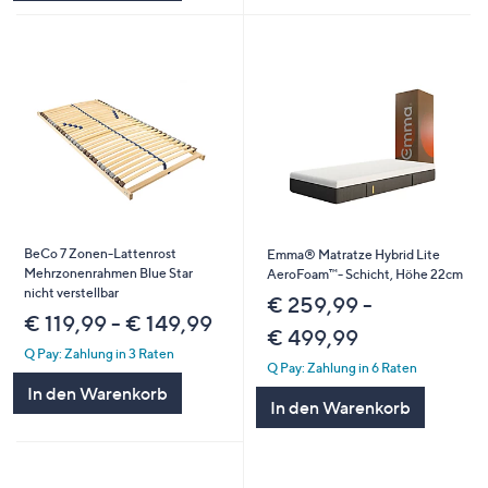
BeCo 7 Zonen-Lattenrost
Emma® Matratze Hybrid Lite
Mehrzonenrahmen Blue Star
AeroFoam™- Schicht, Höhe 22cm
nicht verstellbar
€ 259,99 -
€ 119,99 - € 149,99
€ 499,99
Q Pay: Zahlung in 3 Raten
Q Pay: Zahlung in 6 Raten
In den Warenkorb
In den Warenkorb