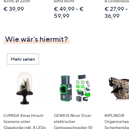
42cm, Ø 22cm
extra leicht
& Größenaus
€ 39,99
€ 49,99 - €
€ 27,99 -
59,99
36,99
Wie wär's hiermit?
Mehr sehen
LUMIDA Xmas Hirsch-
GENIUS Nicer Dicer
KIPLING®
Szenerie unter
elektrischer
Organizertas
Glasglocke inkl. 8 LEDs
Gemüseschneider 10
Sicherheitsf