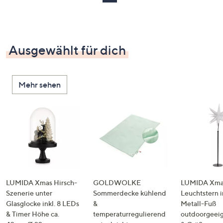
Ausgewählt für dich
Mehr sehen
LUMIDA Xmas Hirsch-
GOLDWOLKE
LUMIDA Xmas
Szenerie unter
Sommerdecke kühlend
Leuchtstern i
Glasglocke inkl. 8 LEDs
&
Metall-Fuß
& Timer Höhe ca.
temperaturregulierend
outdoorgeeig