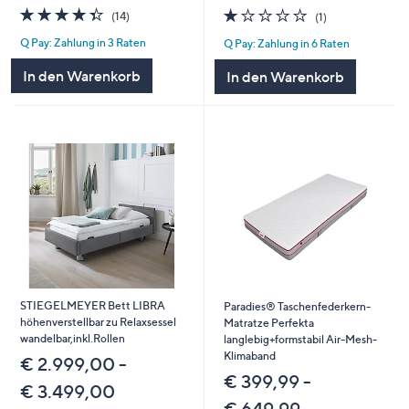
4.4
14
1.0
1
(14)
(1)
von
Bewertungen
von
Bewertungen
Q Pay: Zahlung in 3 Raten
Q Pay: Zahlung in 6 Raten
5
5
In den Warenkorb
In den Warenkorb
STIEGELMEYER Bett LIBRA
Paradies® Taschenfederkern-
höhenverstellbar zu Relaxsessel
Matratze Perfekta
wandelbar,inkl.Rollen
langlebig+formstabil Air-Mesh-
Klimaband
€ 2.999,00 -
€ 399,99 -
€ 3.499,00