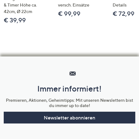
& Timer Höhe ca.
versch. Einsätze
Details
42cm, Ø 22cm
€ 99,99
€ 72,99
€ 39,99
Hilfeseiten,
Service
und
Immer informiert!
Unternehmensinformationen
Premieren, Aktionen, Geheimtipps: Mit unseren Newslettern bist
du immer up to date!
Newsletter abonnieren