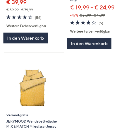
€ 39,99
€ 19,99 - € 24,99
€ 59,99 - € 79,99
--47%
€ 37,99 - € 47,99
4.1
56
(56)
von
Bewertungen
4.0
5
(5)
Weitere Farben verfügbar
5
von
Bewertungen
Weitere Farben verfügbar
5
In den Warenkorb
In den Warenkorb
Versand gratis
JERYMOOD Wendebettwäsche
MIX & MATCH Mikrofaser Jersey