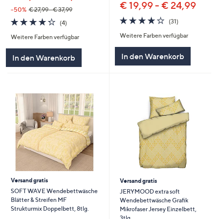
€ 19,99 - € 24,99
--50%
€ 27,99 - € 37,99
4.2
31
4.2
4
(31)
(4)
von
Bewertungen
von
Bewertungen
Weitere Farben verfügbar
5
Weitere Farben verfügbar
5
In den Warenkorb
In den Warenkorb
Versand gratis
Versand gratis
SOFT WAVE Wendebettwäsche
JERYMOOD extra soft
Blätter & Streifen MF
Wendebettwäsche Grafik
Strukturmix Doppelbett, 8tlg.
Mikrofaser Jersey Einzelbett,
3tlg.