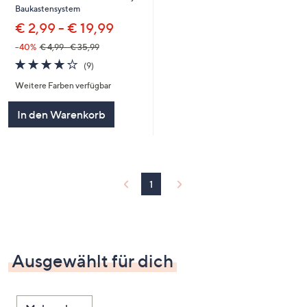
Baukastensystem
€ 2,99 - € 19,99
--40%
€ 4,99 - € 35,99
4.0
9
(9)
von
Bewertungen
Weitere Farben verfügbar
5
In den Warenkorb
1
Ausgewählt für dich