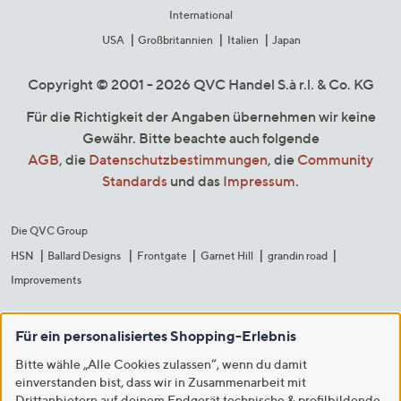
International
USA
Großbritannien
Italien
Japan
Copyright © 2001 - 2026 QVC Handel S.à r.l. & Co. KG
Für die Richtigkeit der Angaben übernehmen wir keine
Gewähr. Bitte beachte auch folgende
AGB
, die
Datenschutzbestimmungen
, die
Community
Standards
und das
Impressum
.
Die QVC Group
HSN
Ballard Designs
Frontgate
Garnet Hill
grandin road
Improvements
Für ein personalisiertes Shopping-Erlebnis
Bitte wähle „Alle Cookies zulassen“, wenn du damit
einverstanden bist, dass wir in Zusammenarbeit mit
Drittanbietern auf deinem Endgerät technische & profilbildende