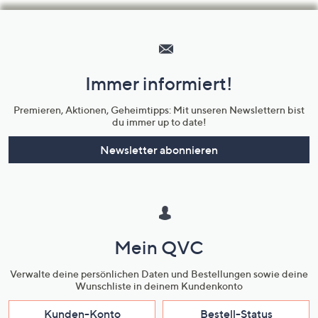
Hilfeseiten,
Service
und
Immer informiert!
Unternehmensinformationen
Premieren, Aktionen, Geheimtipps: Mit unseren Newslettern bist
du immer up to date!
Newsletter abonnieren
Mein QVC
Verwalte deine persönlichen Daten und Bestellungen sowie deine
Wunschliste in deinem Kundenkonto
Kunden-Konto
Bestell-Status