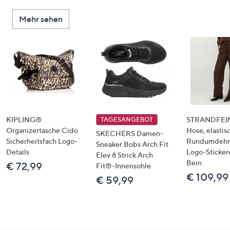
Mehr sehen
KIPLING®
STRANDFEIN
TAGESANGEBOT
Organizertasche Cido
Hose, elastis
SKECHERS Damen-
Sicherheitsfach Logo-
Rundumdeh
Sneaker Bobs Arch Fit
Details
Logo-Sticker
Elev 8 Strick Arch
Bein
€ 72,99
Fit®-Innensohle
€ 109,99
€ 59,99