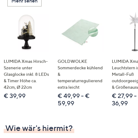
Mehr sehen
LUMIDA Xmas Hirsch-
GOLDWOLKE
LUMIDA Xmas
Szenerie unter
Sommerdecke kühlend
Leuchtstern i
Glasglocke inkl. 8 LEDs
&
Metall-Fuß
& Timer Höhe ca.
temperaturregulierend
outdoorgeeig
42cm, Ø 22cm
extra leicht
& Größenaus
€ 39,99
€ 49,99 - €
€ 27,99 -
59,99
36,99
Wie wär's hiermit?