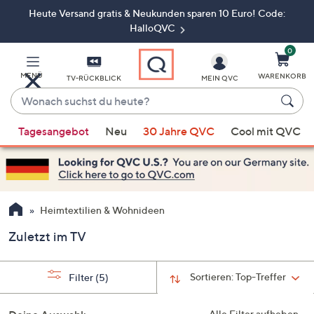
Heute Versand gratis & Neukunden sparen 10 Euro! Code:
Zum
Hauptinhalt
HalloQVC
springen
0
MENÜ
WARENKORB
TV-RÜCKBLICK
MEIN QVC
Wonach
suchst
Wenn
du
Tagesangebot
Neu
30 Jahre QVC
Cool mit QVC
Vorschläge
heute?
verfügbar
sind,
verwenden
Sie
Heimtextilien & Wohnideen
die
Zuletzt im TV
Pfeiltasten
nach
oben
Sortieren:
Top-Treffer
Filter
(5)
und
nach
Alle Filter aufheben