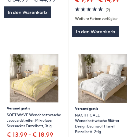
5.0
2
(2)
In den Warenkorb
von
Bewertungen
Weitere Farben verfügbar
5
In den Warenkorb
Versand gratis
Versand gratis
SOFT WAVE Wendebettwäsche
NACHTIGALL
Jacquardstreifen Mikrofaser
Wendebettwäsche Blätter-
Seersucker Einzelbett, 3tlg.
Design Baumwoll Flanell
Einzelbett, 2tlg.
€ 13,99 - € 18,99