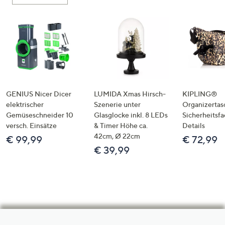
GENIUS Nicer Dicer
LUMIDA Xmas Hirsch-
KIPLING®
elektrischer
Szenerie unter
Organizertas
Gemüseschneider 10
Glasglocke inkl. 8 LEDs
Sicherheitsf
versch. Einsätze
& Timer Höhe ca.
Details
42cm, Ø 22cm
€ 99,99
€ 72,99
€ 39,99
Hilfeseiten,