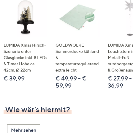
LUMIDA Xmas Hirsch-
GOLDWOLKE
LUMIDA Xmas
Szenerie unter
Sommerdecke kühlend
Leuchtstern i
Glasglocke inkl. 8 LEDs
&
Metall-Fuß
& Timer Höhe ca.
temperaturregulierend
outdoorgeeig
42cm, Ø 22cm
extra leicht
& Größenaus
€ 39,99
€ 49,99 - €
€ 27,99 -
59,99
36,99
Wie wär's hiermit?
Mehr sehen