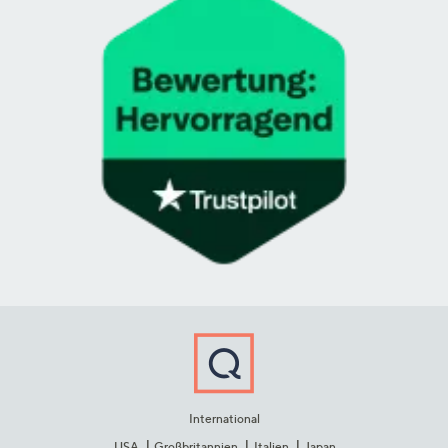
International
USA
Großbritannien
Italien
Japan