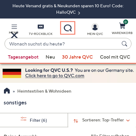
Heute Versand gratis & Neukunden sparen 10 Euro! Code:
Zum
Hauptinhalt
HalloQVC
springen
0
MENÜ
WARENKORB
TV-RÜCKBLICK
MEIN QVC
Wonach
suchst
Wenn
du
Tagesangebot
Neu
30 Jahre QVC
Cool mit QVC
Vorschläge
heute?
verfügbar
sind,
verwenden
Sie
Heimtextilien & Wohnideen
die
sonstiges
Pfeiltasten
nach
oben
Sortieren:
Top-Treffer
Filter
(6)
und
nach
Alle Filter aufheben