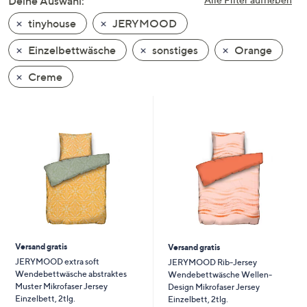
Deine Auswahl:
unten
tinyhouse
JERYMOOD
oder
wischen
Einzelbettwäsche
sonstiges
Orange
Sie
auf
Creme
Touch-
Geräten
nach
links
bzw.
rechts,
um
diese
anzuzeigen.
Versand gratis
Versand gratis
JERYMOOD extra soft
JERYMOOD Rib-Jersey
Wendebettwäsche abstraktes
Wendebettwäsche Wellen-
Muster Mikrofaser Jersey
Design Mikrofaser Jersey
Einzelbett, 2tlg.
Einzelbett, 2tlg.