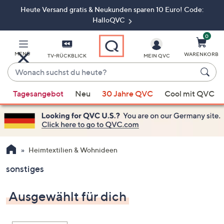
Heute Versand gratis & Neukunden sparen 10 Euro! Code:
Zum
Hauptinhalt
HalloQVC
springen
0
MENÜ
WARENKORB
TV-RÜCKBLICK
MEIN QVC
Wonach
suchst
Wenn
du
Tagesangebot
Neu
30 Jahre QVC
Cool mit QVC
Vorschläge
heute?
verfügbar
sind,
verwenden
Sie
Heimtextilien & Wohnideen
die
sonstiges
Pfeiltasten
nach
Ausgewählt für dich
oben
und
nach