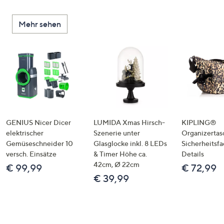
Mehr sehen
GENIUS Nicer Dicer
LUMIDA Xmas Hirsch-
KIPLING®
elektrischer
Szenerie unter
Organizertas
Gemüseschneider 10
Glasglocke inkl. 8 LEDs
Sicherheitsf
versch. Einsätze
& Timer Höhe ca.
Details
42cm, Ø 22cm
€ 99,99
€ 72,99
€ 39,99