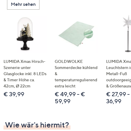
Mehr sehen
unten
oder
wischen
Sie
auf
Touch-
Geräten
nach
links
LUMIDA Xmas Hirsch-
GOLDWOLKE
LUMIDA Xmas
bzw.
Szenerie unter
Sommerdecke kühlend
Leuchtstern i
Glasglocke inkl. 8 LEDs
&
Metall-Fuß
rechts,
& Timer Höhe ca.
temperaturregulierend
outdoorgeeig
um
42cm, Ø 22cm
extra leicht
& Größenaus
diese
€ 39,99
€ 49,99 - €
€ 27,99 -
anzuzeigen.
59,99
36,99
Wie wär's hiermit?