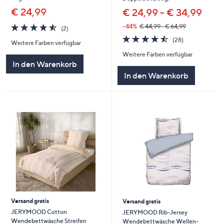
€ 24,99
€ 24,99 - € 34,99
4.5
2
--44%
€ 44,99 - € 64,99
(2)
von
Bewertungen
4.5
28
(28)
Weitere Farben verfügbar
5
von
Bewertungen
Weitere Farben verfügbar
5
In den Warenkorb
In den Warenkorb
Versand gratis
Versand gratis
JERYMOOD Cotton
JERYMOOD Rib-Jersey
Wendebettwäsche Streifen
Wendebettwäsche Wellen-