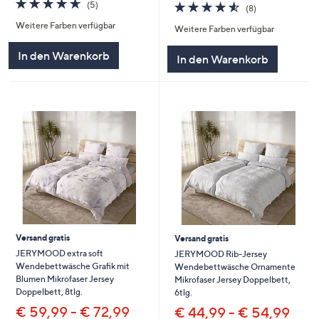
4.6
5
4.5
8
(5)
(8)
von
Bewertungen
von
Bewertungen
Weitere Farben verfügbar
5
Weitere Farben verfügbar
5
In den Warenkorb
In den Warenkorb
Versand gratis
Versand gratis
JERYMOOD extra soft
JERYMOOD Rib-Jersey
Wendebettwäsche Grafik mit
Wendebettwäsche Ornamente
Blumen Mikrofaser Jersey
Mikrofaser Jersey Doppelbett,
Doppelbett, 8tlg.
6tlg.
€ 59,99 - € 72,99
€ 44,99 - € 54,99