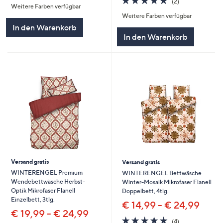
(2)
Weitere Farben verfügbar
5
von
Bewertungen
Weitere Farben verfügbar
5
In den Warenkorb
In den Warenkorb
Versand gratis
Versand gratis
WINTERENGEL Premium
WINTERENGEL Bettwäsche
Wendebettwäsche Herbst-
Winter-Mosaik Mikrofaser Flanell
Optik Mikrofaser Flanell
Doppelbett, 4tlg.
Einzelbett, 3tlg.
€ 14,99 - € 24,99
€ 19,99 - € 24,99
5.0
4
(4)