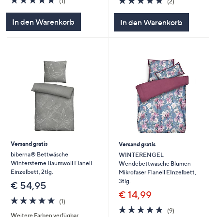
(1)
(2)
von
Bewertungen
von
Bewertungen
5
5
In den Warenkorb
In den Warenkorb
Versand gratis
Versand gratis
biberna® Bettwäsche
WINTERENGEL
Wintersterne Baumwoll Flanell
Wendebettwäsche Blumen
Einzelbett, 2tlg.
Mikrofaser Flanell EInzelbett,
3tlg.
€ 54,95
€ 14,99
5.0
1
(1)
von
Bewertungen
4.9
9
(9)
Weitere Farben verfügbar
5
von
Bewertungen