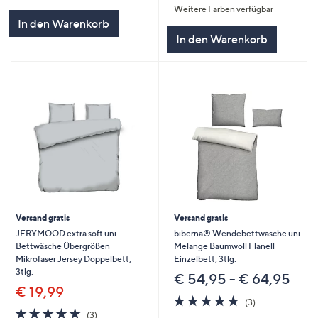
Weitere Farben verfügbar
5
In den Warenkorb
In den Warenkorb
Versand gratis
Versand gratis
JERYMOOD extra soft uni
biberna® Wendebettwäsche uni
Bettwäsche Übergrößen
Melange Baumwoll Flanell
Mikrofaser Jersey Doppelbett,
Einzelbett, 3tlg.
3tlg.
€ 54,95 - € 64,95
€ 19,99
4.7
3
(3)
4.7
3
von
Bewertungen
(3)