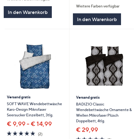
von
Bewertungen
Weitere Farben verfügbar
5
In den Warenkorb
In den Warenkorb
Versand gratis
Versand gratis
SOFT WAVE Wendebettwäsche
BADIZIO Classic
Karo-Design Mikrofaser
Wendebettwäsche Ornamente &
Seersucker Einzelbett, 3tlg.
Wellen Mikrofaser Plüsch
Doppelbett, 4tlg.
€ 9,99 - € 14,99
€ 29,99
5.0
2
(2)
von
Bewertungen
5.0
2