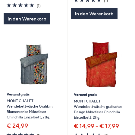
(1)
5.0
1
von
Bewertungen
(1)
von
Bewertungen
5
In den Warenkorb
5
In den Warenkorb
Versand gratis
Versand gratis
MONT CHALET
MONT CHALET
Wendebettwäsche Grafik m.
Wendebettwäsche grafisches
Blumenranke Mikrofaser
Design Mikrofaser Chinchilla
Chinchilla Einzelbett, 2tlg.
Einzelbett, 2tlg.
€ 24,99
€ 14,99 - € 17,99
5.0
1
5.0
2