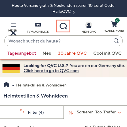
Heute Versand gratis & Neukunden sparen 10 Euro! Code:
Zum
Hauptinhalt
HalloQVC
springen
0
MENÜ
WARENKORB
TV-RÜCKBLICK
MEIN QVC
Wonach
suchst
Wenn
du
Tagesangebot
Neu
30 Jahre QVC
Cool mit QVC
Vorschläge
heute?
verfügbar
sind,
verwenden
Sie
Heimtextilien & Wohnideen
die
Heimtextilien & Wohnideen
Pfeiltasten
nach
oben
Sortieren:
Top-Treffer
Filter
(4)
und
nach
Alle Filter aufheben