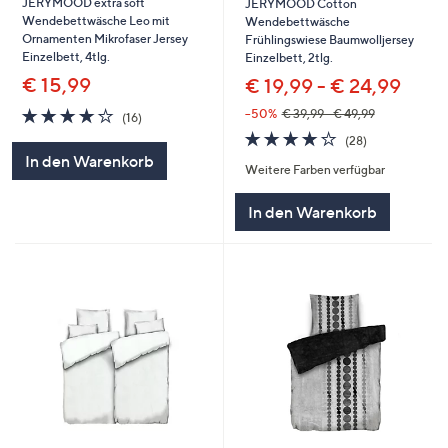
JERYMOOD extra soft
JERYMOOD Cotton
Wendebettwäsche Leo mit
Wendebettwäsche
Ornamenten Mikrofaser Jersey
Frühlingswiese Baumwolljersey
Einzelbett, 4tlg.
Einzelbett, 2tlg.
€ 15,99
€ 19,99 - € 24,99
4.2
16
--50%
€ 39,99 - € 49,99
(16)
von
Bewertungen
4.2
28
(28)
5
von
Bewertungen
In den Warenkorb
Weitere Farben verfügbar
5
In den Warenkorb