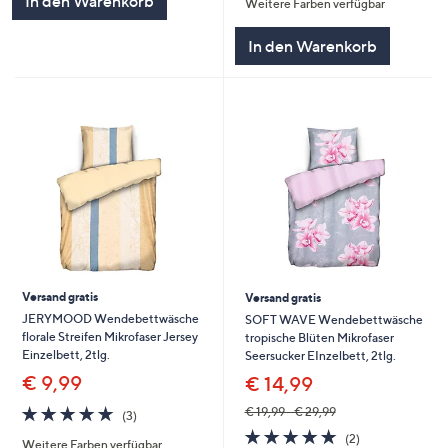
In den Warenkorb
Weitere Farben verfügbar
5
In den Warenkorb
Versand gratis
Versand gratis
JERYMOOD Wendebettwäsche
SOFT WAVE Wendebettwäsche
florale Streifen Mikrofaser Jersey
tropische Blüten Mikrofaser
Einzelbett, 2tlg.
Seersucker EInzelbett, 2tlg.
€ 9,99
€ 14,99
5.0
3
€ 19,99 - € 29,99
(3)
von
Bewertungen
5.0
2
(2)
Weitere Farben verfügbar
5