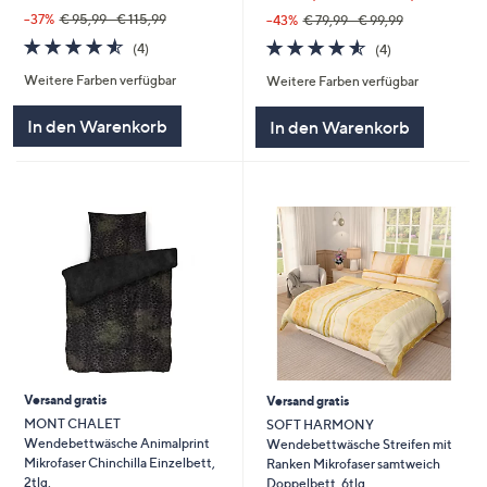
--37%
€ 95,99 - € 115,99
--43%
€ 79,99 - € 99,99
4.5
4
4.5
4
(4)
(4)
von
Bewertungen
von
Bewertungen
Weitere Farben verfügbar
Weitere Farben verfügbar
5
5
In den Warenkorb
In den Warenkorb
Versand gratis
Versand gratis
MONT CHALET
SOFT HARMONY
Wendebettwäsche Animalprint
Wendebettwäsche Streifen mit
Mikrofaser Chinchilla Einzelbett,
Ranken Mikrofaser samtweich
2tlg.
Doppelbett, 6tlg.