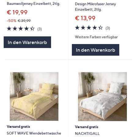
Baumwolljersey Einzelbett, 2tlg.
Design Mikrofaser Jersey
Einzelbett, 2tlg.
€ 19,99
€ 13,99
-50%
€ 39,99
4.3
3
4.3
3
(3)
(3)
von
Bewertungen
von
Bewertungen
Weitere Farben verfügbar
5
5
In den Warenkorb
In den Warenkorb
Versand gratis
Versand gratis
SOFT WAVE Wendebettwäsche
NACHTIGALL