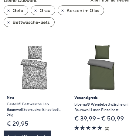
Deine Auswahl:
unten
Gelb
Grau
Kerzen im Glas
oder
wischen
Bettwäsche-Sets
Sie
auf
Touch-
Geräten
nach
links
bzw.
rechts,
um
diese
Neu
Versand gratis
anzuzeigen.
Castell® Bettwäsche Leo
biberna® Wendebettwäsche uni
Baumwoll Seersucker Einzelbett,
Baumwoll Linon Einzelbett
2tlg.
€ 39,99 - € 50,99
€ 29,95
5.0
2
(2)
von
Bewertungen