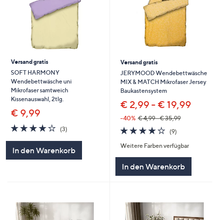
Versand gratis
Versand gratis
SOFT HARMONY
JERYMOOD Wendebettwäsche
Wendebettwäsche uni
MIX & MATCH Mikrofaser Jersey
Mikrofaser samtweich
Baukastensystem
Kissenauswahl, 2tlg.
€ 2,99 - € 19,99
€ 9,99
--40%
€ 4,99 - € 35,99
4.0
3
4.0
9
(3)
(9)
von
Bewertungen
von
Bewertungen
5
Weitere Farben verfügbar
5
In den Warenkorb
In den Warenkorb