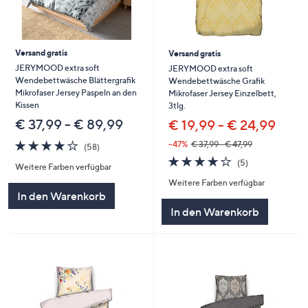
Versand gratis
Versand gratis
JERYMOOD extra soft
JERYMOOD extra soft
Wendebettwäsche Blättergrafik
Wendebettwäsche Grafik
Mikrofaser Jersey Paspeln an den
Mikrofaser Jersey Einzelbett,
Kissen
3tlg.
€ 37,99 - € 89,99
€ 19,99 - € 24,99
4.1
58
--47%
€ 37,99 - € 47,99
(58)
von
Bewertungen
4.0
5
(5)
Weitere Farben verfügbar
5
von
Bewertungen
Weitere Farben verfügbar
5
In den Warenkorb
In den Warenkorb