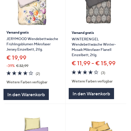
Versand gratis
Versand gratis
JERYMOOD Wendebettwäsche
WINTERENGEL
Frühlingsblumen Mikrofaser
Wendebettwäsche Winter-
Jersey Einzelbett, 2tlg.
Mosaik Mikrofaser Flanell
Einzelbett, 2tlg.
€ 19,99
€ 11,99 - € 15,99
-39%
€ 32,99
4.0
3
4.0
2
(3)
(2)
von
Bewertungen
von
Bewertungen
Weitere Farben verfügbar
5
Weitere Farben verfügbar
5
In den Warenkorb
In den Warenkorb