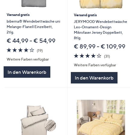
Versand gratis
Versand gratis
biberna® Wendebettwäsche uni
JERYMOOD Wendebettwäsche
Melange-Flanell Einzelbett,
Leo-Ornament-Design
2tlg.
Mikrofaser Jersey Doppelbett,
8tlg.
€ 44,99 - € 54,99
€ 89,99 - € 109,99
4.2
19
(19)
von
Bewertungen
4.2
31
(31)
Weitere Farben verfügbar
5
von
Bewertungen
Weitere Farben verfügbar
5
In den Warenkorb
In den Warenkorb