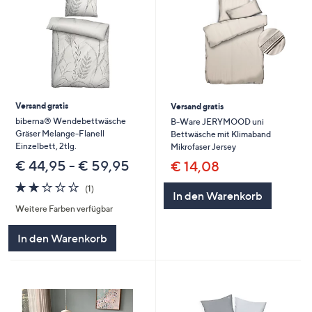
Versand gratis
Versand gratis
biberna® Wendebettwäsche
B-Ware JERYMOOD uni
Gräser Melange-Flanell
Bettwäsche mit Klimaband
Einzelbett, 2tlg.
Mikrofaser Jersey
€ 44,95 - € 59,95
€ 14,08
2.0
1
(1)
In den Warenkorb
von
Bewertungen
Weitere Farben verfügbar
5
In den Warenkorb