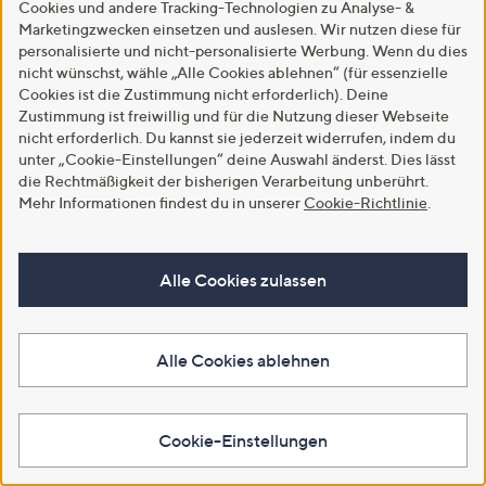
Cookies und andere Tracking-Technologien zu Analyse- &
Wendebettwäsche Geometrie
Quadrate Baumwoll Satin
Marketingzwecken einsetzen und auslesen. Wir nutzen diese für
Baumwoll Satin Einzelbett, 2tlg.
Einzelbett, 2tlg.
personalisierte und nicht-personalisierte Werbung. Wenn du dies
€ 94,99 - € 114,99
€ 94,99 - € 114,99
nicht wünschst, wähle „Alle Cookies ablehnen“ (für essenzielle
Cookies ist die Zustimmung nicht erforderlich). Deine
Q Pay: Zahlung in 3 Raten
Weitere Farben verfügbar
Zustimmung ist freiwillig und für die Nutzung dieser Webseite
Weitere Farben verfügbar
nicht erforderlich. Du kannst sie jederzeit widerrufen, indem du
In den Warenkorb
unter „Cookie-Einstellungen“ deine Auswahl änderst. Dies lässt
In den Warenkorb
die Rechtmäßigkeit der bisherigen Verarbeitung unberührt.
Mehr Informationen findest du in unserer
Cookie-Richtlinie
.
Alle Cookies zulassen
Alle Cookies ablehnen
Cookie-Einstellungen
Versand gratis
Versand gratis
HECHTER PARIS Bettwäsche
DANIEL HECHTER Bettwäsche
Querstreifen Baumwoll Renforcé
Geometrie Baumwoll Renforcé