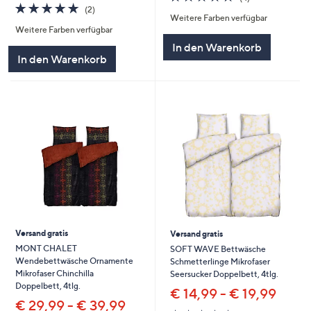
5.0
2
von
Bewertungen
(2)
Weitere Farben verfügbar
von
Bewertungen
5
Weitere Farben verfügbar
5
In den Warenkorb
In den Warenkorb
Versand gratis
Versand gratis
MONT CHALET
SOFT WAVE Bettwäsche
Wendebettwäsche Ornamente
Schmetterlinge Mikrofaser
Mikrofaser Chinchilla
Seersucker Doppelbett, 4tlg.
Doppelbett, 4tlg.
€ 14,99 - € 19,99
€ 29,99 - € 39,99