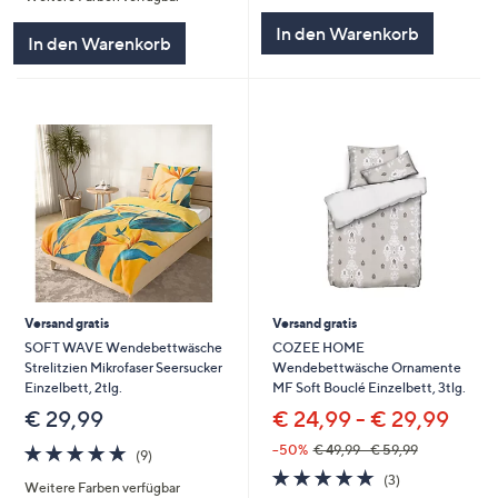
5
In den Warenkorb
In den Warenkorb
Versand gratis
Versand gratis
SOFT WAVE Wendebettwäsche
COZEE HOME
Strelitzien Mikrofaser Seersucker
Wendebettwäsche Ornamente
Einzelbett, 2tlg.
MF Soft Bouclé Einzelbett, 3tlg.
€ 29,99
€ 24,99 - € 29,99
4.7
9
--50%
€ 49,99 - € 59,99
(9)
von
Bewertungen
4.7
3
(3)
Weitere Farben verfügbar
5
von
Bewertungen