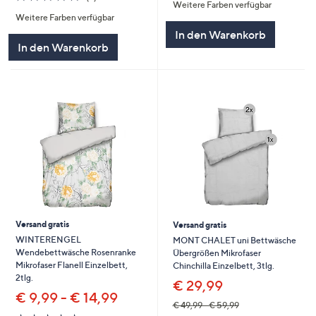
Weitere Farben verfügbar
von
Bewertungen
5
Weitere Farben verfügbar
5
In den Warenkorb
In den Warenkorb
Versand gratis
Versand gratis
WINTERENGEL
MONT CHALET uni Bettwäsche
Wendebettwäsche Rosenranke
Übergrößen Mikrofaser
Mikrofaser Flanell Einzelbett,
Chinchilla Einzelbett, 3tlg.
2tlg.
€ 29,99
€ 9,99 - € 14,99
€ 49,99 - € 59,99