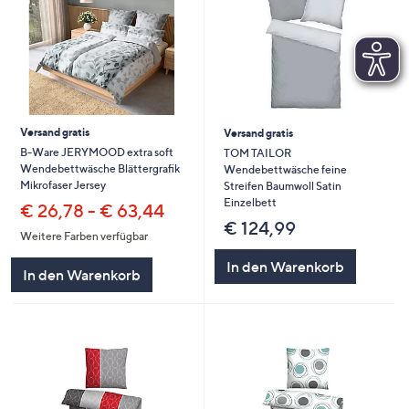
Versand gratis
Versand gratis
B-Ware JERYMOOD extra soft
TOM TAILOR
Wendebettwäsche Blättergrafik
Wendebettwäsche feine
Mikrofaser Jersey
Streifen Baumwoll Satin
Einzelbett
€ 26,78 - € 63,44
€ 124,99
Weitere Farben verfügbar
In den Warenkorb
In den Warenkorb