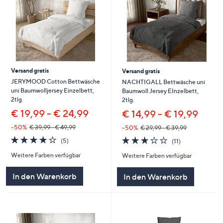
Versand gratis
Versand gratis
JERYMOOD Cotton Bettwäsche
NACHTIGALL Bettwäsche uni
uni Baumwolljersey Einzelbett,
Baumwoll Jersey EInzelbett,
2tlg.
2tlg.
€ 19,99 - € 24,99
€ 14,99 - € 19,99
--50%
€ 39,99 - € 49,99
--50%
€ 29,99 - € 39,99
3.8
5
3.2
11
(5)
(11)
von
Bewertungen
von
Bewertungen
Weitere Farben verfügbar
Weitere Farben verfügbar
5
5
In den Warenkorb
In den Warenkorb