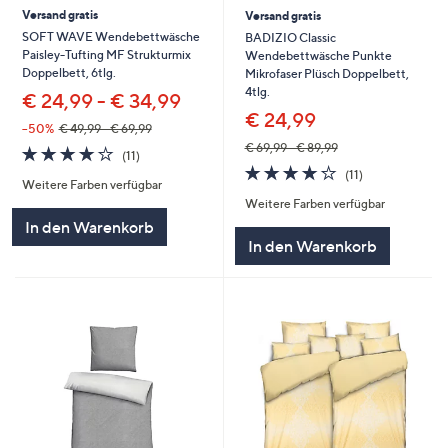
Versand gratis
Versand gratis
SOFT WAVE Wendebettwäsche
BADIZIO Classic
Paisley-Tufting MF Strukturmix
Wendebettwäsche Punkte
Doppelbett, 6tlg.
Mikrofaser Plüsch Doppelbett,
4tlg.
€ 24,99 - € 34,99
€ 24,99
--50%
€ 49,99 - € 69,99
€ 69,99 - € 89,99
4.2
11
(11)
von
Bewertungen
4.2
11
(11)
Weitere Farben verfügbar
5
von
Bewertungen
Weitere Farben verfügbar
5
In den Warenkorb
In den Warenkorb