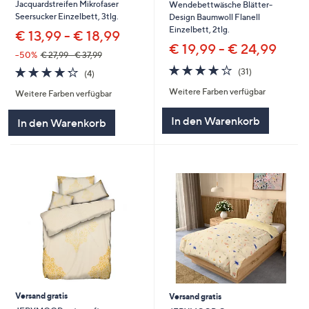
Jacquardstreifen Mikrofaser
Wendebettwäsche Blätter-
Seersucker Einzelbett, 3tlg.
Design Baumwoll Flanell
Einzelbett, 2tlg.
€ 13,99 - € 18,99
€ 19,99 - € 24,99
--50%
€ 27,99 - € 37,99
4.2
31
4.2
4
(31)
(4)
von
Bewertungen
von
Bewertungen
Weitere Farben verfügbar
5
Weitere Farben verfügbar
5
In den Warenkorb
In den Warenkorb
Versand gratis
Versand gratis