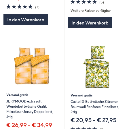
5.0
5
(5)
5.0
3
von
Bewertungen
(3)
Weitere Farben verfügbar
von
Bewertungen
5
5
In den Warenkorb
In den Warenkorb
Versand gratis
Versand gratis
JERYMOOD extra soft
Castell® Bettwäsche Zitronen
Wendebettwäsche Grafik
Baumwoll Renforcé Einzelbett,
Mikrofaser Jersey Doppelbett,
2tlg.
4tlg.
€ 20,95 - € 27,95
€ 26,99 - € 34,99
5.0
1