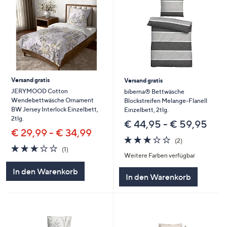
Versand gratis
Versand gratis
JERYMOOD Cotton
biberna® Bettwäsche
Wendebettwäsche Ornament
Blockstreifen Melange-Flanell
BW Jersey Interlock Einzelbett,
Einzelbett, 2tlg.
2tlg.
€ 44,95 - € 59,95
€ 29,99 - € 34,99
3.0
2
(2)
3.0
1
von
Bewertungen
(1)
Weitere Farben verfügbar
von
Bewertungen
5
5
In den Warenkorb
In den Warenkorb