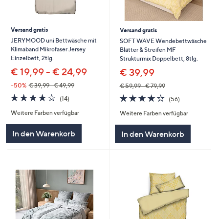
Versand gratis
Versand gratis
JERYMOOD uni Bettwäsche mit
SOFT WAVE Wendebettwäsche
Klimaband Mikrofaser Jersey
Blätter & Streifen MF
Einzelbett, 2tlg.
Strukturmix Doppelbett, 8tlg.
€ 19,99 - € 24,99
€ 39,99
--50%
€ 39,99 - € 49,99
€ 59,99 - € 79,99
4.1
14
4.1
56
(14)
(56)
von
Bewertungen
von
Bewertungen
Weitere Farben verfügbar
Weitere Farben verfügbar
5
5
In den Warenkorb
In den Warenkorb