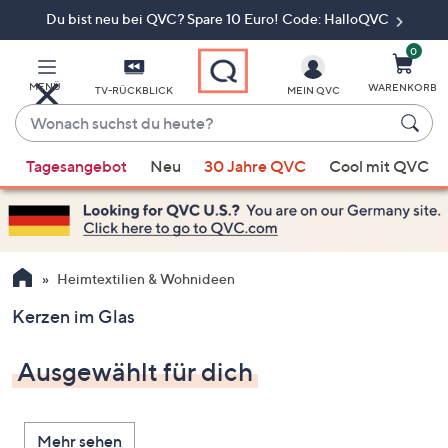
Du bist neu bei QVC? Spare 10 Euro! Code: HalloQVC
Zum
Hauptinhalt
springen
0
MENÜ
WARENKORB
TV-RÜCKBLICK
MEIN QVC
Wonach
suchst
Wenn
du
Tagesangebot
Neu
30 Jahre QVC
Cool mit QVC
Vorschläge
heute?
verfügbar
sind,
verwenden
Sie
Heimtextilien & Wohnideen
die
Kerzen im Glas
Pfeiltasten
nach
Ausgewählt für dich
oben
und
nach
Mehr sehen
unten