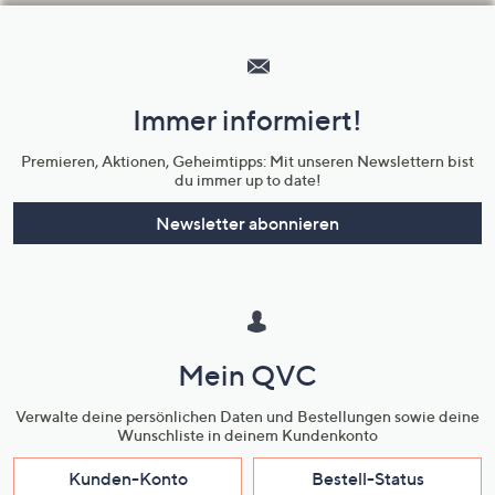
Hilfeseiten,
Service
und
Immer informiert!
Unternehmensinformationen
Premieren, Aktionen, Geheimtipps: Mit unseren Newslettern bist
du immer up to date!
Newsletter abonnieren
Mein QVC
Verwalte deine persönlichen Daten und Bestellungen sowie deine
Wunschliste in deinem Kundenkonto
Kunden-Konto
Bestell-Status