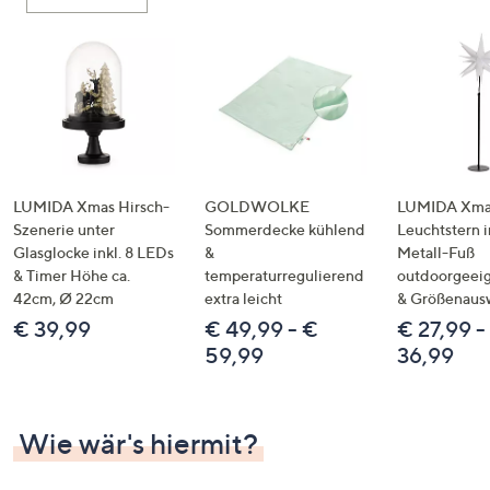
oder
wischen
Sie
auf
Touch-
Geräten
nach
links
LUMIDA Xmas Hirsch-
GOLDWOLKE
LUMIDA Xmas
bzw.
Szenerie unter
Sommerdecke kühlend
Leuchtstern i
Glasglocke inkl. 8 LEDs
&
Metall-Fuß
rechts,
& Timer Höhe ca.
temperaturregulierend
outdoorgeeig
um
42cm, Ø 22cm
extra leicht
& Größenaus
diese
€ 39,99
€ 49,99 - €
€ 27,99 -
anzuzeigen.
59,99
36,99
Wie wär's hiermit?