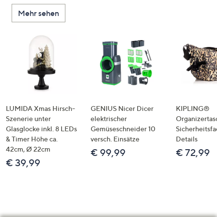
Mehr sehen
LUMIDA Xmas Hirsch-
GENIUS Nicer Dicer
KIPLING®
Szenerie unter
elektrischer
Organizertas
Glasglocke inkl. 8 LEDs
Gemüseschneider 10
Sicherheitsf
& Timer Höhe ca.
versch. Einsätze
Details
42cm, Ø 22cm
€ 99,99
€ 72,99
€ 39,99