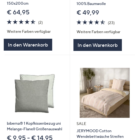
150x200cm
100% Baumwolle
€ 64,95
€ 49,99
4.5
2
4.4
23
(2)
(23)
von
Bewertungen
von
Bewertungen
Weitere Farben verfügbar
Weitere Farben verfügbar
5
5
In den Warenkorb
In den Warenkorb
biberna® 1 Kopfkissenbezug uni
SALE
Melange-Flanell Größenauswahl
JERYMOOD Cotton
Wendebettwäsche Streifen
€ 9,95 - € 14,95