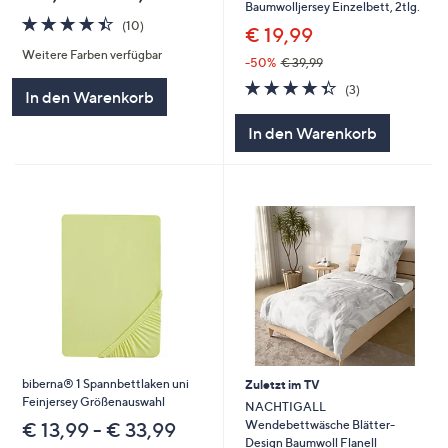
Baumwolljersey Einzelbett, 2tlg.
4.4
10
(10)
€ 19,99
von
Bewertungen
Weitere Farben verfügbar
5
-50%
€ 39,99
4.3
3
(3)
In den Warenkorb
von
Bewertungen
5
In den Warenkorb
biberna® 1 Spannbettlaken uni
Zuletzt im TV
Feinjersey Größenauswahl
NACHTIGALL
Wendebettwäsche Blätter-
€ 13,99 - € 33,99
Design Baumwoll Flanell