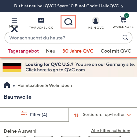
Du bist neu bei QVC? Spare 10 Euro! Code: HalloQVC
Zum
Hauptinhalt
springen
0
MENÜ
WARENKORB
TV-RÜCKBLICK
MEIN QVC
Wonach
suchst
Wenn
du
Tagesangebot
Neu
30 Jahre QVC
Cool mit QVC
Vorschläge
heute?
verfügbar
sind,
verwenden
Sie
Heimtextilien & Wohnideen
die
Baumwolle
Pfeiltasten
nach
oben
Sortieren:
Top-Treffer
Filter
(4)
und
nach
Deine Auswahl:
Alle Filter aufheben
unten