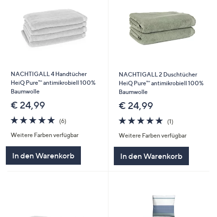
NACHTIGALL 4 Handtücher
NACHTIGALL 2 Duschtücher
HeiQ Pure™ antimikrobiell 100%
HeiQ Pure™ antimikrobiell 100%
Baumwolle
Baumwolle
€ 24,99
€ 24,99
5.0
6
5.0
1
(6)
(1)
von
Bewertungen
von
Bewertungen
Weitere Farben verfügbar
Weitere Farben verfügbar
5
5
In den Warenkorb
In den Warenkorb