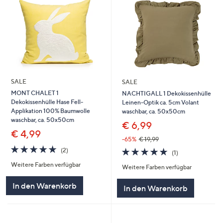
SALE
SALE
MONT CHALET 1
NACHTIGALL 1 Dekokissenhülle
Dekokissenhülle Hase Fell-
Leinen-Optik ca. 5cm Volant
Applikation 100% Baumwolle
waschbar, ca. 50x50cm
waschbar, ca. 50x50cm
€ 6,99
€ 4,99
-65%
€ 19,99
5.0
2
5.0
1
(2)
(1)
von
Bewertungen
von
Bewertungen
Weitere Farben verfügbar
5
Weitere Farben verfügbar
5
In den Warenkorb
In den Warenkorb