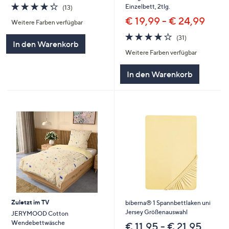
4.2
13
Einzelbett, 2tlg.
(13)
von
Bewertungen
€ 19,99 - € 24,99
Weitere Farben verfügbar
5
4.2
31
(31)
In den Warenkorb
von
Bewertungen
Weitere Farben verfügbar
5
In den Warenkorb
Zuletzt im TV
biberna® 1 Spannbettlaken uni
Jersey Größenauswahl
JERYMOOD Cotton
Wendebettwäsche
€ 11,95 - € 21,95