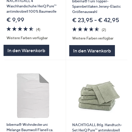
NACHTIGALL 4
biberna® 1 uni Topper-
Waschhandschuhe HeiQ Pure™
Spannbettlaken Jersey-Elastic
antimikrobiell 100% Baumwolle
Größenauswahl
€ 9,99
€ 23,95 - € 42,95
4.5
4
4.5
2
(4)
(2)
von
Bewertungen
von
Bewertungen
Weitere Farben verfügbar
Weitere Farben verfügbar
5
5
In den Warenkorb
In den Warenkorb
biberna® Wohndecke uni
NACHTIGALL 8tlg. Handtuch-
Melange Baumwoll Flanell ca.
Set HeiQ Pure™ antimikrobiell