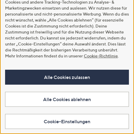
Cookies und andere Tracking-Technologien zu Analyse- &
In den Warenkorb
Marketingzwecken einsetzen und auslesen. Wir nutzen diese für
In den Warenkorb
personalisierte und nicht-personalisierte Werbung. Wenn du dies
nicht wünschst, wähle „Alle Cookies ablehnen“ (für essenzielle
Cookies ist die Zustimmung nicht erforderlich). Deine
Zustimmung ist freiwillig und für die Nutzung dieser Webseite
nicht erforderlich. Du kannst sie jederzeit widerrufen, indem du
unter „Cookie-Einstellungen“ deine Auswahl änderst. Dies lässt
die Rechtmäßigkeit der bisherigen Verarbeitung unberührt.
Mehr Informationen findest du in unserer
Cookie-Richtlinie
.
Alle Cookies zulassen
SALE
MONT CHALET 4
Häkeldeckchen Blüten
MONT CHALET 1 Tischband
Handarbeit rund, Ø ca. 20cm
Hase Fell-Applikation 100%
Alle Cookies ablehnen
Baumwolle waschbar, 25x160cm
€ 19,99
€ 6,99
Weitere Farben verfügbar
Weitere Farben verfügbar
Cookie-Einstellungen
In den Warenkorb
In den Warenkorb