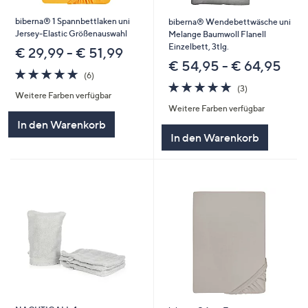
biberna® 1 Spannbettlaken uni
biberna® Wendebettwäsche uni
Jersey-Elastic Größenauswahl
Melange Baumwoll Flanell
Einzelbett, 3tlg.
€ 29,99 - € 51,99
€ 54,95 - € 64,95
4.7
6
(6)
von
Bewertungen
4.7
3
(3)
Weitere Farben verfügbar
5
von
Bewertungen
Weitere Farben verfügbar
5
In den Warenkorb
In den Warenkorb