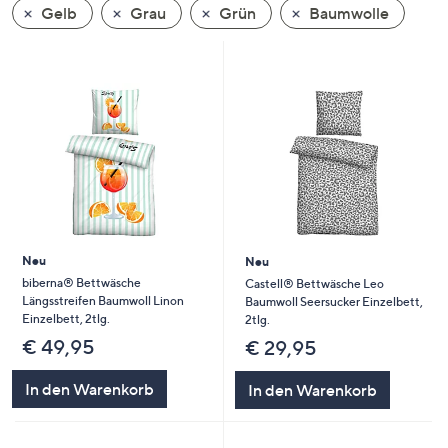
Gelb
Grau
Grün
Baumwolle
oder
wischen
Sie
auf
Touch-
Geräten
nach
links
bzw.
rechts,
um
Neu
Neu
diese
biberna® Bettwäsche
Castell® Bettwäsche Leo
Längsstreifen Baumwoll Linon
Baumwoll Seersucker Einzelbett,
anzuzeigen.
Einzelbett, 2tlg.
2tlg.
€ 49,95
€ 29,95
In den Warenkorb
In den Warenkorb