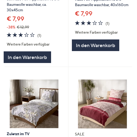
Baumwolle waschbar, ca.
Baumwolle waschbar, 40x160cm
30x45cm
€ 7,99
€ 7,99
3.0
1
(1)
von
Bewertungen
-38%
€ 12,99
Weitere Farben verfügbar
5
3.0
1
(1)
von
Bewertungen
Weitere Farben verfügbar
In den Warenkorb
5
In den Warenkorb
Zuletzt im TV
SALE