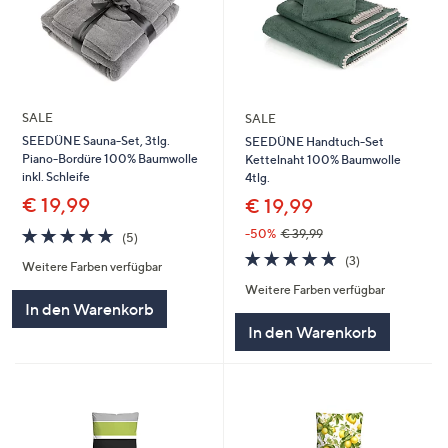
SALE
SALE
SEEDÜNE Sauna-Set, 3tlg.
SEEDÜNE Handtuch-Set
Piano-Bordüre 100% Baumwolle
Kettelnaht 100% Baumwolle
inkl. Schleife
4tlg.
€ 19,99
€ 19,99
5.0
5
-50%
€ 39,99
(5)
von
Bewertungen
5.0
3
(3)
Weitere Farben verfügbar
5
von
Bewertungen
Weitere Farben verfügbar
5
In den Warenkorb
In den Warenkorb