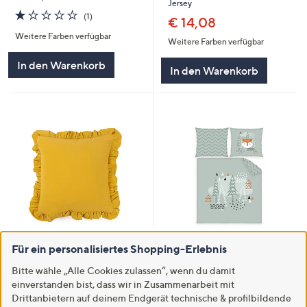
Jersey
1.0
1
(1)
€ 14,08
von
Bewertungen
Weitere Farben verfügbar
5
Weitere Farben verfügbar
In den Warenkorb
In den Warenkorb
B-WARE
babybest® Wendebettwäsche
Für ein personalisiertes Shopping-Erlebnis
Nordic Forest Baumwoll
B-Ware NACHTIGALL 1
Renforcé Einzelbett, 2tlg.
Bitte wähle „Alle Cookies zulassen“, wenn du damit
Dekokissenhülle Leinen-Optik
ca. 5cm Volant
einverstanden bist, dass wir in Zusammenarbeit mit
€ 23,95
Drittanbietern auf deinem Endgerät technische & profilbildende
€ 5,24