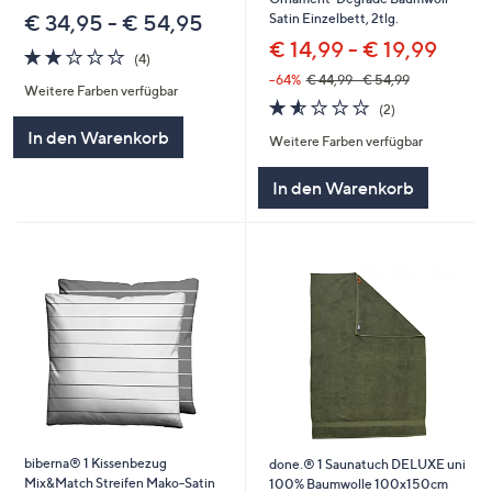
Satin Einzelbett, 2tlg.
€ 34,95 - € 54,95
€ 14,99 - € 19,99
2.0
4
(4)
von
Bewertungen
--64%
€ 44,99 - € 54,99
Weitere Farben verfügbar
5
1.5
2
(2)
von
Bewertungen
In den Warenkorb
Weitere Farben verfügbar
5
In den Warenkorb
biberna® 1 Kissenbezug
done.® 1 Saunatuch DELUXE uni
Mix&Match Streifen Mako-Satin
100% Baumwolle 100x150cm