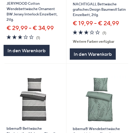
JERYMOOD Cotton
NACHTIGALL Bettwäsche
Wendebettwäsche Ornament
grafisches Design Baumwoll Satin
BW Jersey Interlock Einzelbett,
Einzelbett, 2tlg.
2tlg.
€ 19,99 - € 24,99
€ 29,99 - € 34,99
3.0
1
(1)
3.0
1
von
Bewertungen
(1)
von
Bewertungen
Weitere Farben verfügbar
5
5
In den Warenkorb
In den Warenkorb
biberna® Bettwäsche
biberna® Wendebettwäsche