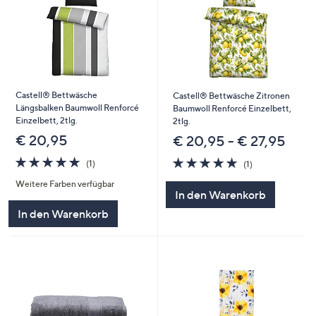
Castell® Bettwäsche
Castell® Bettwäsche Zitronen
Längsbalken Baumwoll Renforcé
Baumwoll Renforcé Einzelbett,
Einzelbett, 2tlg.
2tlg.
€ 20,95
€ 20,95 - € 27,95
5.0
1
5.0
1
(1)
(1)
von
Bewertungen
von
Bewertungen
Weitere Farben verfügbar
5
5
In den Warenkorb
In den Warenkorb