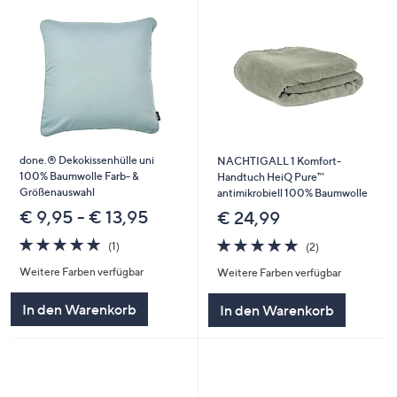
done.® Dekokissenhülle uni
NACHTIGALL 1 Komfort-
100% Baumwolle Farb- &
Handtuch HeiQ Pure™
Größenauswahl
antimikrobiell 100% Baumwolle
€ 9,95 - € 13,95
€ 24,99
5.0
1
5.0
2
(1)
(2)
von
Bewertungen
von
Bewertungen
Weitere Farben verfügbar
Weitere Farben verfügbar
5
5
In den Warenkorb
In den Warenkorb