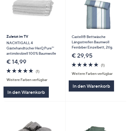
Zuletzt im TV
Castell® Bettwäsche
Längsstreifen Baumwoll
NACHTIGALL 4
Feinbiber Einzelbett, 2tlg.
Gästehandtücher HeiQ Pure™
antimikrobiell 100% Baumwolle
€ 29,95
€ 14,99
5.0
1
(1)
von
Bewertungen
5.0
1
(1)
Weitere Farben verfügbar
5
von
Bewertungen
Weitere Farben verfügbar
5
In den Warenkorb
In den Warenkorb