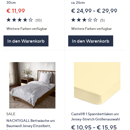
ca. 26cm
30cm
€ 24,99 - € 29,99
€ 11,99
3.2
5
3.6
10
(5)
(10)
von
Bewertungen
von
Bewertungen
Weitere Farben verfügbar
Weitere Farben verfügbar
5
5
In den Warenkorb
In den Warenkorb
SALE
Castell® 1 Spannbettlaken uni
Jersey-Stretch Größenauswahl
NACHTIGALL Bettwäsche uni
Baumwoll Jersey EInzelbett,
€ 10,95 - € 15,95