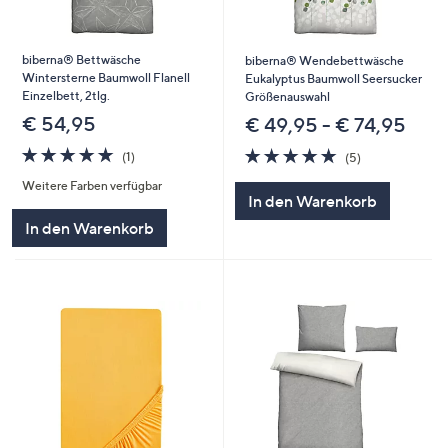
biberna® Bettwäsche
biberna® Wendebettwäsche
Wintersterne Baumwoll Flanell
Eukalyptus Baumwoll Seersucker
Einzelbett, 2tlg.
Größenauswahl
€ 54,95
€ 49,95 - € 74,95
5.0
1
5.0
5
(1)
(5)
von
Bewertungen
von
Bewertungen
Weitere Farben verfügbar
5
5
In den Warenkorb
In den Warenkorb