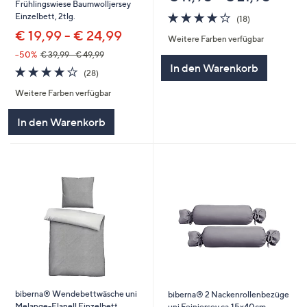
Frühlingswiese Baumwolljersey
4.2
18
Einzelbett, 2tlg.
(18)
von
Bewertungen
€ 19,99 - € 24,99
Weitere Farben verfügbar
5
--50%
€ 39,99 - € 49,99
In den Warenkorb
4.2
28
(28)
von
Bewertungen
Weitere Farben verfügbar
5
In den Warenkorb
biberna® Wendebettwäsche uni
biberna® 2 Nackenrollenbezüge
Melange-Flanell Einzelbett,
uni Feinjersey ca.15x40cm