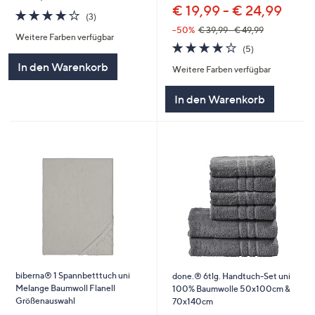
€ 19,99 - € 24,99
4.0
3
(3)
von
Bewertungen
--50%
€ 39,99 - € 49,99
Weitere Farben verfügbar
5
3.8
5
(5)
von
Bewertungen
In den Warenkorb
Weitere Farben verfügbar
5
In den Warenkorb
biberna® 1 Spannbetttuch uni
done.® 6tlg. Handtuch-Set uni
Melange Baumwoll Flanell
100% Baumwolle 50x100cm &
Größenauswahl
70x140cm