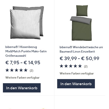
biberna® 1 Kissenbezug
biberna® Wendebettwäsche uni
Mix&Match Punkte Mako-Satin
Baumwoll Linon Einzelbett
Größenauswahl
€ 39,99 - € 50,99
€ 7,95 - € 14,95
5.0
2
(2)
5.0
2
von
Bewertungen
(2)
Weitere Farben verfügbar
von
Bewertungen
5
Weitere Farben verfügbar
5
In den Warenkorb
In den Warenkorb