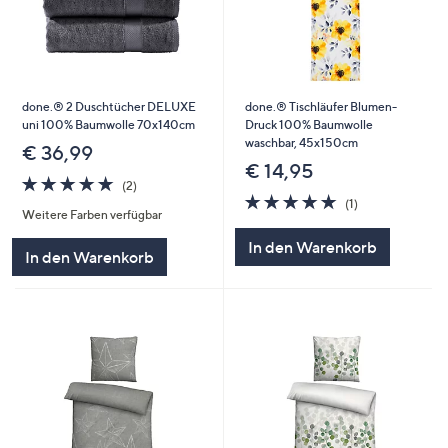
done.® 2 Duschtücher DELUXE
done.® Tischläufer Blumen-
uni 100% Baumwolle 70x140cm
Druck 100% Baumwolle
waschbar, 45x150cm
€ 36,99
€ 14,95
5.0
2
(2)
von
Bewertungen
5.0
1
(1)
Weitere Farben verfügbar
5
von
Bewertungen
5
In den Warenkorb
In den Warenkorb