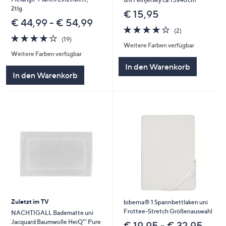
2tlg.
€ 15,95
€ 44,99 - € 54,99
4.0
2
(2)
4.2
19
von
Bewertungen
(19)
Weitere Farben verfügbar
von
Bewertungen
5
Weitere Farben verfügbar
5
In den Warenkorb
In den Warenkorb
Zuletzt im TV
biberna® 1 Spannbettlaken uni
Frottee-Stretch Größenauswahl
NACHTIGALL Badematte uni
Jacquard Baumwolle HeiQ™ Pure
€ 19,95 - € 32,95