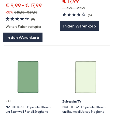
€ 17,99
€ 9,99 - € 17,99
€ 17,99 - € 29,99
--37%
€ 15,99 - € 29,99
3.6
5
(5)
3.6
8
von
Bewertungen
(8)
von
Bewertungen
5
In den Warenkorb
Weitere Farben verfügbar
5
In den Warenkorb
SALE
Zuletzt im TV
NACHTIGALL Spannbettlaken
NACHTIGALL 1 Spannbettlaken
uni Baumwoll Jersey Steghöhe
uni Baumwoll Flanell Steghöhe