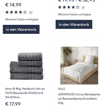
€ 14,99
4.0
1
(1)
von
Bewertungen
4.0
2
(2)
Weitere Farben verfügbar
5
von
Bewertungen
Weitere Farben verfügbar
5
In den Warenkorb
In den Warenkorb
done.® 4tlg. Handtuch-Set uni
SALE
100% Baumwolle 30x50cm &
JERYMOOD Cotton Bettwäsche
50x100cm
uni Baumwolljersey Einzelbett,
2tlg.
€ 17,99