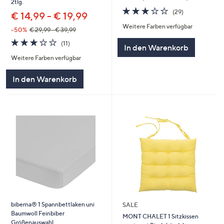
2tlg.
3.1
29
(29)
€ 14,99 - € 19,99
von
Bewertungen
Weitere Farben verfügbar
5
--50%
€ 29,99 - € 39,99
3.2
11
(11)
In den Warenkorb
von
Bewertungen
Weitere Farben verfügbar
5
In den Warenkorb
biberna® 1 Spannbettlaken uni
SALE
Baumwoll Feinbiber
MONT CHALET 1 Sitzkissen
Größenauswahl