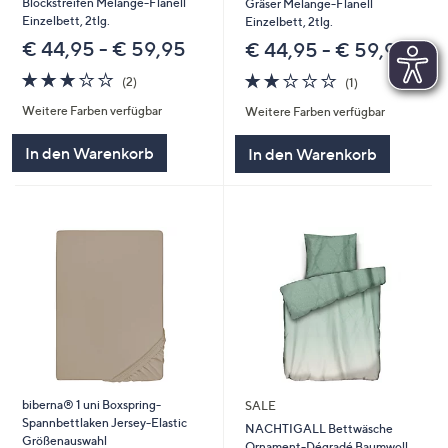
Blockstreifen Melange-Flanell
Gräser Melange-Flanell
Einzelbett, 2tlg.
Einzelbett, 2tlg.
€ 44,95 - € 59,95
€ 44,95 - € 59,95
3.0
2
2.0
1
(2)
(1)
von
Bewertungen
von
Bewertungen
Weitere Farben verfügbar
Weitere Farben verfügbar
5
5
In den Warenkorb
In den Warenkorb
biberna® 1 uni Boxspring-
SALE
Spannbettlaken Jersey-Elastic
NACHTIGALL Bettwäsche
Größenauswahl
Ornament-Dégradé Baumwoll