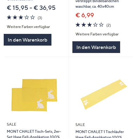
versteppt Bindebändchen
waschbar, ca. 40x40cm
€ 15,95 - € 36,95
€ 6,99
3.0
3
(3)
von
Bewertungen
3.0
2
(2)
Weitere Farben verfügbar
5
von
Bewertungen
Weitere Farben verfügbar
5
In den Warenkorb
In den Warenkorb
SALE
SALE
MONT CHALET Tisch-Sets, 2er-
MONT CHALET 1 Tischläufer
Set Hase Fell-Applikation 100%
Hase Fell-Applikation 100%