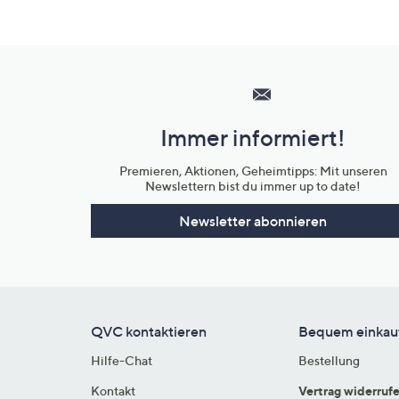
Hilfeseiten,
Service
und
Immer informiert!
Unternehmensinformationen
Premieren, Aktionen, Geheimtipps: Mit unseren
Newslettern bist du immer up to date!
Newsletter abonnieren
QVC kontaktieren
Bequem einkau
Hilfe-Chat
Bestellung
Kontakt
Vertrag widerruf