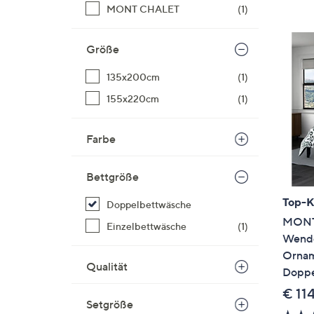
Si
MONT CHALET
(1)
au
T
Größe
G
n
135x200cm
(1)
li
155x220cm
(1)
b
re
Farbe
u
di
an
Bettgröße
Top-
Doppelbettwäsche
MONT
Einzelbettwäsche
(1)
Wende
Ornam
Qualität
Doppel
€ 11
Setgröße