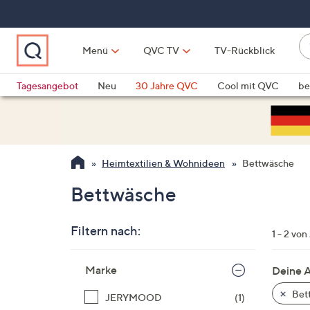
Zum
Hauptinhalt
springen
W
Menü
QVC TV
TV-Rückblick
su
W
d
Vo
Tagesangebot
Neu
30 Jahre QVC
Cool mit QVC
be
h
ve
QLINARISCH
Technik
si
v
Si
Heimtextilien & Wohnideen
Bettwäsche
di
Pf
Bettwäsche
n
o
Filtern nach:
u
1 - 2 von
n
Zur
u
Marke
Deine 
Produktliste
o
springen
Bet
JERYMOOD
(1)
w