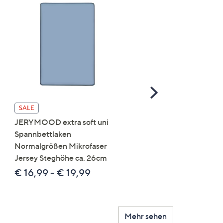
Scroll
Right
JERYMOOD extra soft
SALE
Wendebettwäsche
JERYMOOD extra soft uni
Blättergrafik Mikrofaser
Spannbettlaken
Jersey Paspeln an den K
Normalgrößen Mikrofaser
Jersey Steghöhe ca. 26cm
€ 37,99 - € 89,99
€ 16,99 - € 19,99
Mehr sehen