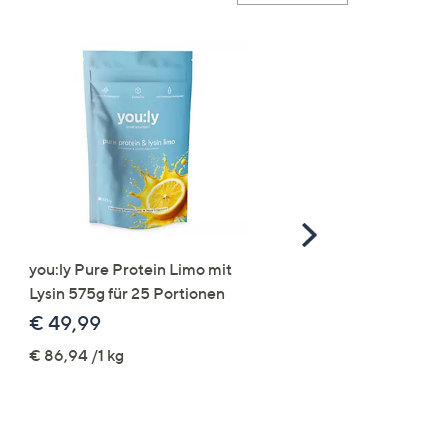
Scroll
Right
you:ly Pure Protein Limo mit
STRANDFEIN Punto-Ho
Lysin 575g für 25 Portionen
elastisch Rundumdehnb
Logo-Stickerei weites B
€ 49,99
€ 109,99
€ 86,94 /1 kg