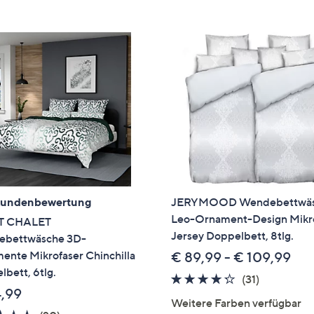
e
f
ouch-
eräten
ach
nks
zw.
chts,
m
ese
zuzeigen.
Kundenbewertung
JERYMOOD Wendebettwä
Leo-Ornament-Design Mikr
 CHALET
Jersey Doppelbett, 8tlg.
bettwäsche 3D-
ente Mikrofaser Chinchilla
€ 89,99 - € 109,99
bett, 6tlg.
4.2
31
(31)
4,99
von
Bewertun
Weitere Farben verfügbar
5