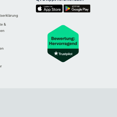
tserklärung
te &
ten
en
ur