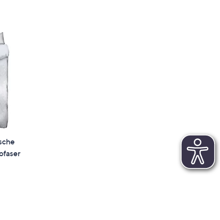
sche
ofaser
gen