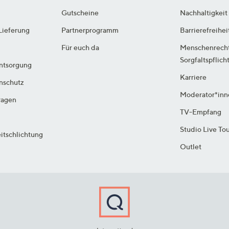
Gutscheine
Nachhaltigkeit
Lieferung
Partnerprogramm
Barrierefreihei
Für euch da
Menschenrech
Sorgfaltspflich
ntsorgung
Karriere
enschutz
Moderator*inn
ragen
TV-Empfang
Studio Live To
itschlichtung
Outlet