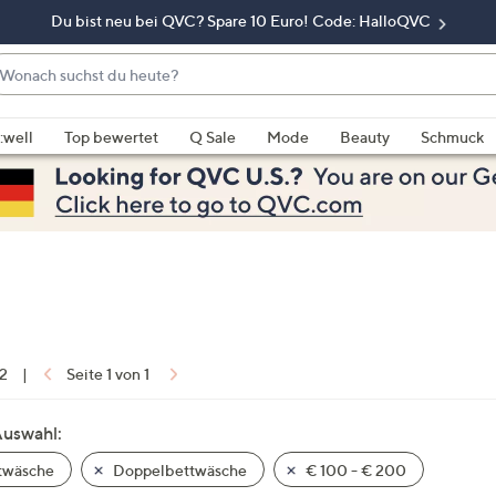
Du bist neu bei QVC? Spare 10 Euro! Code: HalloQVC
onach
chst
enn
u
rschläge
:well
Top bewertet
Q Sale
Mode
Beauty
Schmuck
eute?
rfügbar
nd,
erwenden
e
e
eiltasten
ach
ben
nd
 2
|
Seite 1 von 1
ach
nten
Auswahl:
der
twäsche
Doppelbettwäsche
€ 100 - € 200
ischen