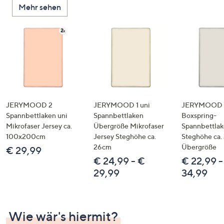
Mehr sehen
unten
oder
wischen
Sie
auf
Touch-
Geräten
nach
links
JERYMOOD 2
JERYMOOD 1 uni
JERYMOOD 
bzw.
Spannbettlaken uni
Spannbettlaken
Boxspring-
Mikrofaser Jersey ca.
Übergröße Mikrofaser
Spannbettla
rechts,
100x200cm
Jersey Steghöhe ca.
Steghöhe ca.
um
26cm
Übergröße
€ 29,99
diese
€ 24,99 - €
€ 22,99 -
anzuzeigen.
29,99
34,99
Wie wär's hiermit?