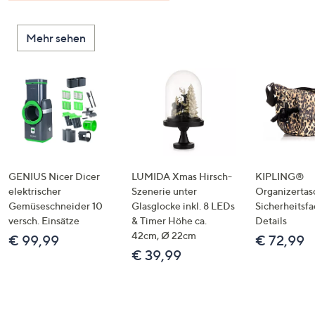
Mehr sehen
GENIUS Nicer Dicer
LUMIDA Xmas Hirsch-
KIPLING®
elektrischer
Szenerie unter
Organizertas
Gemüseschneider 10
Glasglocke inkl. 8 LEDs
Sicherheitsf
versch. Einsätze
& Timer Höhe ca.
Details
42cm, Ø 22cm
€ 99,99
€ 72,99
€ 39,99