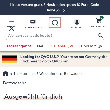
Heute Versand gratis & Neukunden sparen 10 Euro! Code:
Zum
Hauptinhalt
HalloQVC
springen
0
MENÜ
WARENKORB
TV-RÜCKBLICK
MEIN QVC
Wonach
suchst
Wenn
du
Tagesangebot
Neu
30 Jahre QVC
Cool mit QVC
Vorschläge
heute?
verfügbar
sind,
verwenden
Sie
Heimtextilien & Wohnideen
Bettwäsche
die
Bettwäsche
Pfeiltasten
nach
Ausgewählt für dich
oben
und
nach