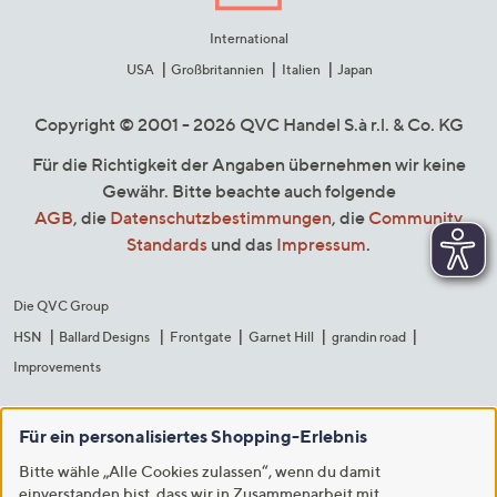
International
USA
Großbritannien
Italien
Japan
Copyright © 2001 - 2026 QVC Handel S.à r.l. & Co. KG
Für die Richtigkeit der Angaben übernehmen wir keine
Gewähr. Bitte beachte auch folgende
AGB
, die
Datenschutzbestimmungen
, die
Community
Standards
und das
Impressum
.
Die QVC Group
HSN
Ballard Designs
Frontgate
Garnet Hill
grandin road
Improvements
Für ein personalisiertes Shopping-Erlebnis
Bitte wähle „Alle Cookies zulassen“, wenn du damit
einverstanden bist, dass wir in Zusammenarbeit mit