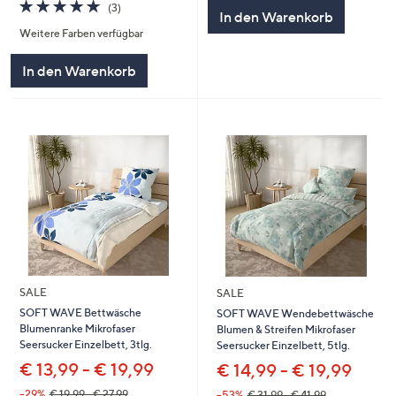
4.7
3
(3)
In den Warenkorb
von
Bewertungen
Weitere Farben verfügbar
5
In den Warenkorb
SALE
SALE
SOFT WAVE Bettwäsche
SOFT WAVE Wendebettwäsche
Blumenranke Mikrofaser
Blumen & Streifen Mikrofaser
Seersucker Einzelbett, 3tlg.
Seersucker Einzelbett, 5tlg.
€ 13,99 - € 19,99
€ 14,99 - € 19,99
--29%
€ 19,99 - € 27,99
--53%
€ 31,99 - € 41,99