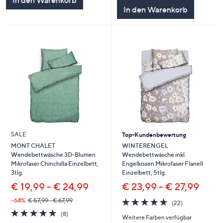
In den Warenkorb
In den Warenkorb
SALE
Top-Kundenbewertung
WINTERENGEL
MONT CHALET
Wendebettwäsche inkl.
Wendebettwäsche 3D-Blumen
Engelkissen Mikrofaser Flanell
Mikrofaser Chinchilla Einzelbett,
Einzelbett, 5tlg.
3tlg.
€ 23,99 - € 27,99
€ 19,99 - € 24,99
4.7
22
--64%
€ 57,99 - € 67,99
(22)
von
Bewertungen
4.8
8
(8)
Weitere Farben verfügbar
5
von
Bewertungen