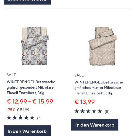
SALE
SALE
WINTERENGEL Bettwäsche
WINTERENGEL Bettwäsche
grafisch gesondert Mikrofaser
grafisches Muster Mikrofaser
Flanell Einzelbett, 3tlg.
Flanell Einzelbett, 3tlg.
€ 12,99 - € 15,99
€ 13,99
5.0
5
-75%
€ 51,99
(5)
von
Bewertungen
5.0
3
(3)
5
von
Bewertungen
In den Warenkorb
5
In den Warenkorb