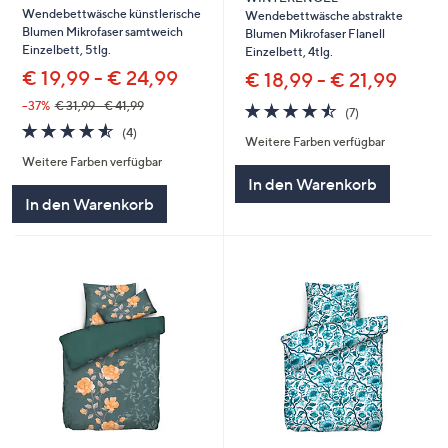
Wendebettwäsche künstlerische
Wendebettwäsche abstrakte
Blumen Mikrofaser samtweich
Blumen Mikrofaser Flanell
Einzelbett, 5tlg.
Einzelbett, 4tlg.
€ 19,99 - € 24,99
€ 18,99 - € 21,99
--37%
€ 31,99 - € 41,99
4.4
7
(7)
von
Bewertungen
4.5
4
(4)
Weitere Farben verfügbar
5
von
Bewertungen
Weitere Farben verfügbar
5
In den Warenkorb
In den Warenkorb