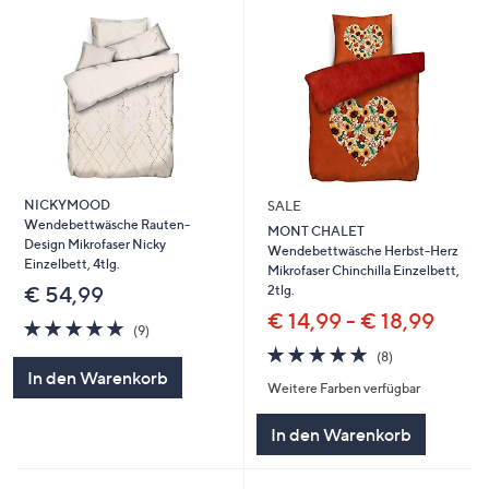
NICKYMOOD
SALE
Wendebettwäsche Rauten-
MONT CHALET
Design Mikrofaser Nicky
Wendebettwäsche Herbst-Herz
Einzelbett, 4tlg.
Mikrofaser Chinchilla Einzelbett,
2tlg.
€ 54,99
€ 14,99 - € 18,99
4.9
9
(9)
von
Bewertungen
4.9
8
(8)
5
von
Bewertungen
In den Warenkorb
Weitere Farben verfügbar
5
In den Warenkorb