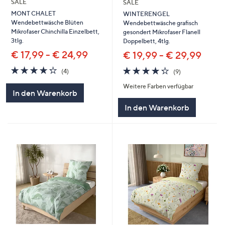
SALE
SALE
MONT CHALET
WINTERENGEL
Wendebettwäsche Blüten
Wendebettwäsche grafisch
Mikrofaser Chinchilla Einzelbett,
gesondert Mikrofaser Flanell
3tlg.
Doppelbett, 4tlg.
€ 17,99 - € 24,99
€ 19,99 - € 29,99
4.2
4
4.2
9
(4)
(9)
von
Bewertungen
von
Bewertungen
Weitere Farben verfügbar
5
5
In den Warenkorb
In den Warenkorb