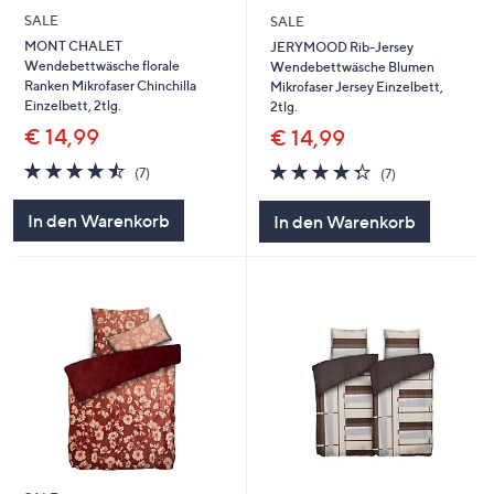
SALE
SALE
MONT CHALET
JERYMOOD Rib-Jersey
Wendebettwäsche florale
Wendebettwäsche Blumen
Ranken Mikrofaser Chinchilla
Mikrofaser Jersey Einzelbett,
Einzelbett, 2tlg.
2tlg.
€ 14,99
€ 14,99
4.4
7
4.3
7
(7)
(7)
von
Bewertungen
von
Bewertungen
5
5
In den Warenkorb
In den Warenkorb