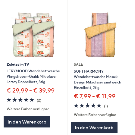
Zuletzt im TV
SALE
JERYMOOD Wendebettwäsche
SOFT HARMONY
Pfingstrosen-Grafik Mikrofaser
Wendebettwäsche Mosaik-
Jersey Doppelbett, 8tlg.
Design Mikrofaser samtweich
Einzelbett, 2tlg.
€ 29,99 - € 39,99
€ 7,99 - € 11,99
5.0
2
(2)
von
Bewertungen
5.0
1
(1)
Weitere Farben verfügbar
5
von
Bewertungen
Weitere Farben verfügbar
5
In den Warenkorb
In den Warenkorb