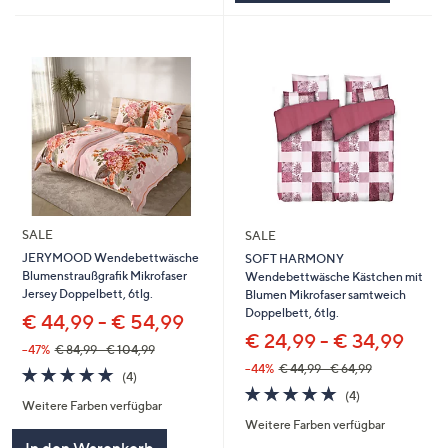
SALE
SALE
JERYMOOD Wendebettwäsche
SOFT HARMONY
Blumenstraußgrafik Mikrofaser
Wendebettwäsche Kästchen mit
Jersey Doppelbett, 6tlg.
Blumen Mikrofaser samtweich
Doppelbett, 6tlg.
€ 44,99 - € 54,99
€ 24,99 - € 34,99
--47%
€ 84,99 - € 104,99
--44%
€ 44,99 - € 64,99
4.8
4
(4)
von
Bewertungen
4.8
4
(4)
Weitere Farben verfügbar
5
von
Bewertungen
Weitere Farben verfügbar
5