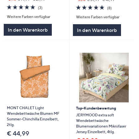
4.7
3
4.6
8
(3)
(8)
von
Bewertungen
von
Bewertungen
Weitere Farben verfügbar
Weitere Farben verfügbar
5
5
In den Warenkorb
In den Warenkorb
MONT CHALET Light
Top-Kundenbewertung
Wendebettwäsche Blumen MF
JERYMOOD extra soft
Sommer-Chinchilla Einzelbett,
Wendebettwäsche
2tlg.
Blumenvariationen Mikrofaser
Jersey Einzelbett, 4tlg.
€ 44,99