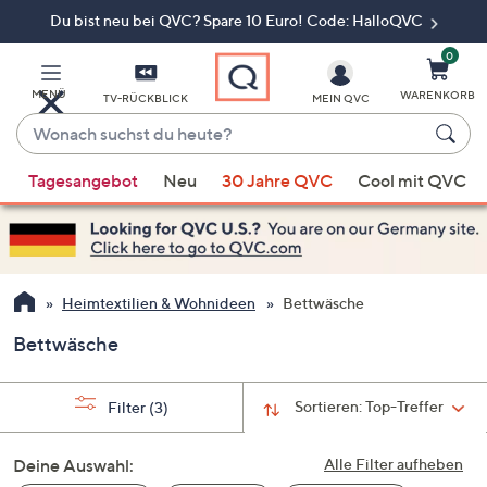
Du bist neu bei QVC? Spare 10 Euro! Code: HalloQVC
Zum
Hauptinhalt
springen
0
MENÜ
WARENKORB
TV-RÜCKBLICK
MEIN QVC
Wonach
suchst
Wenn
du
Tagesangebot
Neu
30 Jahre QVC
Cool mit QVC
Vorschläge
heute?
verfügbar
sind,
verwenden
Sie
Heimtextilien & Wohnideen
Bettwäsche
die
Bettwäsche
Pfeiltasten
nach
oben
Sortieren:
Top-Treffer
Filter
(3)
und
nach
Deine Auswahl:
Alle Filter aufheben
unten