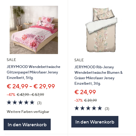
SALE
SALE
JERYMOOD Wendebettwäsche
JERYMOOD Rib-Jersey
Glitzerpaspel Mikrofaser Jersey
Wendebettwäsche Blumen &
Einzelbett, 5tlg.
Gräser Mikrofaser Jersey
Einzelbett, 3tlg.
€ 24,99 - € 29,99
€ 24,99
--47%
€ 47,99 - € 57,99
-37%
€ 39,99
5.0
3
(3)
von
Bewertungen
5.0
3
(3)
Weitere Farben verfügbar
5
von
Bewertungen
5
In den Warenkorb
In den Warenkorb