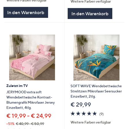
Weitere Farben verfügbar
5
Weitere Farben verfügbar
5
In den Warenkorb
In den Warenkorb
Zuletzt im TV
SOFT WAVE Wendebettwäsche
Strelitzien Mikrofaser Seersucker
JERYMOOD extra soft
Einzelbett, 2tlg.
Wendebettwäsche Kontrast-
Blumengrafik Mikrofaser Jersey
€ 29,99
Einzelbett, 4tlg.
4.7
9
(9)
€ 19,99 - € 24,99
von
Bewertungen
Weitere Farben verfügbar
5
--51%
€ 40,99 - € 50,99