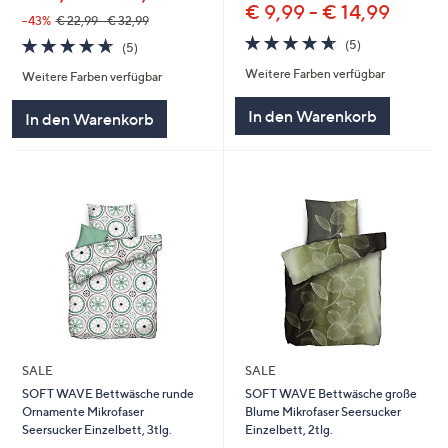
€ 9,99 - € 14,99
--43%
€ 22,99 - € 32,99
4.6
5
4.6
5
(5)
(5)
von
Bewertungen
von
Bewertungen
Weitere Farben verfügbar
5
Weitere Farben verfügbar
5
In den Warenkorb
In den Warenkorb
SALE
SALE
SOFT WAVE Bettwäsche runde
SOFT WAVE Bettwäsche große
Ornamente Mikrofaser
Blume Mikrofaser Seersucker
Seersucker Einzelbett, 3tlg.
Einzelbett, 2tlg.