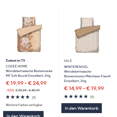
Zuletzt im TV
SALE
COZEE HOME
WINTERENGEL
Wendebettwäsche Blumenranke
Wendebettwäsche
MF Soft Bouclé Einzelbett, 2tlg.
Blumenmuster Mikrofaser Flanell
Einzelbett, 2tlg.
€ 19,99 - € 24,99
€ 14,99 - € 19,99
--50%
€ 39,99 - € 49,99
5.0
5
5.0
3
(5)
(3)
von
Bewertungen
von
Bewertungen
5
Weitere Farben verfügbar
5
In den Warenkorb
In den Warenkorb