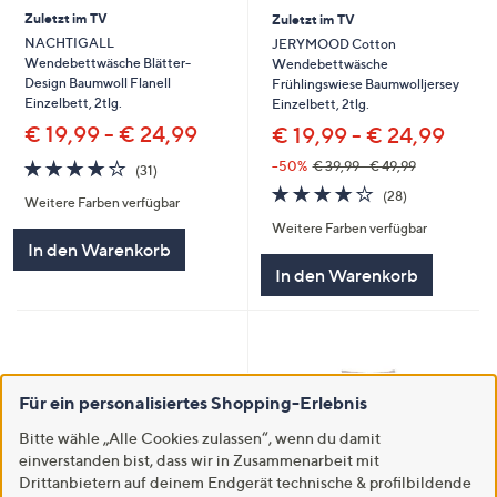
Zuletzt im TV
Zuletzt im TV
NACHTIGALL
JERYMOOD Cotton
Wendebettwäsche Blätter-
Wendebettwäsche
Design Baumwoll Flanell
Frühlingswiese Baumwolljersey
Einzelbett, 2tlg.
Einzelbett, 2tlg.
€ 19,99 - € 24,99
€ 19,99 - € 24,99
4.2
31
--50%
€ 39,99 - € 49,99
(31)
von
Bewertungen
4.2
28
(28)
Weitere Farben verfügbar
5
von
Bewertungen
Weitere Farben verfügbar
5
In den Warenkorb
In den Warenkorb
Für ein personalisiertes Shopping-Erlebnis
Bitte wähle „Alle Cookies zulassen“, wenn du damit
einverstanden bist, dass wir in Zusammenarbeit mit
Drittanbietern auf deinem Endgerät technische & profilbildende