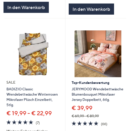
5
In den Warenkorb
In den Warenkorb
SALE
Top-Kundenbewertung
JERYMOOD Wendebettwäsche
BADIZIO Classic
Blumenbouquet Mikrofaser
Wendebettwäsche Winterrosen
Jersey Doppelbett, 6tlg.
Mikrofaser Plüsch Einzelbett,
5tlg.
€ 39,99
€ 19,99 - € 22,99
€ 69,99 - € 89,99
4.7
7
4.7
66
(7)
(66)
von
Bewertungen
von
Bewertungen