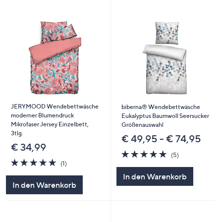
JERYMOOD Wendebettwäsche
biberna® Wendebettwäsche
moderner Blumendruck
Eukalyptus Baumwoll Seersucker
Mikrofaser Jersey Einzelbett,
Größenauswahl
3tlg.
€ 49,95 - € 74,95
€ 34,99
5.0
5
(5)
5.0
1
von
Bewertungen
(1)
von
Bewertungen
5
In den Warenkorb
5
In den Warenkorb