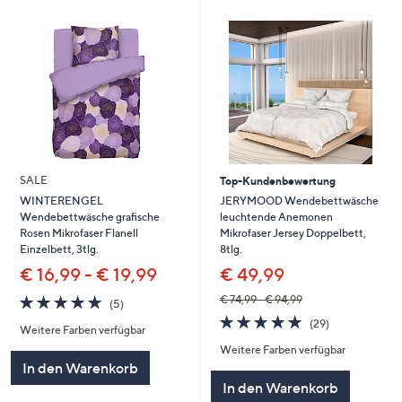
SALE
Top-Kundenbewertung
JERYMOOD Wendebettwäsche
WINTERENGEL
leuchtende Anemonen
Wendebettwäsche grafische
Mikrofaser Jersey Doppelbett,
Rosen Mikrofaser Flanell
8tlg.
Einzelbett, 3tlg.
€ 49,99
€ 16,99 - € 19,99
4.8
5
€ 74,99 - € 94,99
(5)
von
Bewertungen
4.8
29
(29)
Weitere Farben verfügbar
5
von
Bewertungen
Weitere Farben verfügbar
5
In den Warenkorb
In den Warenkorb