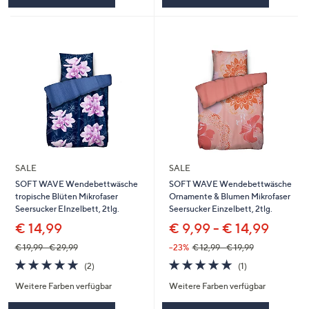
SALE
SALE
SOFT WAVE Wendebettwäsche
SOFT WAVE Wendebettwäsche
tropische Blüten Mikrofaser
Ornamente & Blumen Mikrofaser
Seersucker EInzelbett, 2tlg.
Seersucker Einzelbett, 2tlg.
€ 14,99
€ 9,99 - € 14,99
€ 19,99 - € 29,99
--23%
€ 12,99 - € 19,99
5.0
2
5.0
1
(2)
(1)
von
Bewertungen
von
Bewertungen
Weitere Farben verfügbar
Weitere Farben verfügbar
5
5