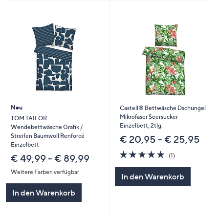
Neu
Castell® Bettwäsche Dschungel
Mikrofaser Seersucker
TOM TAILOR
Einzelbett, 2tlg.
Wendebettwäsche Grafik /
Streifen Baumwoll Renforcé
€ 20,95 - € 25,95
Einzelbett
5.0
1
(1)
€ 49,99 - € 89,99
von
Bewertungen
5
Weitere Farben verfügbar
In den Warenkorb
In den Warenkorb