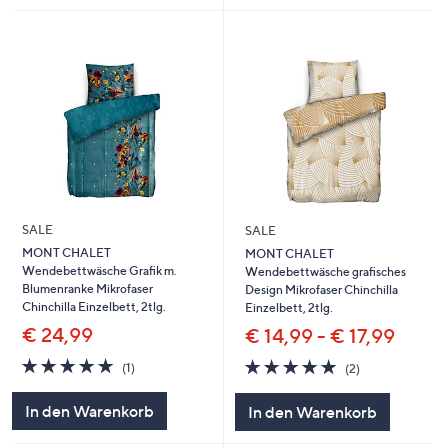
SALE
SALE
MONT CHALET
MONT CHALET
Wendebettwäsche Grafik m.
Wendebettwäsche grafisches
Blumenranke Mikrofaser
Design Mikrofaser Chinchilla
Chinchilla Einzelbett, 2tlg.
Einzelbett, 2tlg.
€ 24,99
€ 14,99 - € 17,99
5.0
1
5.0
2
(1)
(2)
von
Bewertungen
von
Bewertungen
5
5
In den Warenkorb
In den Warenkorb