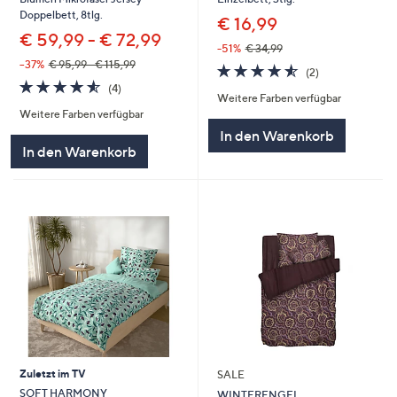
Doppelbett, 8tlg.
€ 16,99
€ 59,99 - € 72,99
-51%
€ 34,99
--37%
€ 95,99 - € 115,99
4.5
2
(2)
4.5
4
von
Bewertungen
(4)
Weitere Farben verfügbar
von
Bewertungen
5
Weitere Farben verfügbar
5
In den Warenkorb
In den Warenkorb
Zuletzt im TV
SALE
SOFT HARMONY
WINTERENGEL