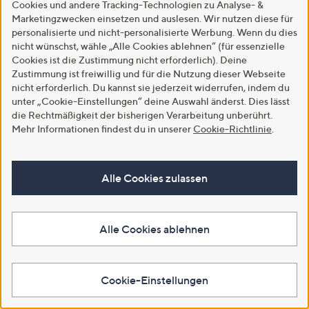
Cookies und andere Tracking-Technologien zu Analyse- &
Marketingzwecken einsetzen und auslesen. Wir nutzen diese für
personalisierte und nicht-personalisierte Werbung. Wenn du dies
SALE
SALE
nicht wünschst, wähle „Alle Cookies ablehnen“ (für essenzielle
JERYMOOD Wendebettwäsche
JERYMOOD Wendebettwäsche
Cookies ist die Zustimmung nicht erforderlich). Deine
Stäbchengrafik Mikrofaser Jersey
Glitzerpaspel Mikrofaser Jersey
Zustimmung ist freiwillig und für die Nutzung dieser Webseite
Setauswahl, 2tlg.
Einzelbett, 2tlg.
nicht erforderlich. Du kannst sie jederzeit widerrufen, indem du
€ 11,99 - € 15,99
€ 11,99
unter „Cookie-Einstellungen“ deine Auswahl änderst. Dies lässt
4.2
6
die Rechtmäßigkeit der bisherigen Verarbeitung unberührt.
€ 29,99 - € 39,99
(6)
von
Bewertungen
Mehr Informationen findest du in unserer
Cookie-Richtlinie
.
4.1
8
(8)
5
von
Bewertungen
In den Warenkorb
5
In den Warenkorb
Alle Cookies zulassen
Alle Cookies ablehnen
Cookie-Einstellungen