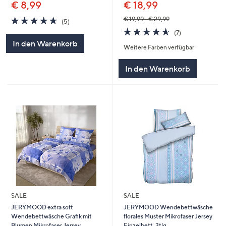
€ 8,99
€ 18,99
4.6
5
€ 19,99 - € 29,99
(5)
von
Bewertungen
4.6
7
(7)
5
von
Bewertungen
In den Warenkorb
Weitere Farben verfügbar
5
In den Warenkorb
SALE
SALE
JERYMOOD extra soft
JERYMOOD Wendebettwäsche
Wendebettwäsche Grafik mit
florales Muster Mikrofaser Jersey
Blumen Mikrofaser Jersey
Einzelbett, 3tlg.