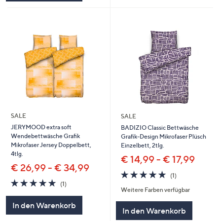
SALE
SALE
JERYMOOD extra soft
BADIZIO Classic Bettwäsche
Wendebettwäsche Grafik
Grafik-Design Mikrofaser Plüsch
Mikrofaser Jersey Doppelbett,
Einzelbett, 2tlg.
4tlg.
€ 14,99 - € 17,99
€ 26,99 - € 34,99
5.0
1
(1)
5.0
1
von
Bewertungen
(1)
Weitere Farben verfügbar
von
Bewertungen
5
5
In den Warenkorb
In den Warenkorb