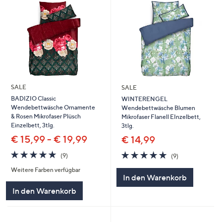
SALE
SALE
BADIZIO Classic
WINTERENGEL
Wendebettwäsche Ornamente
Wendebettwäsche Blumen
& Rosen Mikrofaser Plüsch
Mikrofaser Flanell EInzelbett,
Einzelbett, 3tlg.
3tlg.
€ 15,99 - € 19,99
€ 14,99
4.9
9
4.9
9
(9)
(9)
von
Bewertungen
von
Bewertungen
Weitere Farben verfügbar
5
5
In den Warenkorb
In den Warenkorb