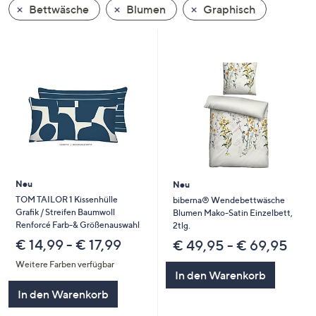
Bettwäsche
Blumen
Graphisch
oder
wischen
Sie
auf
Touch-
Geräten
nach
links
bzw.
rechts,
um
Neu
Neu
diese
TOM TAILOR 1 Kissenhülle
biberna® Wendebettwäsche
Grafik / Streifen Baumwoll
Blumen Mako-Satin Einzelbett,
anzuzeigen.
Renforcé Farb-& Größenauswahl
2tlg.
€ 14,99 - € 17,99
€ 49,95 - € 69,95
Weitere Farben verfügbar
In den Warenkorb
In den Warenkorb