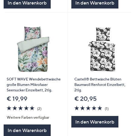
In den Warenkorb
In den Warenkorb
SOFT WAVE Wendebettwäsche
Castell® Bettwäsche Blüten
große Blumen Mikrofaser
Baumwoll Renforcé Einzelbett,
Seersucker Einzelbett, 2tlg.
2tlg.
€ 19,99
€ 20,95
5.0
2
5.0
1
(2)
(1)
von
Bewertungen
von
Bewertungen
Weitere Farben verfügbar
5
5
In den Warenkorb
In den Warenkorb