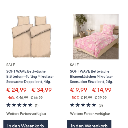
SALE
SALE
SOFT WAVE Bettwäsche
SOFT WAVE Bettwäsche
Blätterform-Tufting Mikrofaser
Blumenkästchen Mikrofaser
Seersucker Doppelbett, 4tlg.
Seersucker Einzelbett, 2tlg.
€ 24,99 - € 34,99
€ 9,99 - € 14,99
--46%
€ 46,99 - € 66,99
--50%
€ 19,99 - € 29,99
5.0
1
5.0
3
(1)
(3)
von
Bewertungen
von
Bewertungen
Weitere Farben verfügbar
Weitere Farben verfügbar
5
5
In den Warenkorb
In den Warenkorb