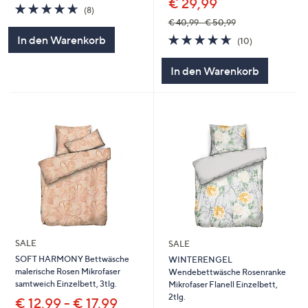
€ 29,99
4.6
8
(8)
von
Bewertungen
€ 40,99 - € 50,99
5
4.6
10
In den Warenkorb
(10)
von
Bewertungen
5
In den Warenkorb
SALE
SALE
SOFT HARMONY Bettwäsche
WINTERENGEL
malerische Rosen Mikrofaser
Wendebettwäsche Rosenranke
samtweich Einzelbett, 3tlg.
Mikrofaser Flanell Einzelbett,
2tlg.
€ 12,99 - € 17,99