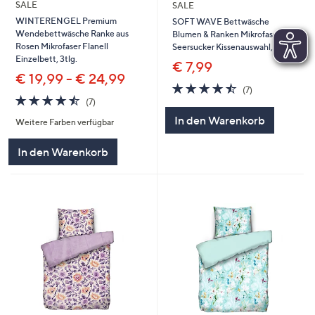
SALE
SALE
WINTERENGEL Premium
SOFT WAVE Bettwäsche
Wendebettwäsche Ranke aus
Blumen & Ranken Mikrofaser
Rosen Mikrofaser Flanell
Seersucker Kissenauswahl, 2tlg.
Einzelbett, 3tlg.
€ 7,99
€ 19,99 - € 24,99
4.4
7
(7)
4.4
7
von
Bewertungen
(7)
von
Bewertungen
5
In den Warenkorb
Weitere Farben verfügbar
5
In den Warenkorb