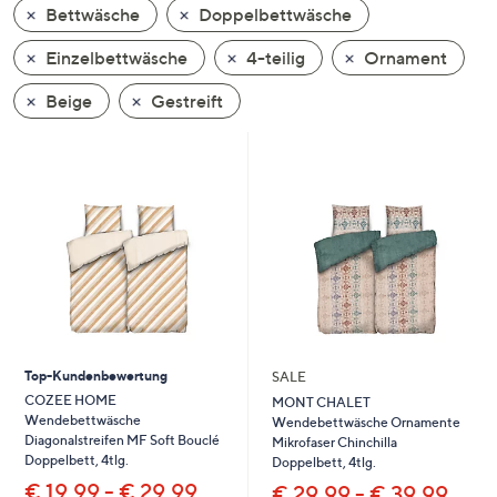
Bettwäsche
Doppelbettwäsche
oder
wischen
Einzelbettwäsche
4-teilig
Ornament
Sie
auf
Beige
Gestreift
Touch-
Geräten
nach
links
bzw.
rechts,
um
diese
anzuzeigen.
Top-Kundenbewertung
SALE
COZEE HOME
MONT CHALET
Wendebettwäsche
Wendebettwäsche Ornamente
Diagonalstreifen MF Soft Bouclé
Mikrofaser Chinchilla
Doppelbett, 4tlg.
Doppelbett, 4tlg.
€ 19,99 - € 29,99
€ 29,99 - € 39,99