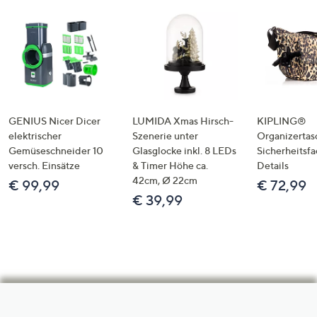
GENIUS Nicer Dicer
LUMIDA Xmas Hirsch-
KIPLING®
elektrischer
Szenerie unter
Organizertas
Gemüseschneider 10
Glasglocke inkl. 8 LEDs
Sicherheitsf
versch. Einsätze
& Timer Höhe ca.
Details
42cm, Ø 22cm
€ 99,99
€ 72,99
€ 39,99
Hilfeseiten,
Service