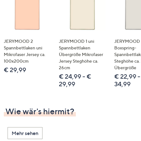
JERYMOOD 2
JERYMOOD 1 uni
JERYMOOD 
Spannbettlaken uni
Spannbettlaken
Boxspring-
Mikrofaser Jersey ca.
Übergröße Mikrofaser
Spannbettla
100x200cm
Jersey Steghöhe ca.
Steghöhe ca.
26cm
Übergröße
€ 29,99
€ 24,99 - €
€ 22,99 -
29,99
34,99
Wie wär's hiermit?
Mehr sehen