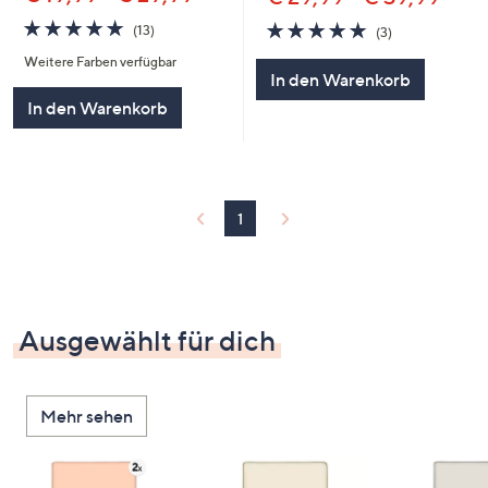
4.8
13
5.0
3
(13)
(3)
von
Bewertungen
von
Bewertungen
Weitere Farben verfügbar
5
5
In den Warenkorb
In den Warenkorb
1
Ausgewählt für dich
Mehr sehen