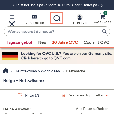
Du bist neu bei QVC? Spare 10 Euro! Code: HalloQVC
Zum
Hauptinhalt
springen
0
MENÜ
WARENKORB
TV-RÜCKBLICK
MEIN QVC
Wonach
suchst
Wenn
du
Tagesangebot
Neu
30 Jahre QVC
Cool mit QVC
Vorschläge
heute?
verfügbar
sind,
verwenden
Sie
Heimtextilien & Wohnideen
Bettwäsche
die
Beige - Bettwäsche
Pfeiltasten
nach
oben
Sortieren:
Top-Treffer
Filter
(7)
und
nach
Deine Auswahl:
Alle Filter aufheben
unten