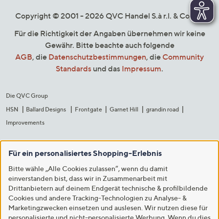
Copyright © 2001 - 2026 QVC Handel S.à r.l. & Co. KG
Für die Richtigkeit der Angaben übernehmen wir keine
Gewähr. Bitte beachte auch folgende
AGB
, die
Datenschutzbestimmungen
, die
Community
Standards
und das
Impressum
.
Die QVC Group
HSN
Ballard Designs
Frontgate
Garnet Hill
grandin road
Improvements
Für ein personalisiertes Shopping-Erlebnis
Bitte wähle „Alle Cookies zulassen“, wenn du damit
einverstanden bist, dass wir in Zusammenarbeit mit
Drittanbietern auf deinem Endgerät technische & profilbildende
Cookies und andere Tracking-Technologien zu Analyse- &
Marketingzwecken einsetzen und auslesen. Wir nutzen diese für
personalisierte und nicht-personalisierte Werbung. Wenn du dies