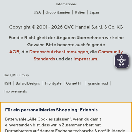
International
USA
Großbritannien
Italien
Japan
Copyright © 2001 - 2026 QVC Handel S.à r.l. & Co. KG
Für die Richtigkeit der Angaben übernehmen wir keine
Gewähr. Bitte beachte auch folgende
AGB
, die
Datenschutzbestimmungen
, die
Community
Standards
und das
Impressum
.
Die QVC Group
HSN
Ballard Designs
Frontgate
Garnet Hill
grandin road
Improvements
Für ein personalisiertes Shopping-Erlebnis
Bitte wähle „Alle Cookies zulassen“, wenn du damit
einverstanden bist, dass wir in Zusammenarbeit mit
Drittanbietern auf deinem Endgerät technische & profilbildende