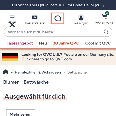
Du bist neu bei QVC? Spare 10 Euro! Code: HalloQVC
Zum
Hauptinhalt
springen
0
MENÜ
WARENKORB
TV-RÜCKBLICK
MEIN QVC
Wonach
suchst
Wenn
du
Tagesangebot
Neu
30 Jahre QVC
Cool mit QVC
Vorschläge
heute?
verfügbar
sind,
verwenden
Sie
Heimtextilien & Wohnideen
Bettwäsche
die
Blumen - Bettwäsche
Pfeiltasten
nach
Ausgewählt für dich
oben
und
nach
Mehr sehen
unten