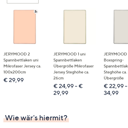
oder
wischen
Sie
auf
Touch-
Geräten
nach
links
JERYMOOD 2
JERYMOOD 1 uni
JERYMOOD 
bzw.
Spannbettlaken uni
Spannbettlaken
Boxspring-
Mikrofaser Jersey ca.
Übergröße Mikrofaser
Spannbettla
rechts,
100x200cm
Jersey Steghöhe ca.
Steghöhe ca.
um
26cm
Übergröße
€ 29,99
diese
€ 24,99 - €
€ 22,99 -
anzuzeigen.
29,99
34,99
Wie wär's hiermit?