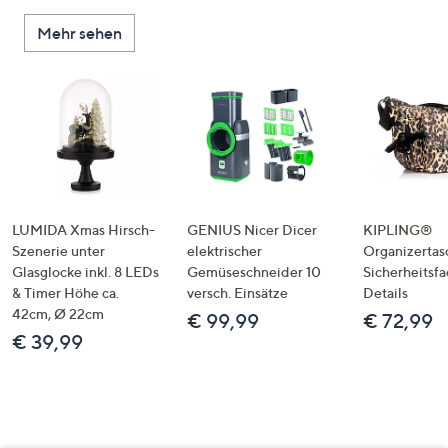
Mehr sehen
LUMIDA Xmas Hirsch-
GENIUS Nicer Dicer
KIPLING®
Szenerie unter
elektrischer
Organizertas
Glasglocke inkl. 8 LEDs
Gemüseschneider 10
Sicherheitsf
& Timer Höhe ca.
versch. Einsätze
Details
42cm, Ø 22cm
€ 99,99
€ 72,99
€ 39,99