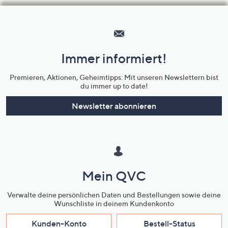
Hilfeseiten,
Service
und
Immer informiert!
Unternehmensinformationen
Premieren, Aktionen, Geheimtipps: Mit unseren Newslettern bist
du immer up to date!
Newsletter abonnieren
Mein QVC
Verwalte deine persönlichen Daten und Bestellungen sowie deine
Wunschliste in deinem Kundenkonto
Kunden-Konto
Bestell-Status