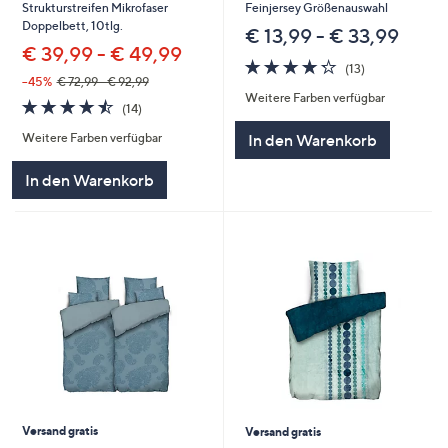
Strukturstreifen Mikrofaser
Feinjersey Größenauswahl
Doppelbett, 10tlg.
€ 13,99 - € 33,99
€ 39,99 - € 49,99
4.2
13
(13)
von
Bewertungen
--45%
€ 72,99 - € 92,99
Weitere Farben verfügbar
5
4.4
14
(14)
von
Bewertungen
Weitere Farben verfügbar
In den Warenkorb
5
In den Warenkorb
Versand gratis
Versand gratis