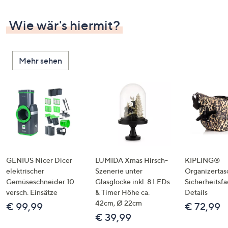
Wie wär's hiermit?
Mehr sehen
GENIUS Nicer Dicer
LUMIDA Xmas Hirsch-
KIPLING®
elektrischer
Szenerie unter
Organizertas
Gemüseschneider 10
Glasglocke inkl. 8 LEDs
Sicherheitsf
versch. Einsätze
& Timer Höhe ca.
Details
42cm, Ø 22cm
€ 99,99
€ 72,99
€ 39,99