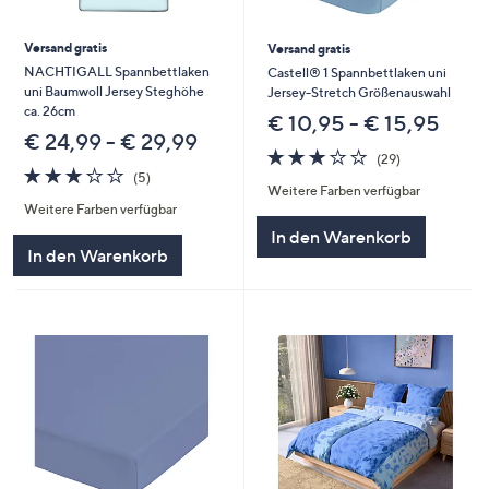
Versand gratis
Versand gratis
NACHTIGALL Spannbettlaken
Castell® 1 Spannbettlaken uni
uni Baumwoll Jersey Steghöhe
Jersey-Stretch Größenauswahl
ca. 26cm
€ 10,95 - € 15,95
€ 24,99 - € 29,99
3.1
29
(29)
3.2
5
von
Bewertungen
(5)
Weitere Farben verfügbar
von
Bewertungen
5
Weitere Farben verfügbar
5
In den Warenkorb
In den Warenkorb