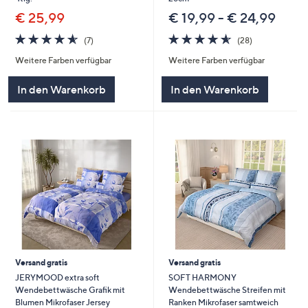
€ 25,99
€ 19,99 - € 24,99
4.6
7
4.5
28
(7)
(28)
von
Bewertungen
von
Bewertungen
Weitere Farben verfügbar
Weitere Farben verfügbar
5
5
In den Warenkorb
In den Warenkorb
Versand gratis
Versand gratis
JERYMOOD extra soft
SOFT HARMONY
Wendebettwäsche Grafik mit
Wendebettwäsche Streifen mit
Blumen Mikrofaser Jersey
Ranken Mikrofaser samtweich