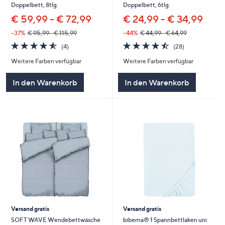
Doppelbett, 8tlg.
Doppelbett, 6tlg.
€ 59,99 - € 72,99
€ 24,99 - € 34,99
--37%
€ 95,99 - € 115,99
--44%
€ 44,99 - € 64,99
4.5
4
4.5
28
(4)
(28)
von
Bewertungen
von
Bewertungen
Weitere Farben verfügbar
Weitere Farben verfügbar
5
5
In den Warenkorb
In den Warenkorb
Versand gratis
Versand gratis
SOFT WAVE Wendebettwäsche
biberna® 1 Spannbettlaken uni