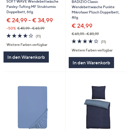
SOFT WAVE Wendebettwäsche
BADIZIO Classic
Paisley-Tufting MF Strukturmix
Wendebettwäsche Punkte
Doppelbett, 6tlg.
Mikrofaser Plüsch Doppelbett,
4tlg.
€ 24,99 - € 34,99
€ 24,99
--50%
€ 49,99 - € 69,99
€ 69,99 - € 89,99
4.2
11
(11)
von
Bewertungen
4.2
11
(11)
Weitere Farben verfügbar
5
von
Bewertungen
Weitere Farben verfügbar
5
In den Warenkorb
In den Warenkorb