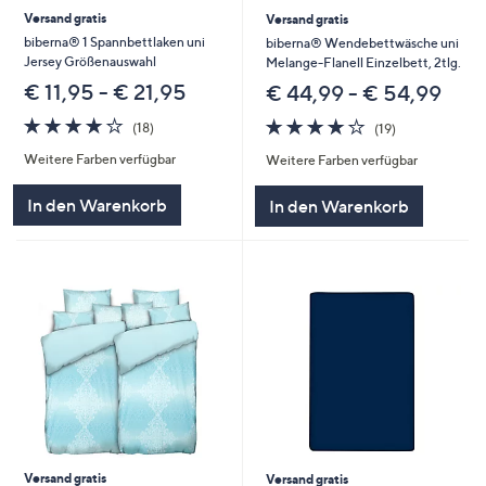
Versand gratis
Versand gratis
biberna® 1 Spannbettlaken uni
biberna® Wendebettwäsche uni
Jersey Größenauswahl
Melange-Flanell Einzelbett, 2tlg.
€ 11,95 - € 21,95
€ 44,99 - € 54,99
4.2
18
4.2
19
(18)
(19)
von
Bewertungen
von
Bewertungen
Weitere Farben verfügbar
Weitere Farben verfügbar
5
5
In den Warenkorb
In den Warenkorb
Versand gratis
Versand gratis