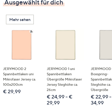
Ausgewählt für dich
Mehr sehen
JERYMOOD 2
JERYMOOD 1 uni
JERYMOOD 
Spannbettlaken uni
Spannbettlaken
Boxspring-
Mikrofaser Jersey ca.
Übergröße Mikrofaser
Spannbettla
100x200cm
Jersey Steghöhe ca.
Steghöhe ca.
26cm
Übergröße
€ 29,99
€ 24,99 - €
€ 22,99 -
29,99
34,99