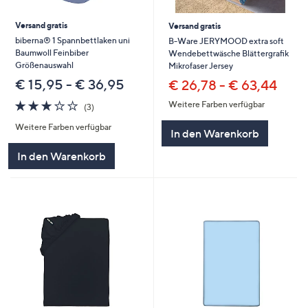
Versand gratis
Versand gratis
biberna® 1 Spannbettlaken uni
B-Ware JERYMOOD extra soft
Baumwoll Feinbiber
Wendebettwäsche Blättergrafik
Größenauswahl
Mikrofaser Jersey
€ 15,95 - € 36,95
€ 26,78 - € 63,44
3.0
3
Weitere Farben verfügbar
(3)
von
Bewertungen
Weitere Farben verfügbar
5
In den Warenkorb
In den Warenkorb