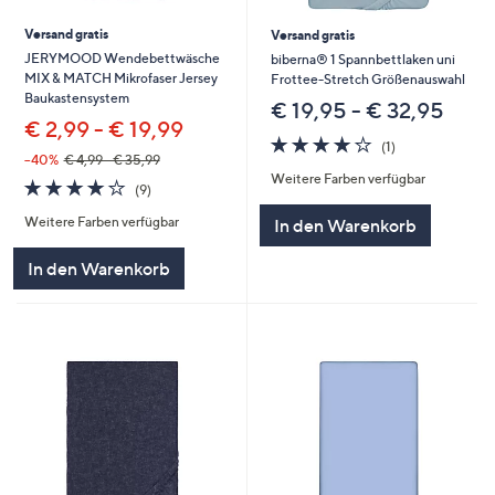
Versand gratis
Versand gratis
JERYMOOD Wendebettwäsche
biberna® 1 Spannbettlaken uni
MIX & MATCH Mikrofaser Jersey
Frottee-Stretch Größenauswahl
Baukastensystem
€ 19,95 - € 32,95
€ 2,99 - € 19,99
4.0
1
(1)
von
Bewertungen
--40%
€ 4,99 - € 35,99
Weitere Farben verfügbar
5
4.0
9
(9)
von
Bewertungen
Weitere Farben verfügbar
In den Warenkorb
5
In den Warenkorb