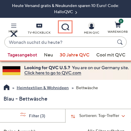
Heute Versand gratis & Neukunden sparen 10 Euro! Code:
Zum
Hauptinhalt
HalloQVC
springen
0
MENÜ
WARENKORB
TV-RÜCKBLICK
MEIN QVC
Wonach
suchst
Wenn
du
Tagesangebot
Neu
30 Jahre QVC
Cool mit QVC
Vorschläge
heute?
verfügbar
sind,
verwenden
Sie
Heimtextilien & Wohnideen
Bettwäsche
die
Blau - Bettwäsche
Pfeiltasten
nach
oben
Sortieren:
Top-Treffer
Filter
(3)
und
nach
Alle Filter aufheben