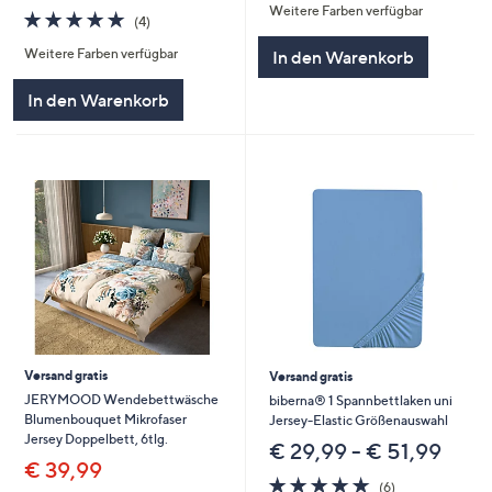
Weitere Farben verfügbar
5
4.8
4
(4)
von
Bewertungen
Weitere Farben verfügbar
In den Warenkorb
5
In den Warenkorb
Versand gratis
Versand gratis
JERYMOOD Wendebettwäsche
biberna® 1 Spannbettlaken uni
Blumenbouquet Mikrofaser
Jersey-Elastic Größenauswahl
Jersey Doppelbett, 6tlg.
€ 29,99 - € 51,99
€ 39,99
4.7
6
(6)