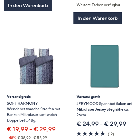
In den Warenkorb
Weitere Farben verfügbar
5
In den Warenkorb
Versand gratis
Versand gratis
SOFT HARMONY
JERYMOOD Spannbettlaken uni
Wendebettwäsche Streifen mit
Mikrofaser Jersey Steghöhe ca.
Ranken Mikrofaser samtweich
26cm
Doppelbett, 4tlg.
€ 24,99 - € 29,99
€ 19,99 - € 29,99
4.8
12
(12)
von
Bewertungen
--48%
€ 38,99 - € 58,99