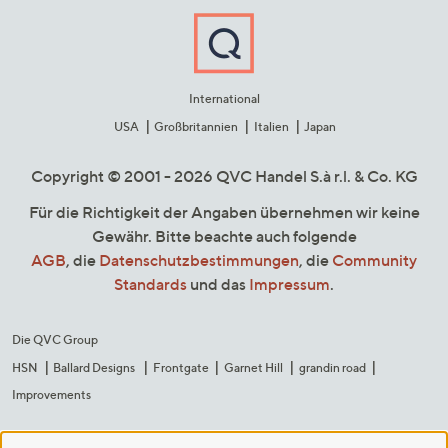
International
USA
Großbritannien
Italien
Japan
Copyright © 2001 - 2026 QVC Handel S.à r.l. & Co. KG
Für die Richtigkeit der Angaben übernehmen wir keine
Gewähr. Bitte beachte auch folgende
AGB
, die
Datenschutzbestimmungen
, die
Community
Standards
und das
Impressum
.
Die QVC Group
HSN
Ballard Designs
Frontgate
Garnet Hill
grandin road
Improvements