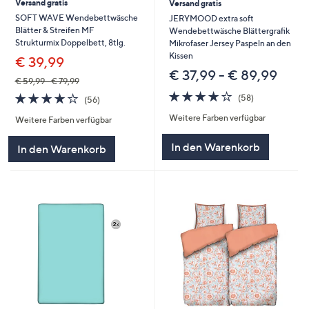
Versand gratis
Versand gratis
SOFT WAVE Wendebettwäsche
JERYMOOD extra soft
Blätter & Streifen MF
Wendebettwäsche Blättergrafik
Strukturmix Doppelbett, 8tlg.
Mikrofaser Jersey Paspeln an den
Kissen
€ 39,99
€ 37,99 - € 89,99
€ 59,99 - € 79,99
4.1
58
4.1
56
(58)
(56)
von
Bewertungen
von
Bewertungen
Weitere Farben verfügbar
5
Weitere Farben verfügbar
5
In den Warenkorb
In den Warenkorb