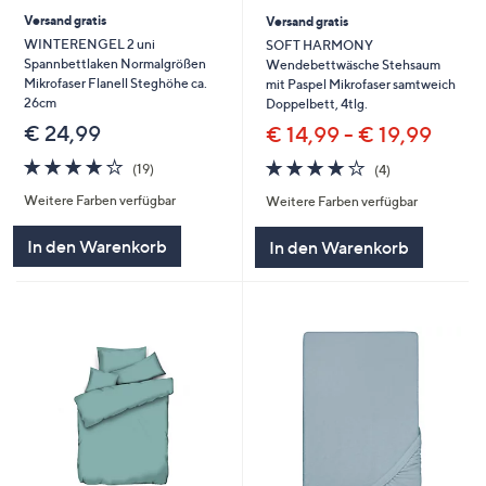
Versand gratis
Versand gratis
WINTERENGEL 2 uni
SOFT HARMONY
Spannbettlaken Normalgrößen
Wendebettwäsche Stehsaum
Mikrofaser Flanell Steghöhe ca.
mit Paspel Mikrofaser samtweich
26cm
Doppelbett, 4tlg.
€ 24,99
€ 14,99 - € 19,99
4.0
19
4.0
4
(19)
(4)
von
Bewertungen
von
Bewertungen
Weitere Farben verfügbar
Weitere Farben verfügbar
5
5
In den Warenkorb
In den Warenkorb