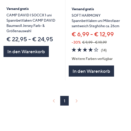
Versand gratis
Versand gratis
CAMP DAVID I SOCCX 1 uni
SOFT HARMONY
Spannbettlaken CAMP DAVID
Spannbettlaken uni Mikrofaser
Baumwoll Jersey Farb- &
samtweich Steghöhe ca. 26cm
Größenauswahl
€ 6,99 - € 12,99
€ 22,95 - € 24,95
--30%
€ 9,99 - € 19,99
3.9
14
(14)
In den Warenkorb
von
Bewertungen
Weitere Farben verfügbar
5
In den Warenkorb
1