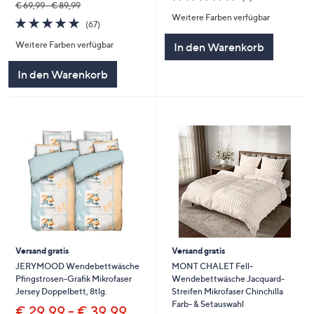
von
Bewertungen
€ 69,99 - € 89,99
Weitere Farben verfügbar
5
4.7
67
(67)
von
Bewertungen
Weitere Farben verfügbar
In den Warenkorb
5
In den Warenkorb
Versand gratis
Versand gratis
JERYMOOD Wendebettwäsche
MONT CHALET Fell-
Pfingstrosen-Grafik Mikrofaser
Wendebettwäsche Jacquard-
Jersey Doppelbett, 8tlg.
Streifen Mikrofaser Chinchilla
Farb- & Setauswahl
€ 29,99 - € 39,99