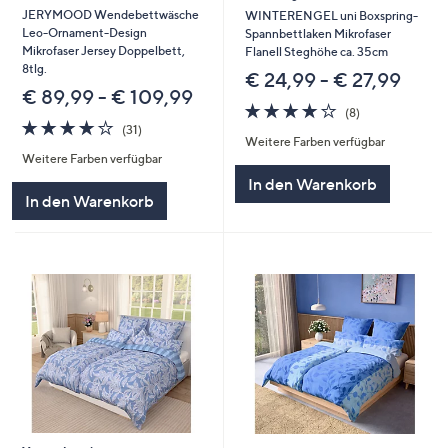
JERYMOOD Wendebettwäsche
WINTERENGEL uni Boxspring-
Leo-Ornament-Design
Spannbettlaken Mikrofaser
Mikrofaser Jersey Doppelbett,
Flanell Steghöhe ca. 35cm
8tlg.
€ 24,99 - € 27,99
€ 89,99 - € 109,99
4.1
8
(8)
4.2
31
von
Bewertungen
(31)
Weitere Farben verfügbar
von
Bewertungen
5
Weitere Farben verfügbar
5
In den Warenkorb
In den Warenkorb