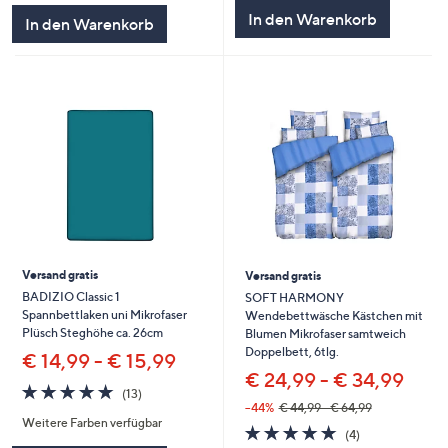
5
In den Warenkorb
In den Warenkorb
Versand gratis
Versand gratis
BADIZIO Classic 1
SOFT HARMONY
Spannbettlaken uni Mikrofaser
Wendebettwäsche Kästchen mit
Plüsch Steghöhe ca. 26cm
Blumen Mikrofaser samtweich
Doppelbett, 6tlg.
€ 14,99 - € 15,99
€ 24,99 - € 34,99
4.8
13
(13)
von
Bewertungen
--44%
€ 44,99 - € 64,99
Weitere Farben verfügbar
5
4.8
4
(4)
von
Bewertungen