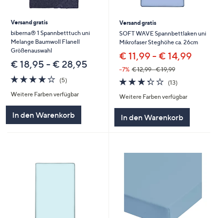
Versand gratis
Versand gratis
biberna® 1 Spannbetttuch uni
SOFT WAVE Spannbettlaken uni
Melange Baumwoll Flanell
Mikrofaser Steghöhe ca. 26cm
Größenauswahl
€ 11,99 - € 14,99
€ 18,95 - € 28,95
--7%
€ 12,99 - € 19,99
3.8
5
3.3
13
(5)
(13)
von
Bewertungen
von
Bewertungen
Weitere Farben verfügbar
5
Weitere Farben verfügbar
5
In den Warenkorb
In den Warenkorb