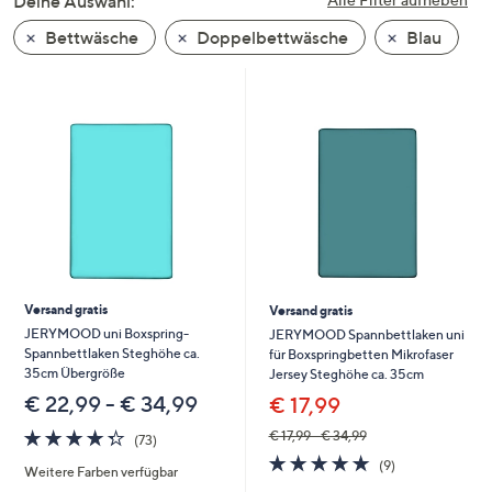
Deine Auswahl:
unten
Bettwäsche
Doppelbettwäsche
Blau
oder
wischen
Sie
auf
Touch-
Geräten
nach
links
bzw.
rechts,
um
Versand gratis
Versand gratis
diese
JERYMOOD uni Boxspring-
JERYMOOD Spannbettlaken uni
Spannbettlaken Steghöhe ca.
für Boxspringbetten Mikrofaser
anzuzeigen.
35cm Übergröße
Jersey Steghöhe ca. 35cm
€ 22,99 - € 34,99
€ 17,99
4.3
73
€ 17,99 - € 34,99
(73)
von
Bewertungen
4.8
9
(9)
Weitere Farben verfügbar
5
von
Bewertungen