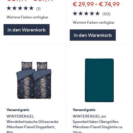
€ 29,99 - € 74,99
4.7
3
(3)
von
Bewertungen
4.6
123
(123)
Weitere Farben verfügbar
5
von
Bewertungen
Weitere Farben verfügbar
5
In den Warenkorb
In den Warenkorb
Versand gratis
Versand gratis
WINTERENGEL
WINTERENGEL uni
Wendebettwäsche Glitzerranke
Spannbettlaken Übergrößen
Mikrofaser Flanell Doppelbett,
Mikrofaser Flanell Steghöhe ca.
4tlg.
26cm