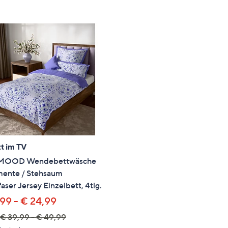
e
f
ouch-
eräten
ach
nks
zw.
chts,
m
ese
zuzeigen.
t im TV
MOOD Wendebettwäsche
ente / Stehsaum
aser Jersey Einzelbett, 4tlg.
,99 - € 24,99
€ 39,99 - € 49,99