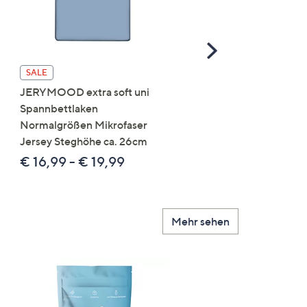
Scroll
Right
JERYMOOD extra soft
SALE
Wendebettwäsche
JERYMOOD extra soft uni
Blättergrafik Mikrofaser
Spannbettlaken
Jersey Paspeln an den K
Normalgrößen Mikrofaser
Jersey Steghöhe ca. 26cm
€ 37,99 - € 89,99
€ 16,99 - € 19,99
Mehr sehen