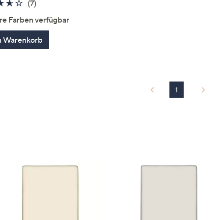
3.6
7
(7)
von
Bewertungen
re Farben verfügbar
5
n Warenkorb
1