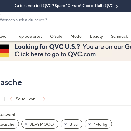
Du bist neu bei QVC? Spare 10 Euro! Code: HalloQVC
onach
chst
enn
u
rschläge
:well
Top bewertet
Q Sale
Mode
Beauty
Schmuck
eute?
rfügbar
nd,
erwenden
e
e
eiltasten
wäsche
ach
ben
nd
1
|
Seite 1 von 1
ach
nten
Auswahl:
der
twäsche
JERYMOOD
Blau
4-teilig
ischen