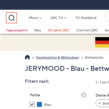
Zum
Hauptinhalt
springen
W
Menü
QVC TV
TV-Rückblick
su
W
d
Vo
Tagesangebot
Neu
30 Jahre QVC
Cool mit QVC
be
h
ve
QLINARISCH
Technik
si
v
Si
Heimtextilien & Wohnideen
Bettwäsche
di
Pf
JERYMOOD - Blau - Bett
n
o
Filtern nach:
u
1 - 1 von 
n
Zur
u
Farbe
Deine 
Produktliste
o
springen
Bet
Blau
w