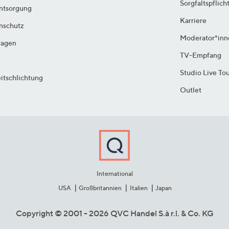
Sorgfaltspflich
ntsorgung
Karriere
enschutz
Moderator*inn
ragen
TV-Empfang
Studio Live To
itschlichtung
Outlet
International
USA
Großbritannien
Italien
Japan
Copyright © 2001 - 2026 QVC Handel S.à r.l. & Co. KG