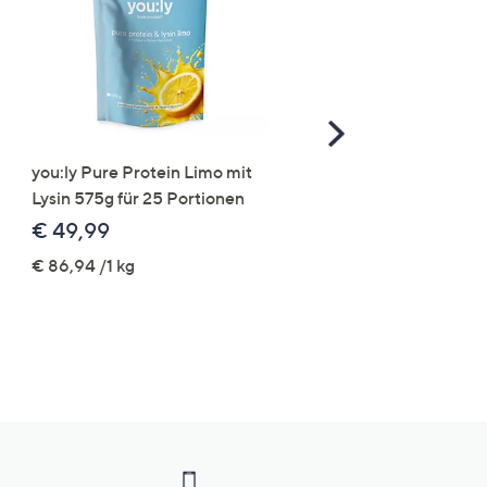
Scroll
Right
you:ly Pure Protein Limo mit
STRANDFEIN Punto-Ho
Lysin 575g für 25 Portionen
elastisch Rundumdehnb
Logo-Stickerei weites B
€ 49,99
€ 109,99
€ 86,94 /1 kg