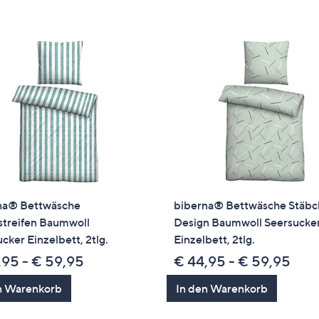
e
f
ouch-
eräten
ach
nks
zw.
chts,
m
ese
zuzeigen.
na® Bettwäsche
biberna® Bettwäsche Stäbc
streifen Baumwoll
Design Baumwoll Seersucke
cker Einzelbett, 2tlg.
Einzelbett, 2tlg.
,95 - € 59,95
€ 44,95 - € 59,95
n Warenkorb
In den Warenkorb