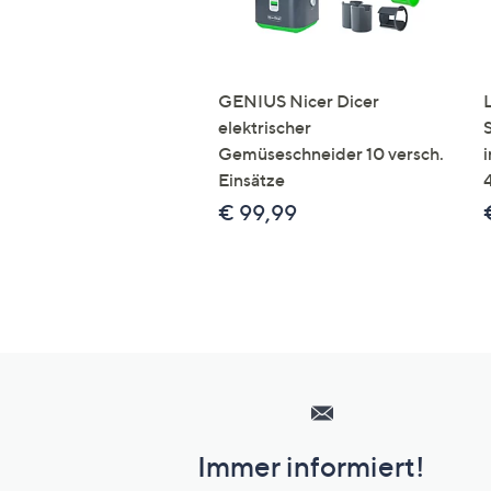
GENIUS Nicer Dicer
elektrischer
Gemüseschneider 10 versch.
Einsätze
€ 99,99
Hilfeseiten,
Service
und
Immer informiert!
Unternehmensinformationen