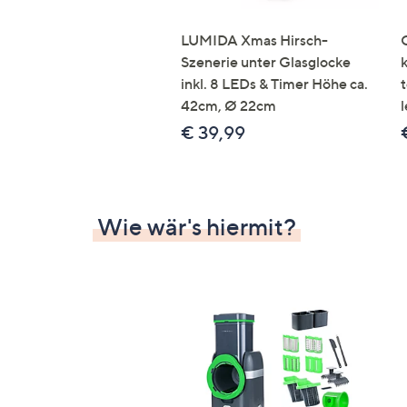
LUMIDA Xmas Hirsch-
Szenerie unter Glasglocke
inkl. 8 LEDs & Timer Höhe ca.
42cm, Ø 22cm
l
€ 39,99
Wie wär's hiermit?