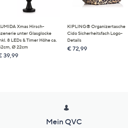
LUMIDA Xmas Hirsch-
KIPLING® Organizertasche
Szenerie unter Glasglocke
Cido Sicherheitsfach Logo-
inkl. 8 LEDs & Timer Höhe ca.
Details
42cm, Ø 22cm
€ 72,99
€ 39,99
Mein QVC