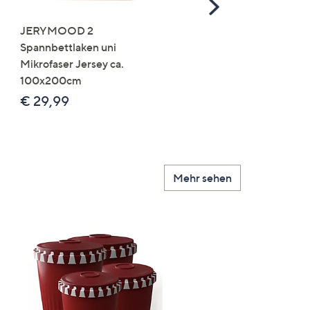
Scroll
Right
JERYMOOD 2
LUMIDA Flora künstlich
Spannbettlaken uni
Orchidee Realtouch-Blü
Mikrofaser Jersey ca.
Keramik-Topf
100x200cm
Farb-/Größenauswahl
€ 29,99
€ 24,99 - € 74,99
Mehr sehen