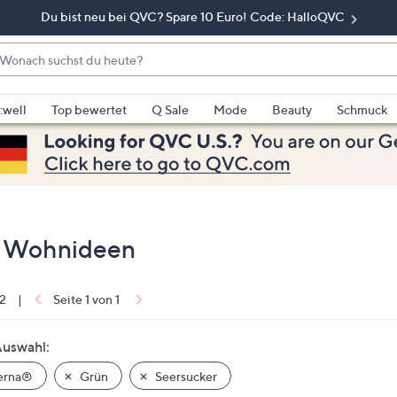
Du bist neu bei QVC? Spare 10 Euro! Code: HalloQVC
onach
chst
enn
u
rschläge
:well
Top bewertet
Q Sale
Mode
Beauty
Schmuck
eute?
rfügbar
nd,
erwenden
e
e
eiltasten
 & Wohnideen
ach
ben
nd
 2
|
Seite 1 von 1
ach
nten
Auswahl:
der
erna®
Grün
Seersucker
ischen