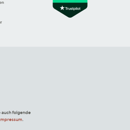
en
ur
e auch folgende
Impressum
.