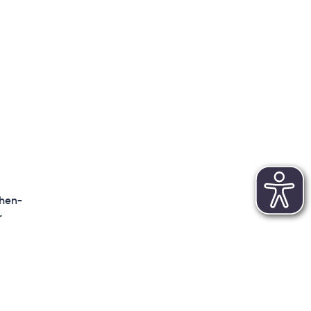
hen-
r