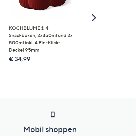
Scroll
Right
KOCHBLUME® 4
you:ly Pure Protein Limo
Snackboxen, 2x350ml und 2x
Lysin 575g für 25 Portio
500ml inkl. 4 Ein-Klick-
€ 49,99
Deckel 95mm
€ 86,94 /1 kg
€ 34,99
Mobil shoppen