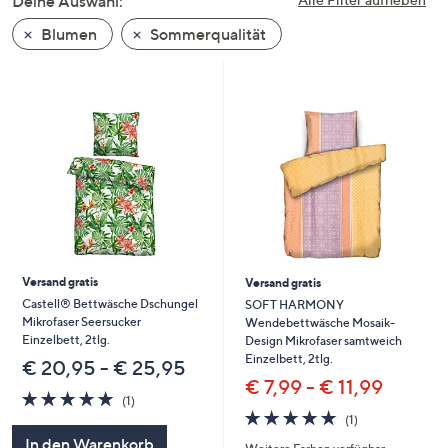
Deine Auswahl:
unten
Blumen
Sommerqualität
oder
wischen
Sie
auf
Touch-
Geräten
nach
links
bzw.
rechts,
um
Versand gratis
Versand gratis
diese
Castell® Bettwäsche Dschungel
SOFT HARMONY
Mikrofaser Seersucker
Wendebettwäsche Mosaik-
anzuzeigen.
Einzelbett, 2tlg.
Design Mikrofaser samtweich
Einzelbett, 2tlg.
€ 20,95 - € 25,95
€ 7,99 - € 11,99
5.0
1
(1)
von
Bewertungen
5.0
1
(1)
5
von
Bewertungen
In den Warenkorb