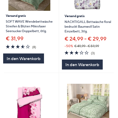
Versand gratis
Versand gratis
SOFT WAVE Wendebettwäsche
NACHTIGALL Bettwäsche floral
Streifen & Blüten Mikrofaser
bedruckt Baumwoll Satin
Seersucker Doppelbett, 6tlg.
Einzelbett, 3tlg.
€ 31,99
€ 24,99 - € 29,99
3.5
8
--50%
€ 49,99 - € 59,99
(8)
von
Bewertungen
2.7
3
(3)
5
von
Bewertungen
In den Warenkorb
5
In den Warenkorb