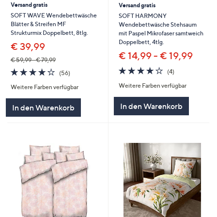
Versand gratis
Versand gratis
SOFT WAVE Wendebettwäsche
SOFT HARMONY
Blätter & Streifen MF
Wendebettwäsche Stehsaum
Strukturmix Doppelbett, 8tlg.
mit Paspel Mikrofaser samtweich
Doppelbett, 4tlg.
€ 39,99
€ 14,99 - € 19,99
€ 59,99 - € 79,99
4.0
4
4.1
56
(4)
(56)
von
Bewertungen
von
Bewertungen
Weitere Farben verfügbar
5
Weitere Farben verfügbar
5
In den Warenkorb
In den Warenkorb