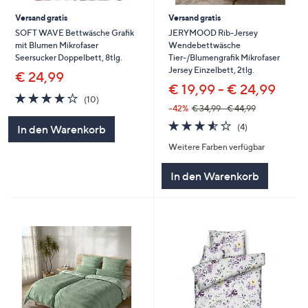
Versand gratis
Versand gratis
SOFT WAVE Bettwäsche Grafik
JERYMOOD Rib-Jersey
mit Blumen Mikrofaser
Wendebettwäsche
Seersucker Doppelbett, 8tlg.
Tier-/Blumengrafik Mikrofaser
Jersey Einzelbett, 2tlg.
€ 24,99
€ 19,99 - € 24,99
3.7
10
(10)
von
Bewertungen
--42%
€ 34,99 - € 44,99
5
3.5
4
(4)
In den Warenkorb
von
Bewertungen
Weitere Farben verfügbar
5
In den Warenkorb