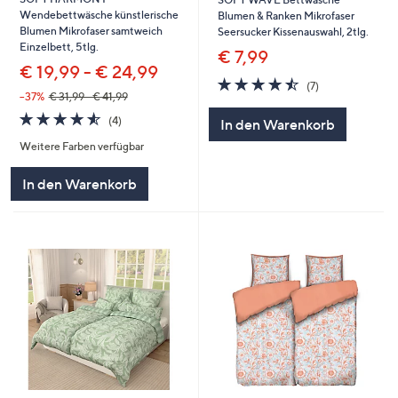
Wendebettwäsche künstlerische
Blumen & Ranken Mikrofaser
Blumen Mikrofaser samtweich
Seersucker Kissenauswahl, 2tlg.
Einzelbett, 5tlg.
€ 7,99
€ 19,99 - € 24,99
4.4
7
(7)
von
Bewertungen
--37%
€ 31,99 - € 41,99
5
4.5
4
(4)
In den Warenkorb
von
Bewertungen
Weitere Farben verfügbar
5
In den Warenkorb