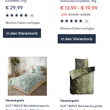
Einzelbett, 2tlg.
Seersucker Einzelbett, 3tlg.
€ 29,99
€ 13,99 - € 19,99
4.7
9
--29%
€ 19,99 - € 27,99
(9)
von
Bewertungen
4.7
3
(3)
Weitere Farben verfügbar
5
von
Bewertungen
Weitere Farben verfügbar
5
In den Warenkorb
In den Warenkorb
Versand gratis
Versand gratis
SOFT WAVE Wendebettwäsche
SOFT WAVE Bettwäsche große