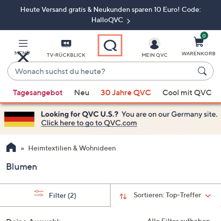
Heute Versand gratis & Neukunden sparen 10 Euro! Code:
Zum
Hauptinhalt
HalloQVC
springen
0
MENÜ
WARENKORB
TV-RÜCKBLICK
MEIN QVC
Wonach
suchst
Wenn
du
Tagesangebot
Neu
30 Jahre QVC
Cool mit QVC
Vorschläge
heute?
verfügbar
sind,
verwenden
Sie
Heimtextilien & Wohnideen
die
Blumen
Pfeiltasten
nach
oben
Sortieren:
Top-Treffer
Filter
(2)
und
nach
Alle Filter aufheben