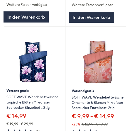
Weitere Farben verfügbar
Weitere Farben verfügbar
5
5
In den Warenkorb
In den Warenkorb
Versand gratis
Versand gratis
SOFT WAVE Wendebettwäsche
SOFT WAVE Wendebettwäsche
tropische Blüten Mikrofaser
Ornamente & Blumen Mikrofaser
Seersucker EInzelbett, 2tlg.
Seersucker Einzelbett, 2tlg.
€ 14,99
€ 9,99 - € 14,99
€ 19,99 - € 29,99
--23%
€ 12,99 - € 19,99
5.0
2
5.0
1