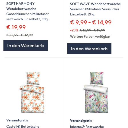
SOFT HARMONY
SOFT WAVE Wendebettwäsche
Wendebettwäsche
Seerosen Mikrofaser Seersucker
Gänseblümchen Mikrofaser
Einzelbett, 2tlg.
samtweich Einzelbett, 3tlg.
€ 9,99 - € 14,99
€ 19,99
--23%
€ 12,99 - € 19,99
€ 22,99 - € 32,99
Weitere Farben verfügbar
In den Warenkorb
In den Warenkorb
Versand gratis
Versand gratis
Castell® Bettwäsche
biberna® Bettwäsche