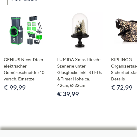
GENIUS Nicer Dicer
LUMIDA Xmas Hirsch-
KIPLING®
elektrischer
Szenerie unter
Organizertas
Gemüseschneider 10
Glasglocke inkl. 8 LEDs
Sicherheitsf
versch. Einsätze
& Timer Höhe ca.
Details
42cm, Ø 22cm
€ 99,99
€ 72,99
€ 39,99
Hilfeseiten,