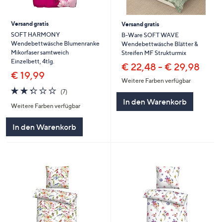
Versand gratis
Versand gratis
SOFT HARMONY
B-Ware SOFT WAVE
Wendebettwäsche Blumenranke
Wendebettwäsche Blätter &
Mikorfaser samtweich
Streifen MF Strukturmix
Einzelbett, 4tlg.
€ 22,48 - € 29,98
€ 19,99
Weitere Farben verfügbar
2.3
7
(7)
von
Bewertungen
In den Warenkorb
Weitere Farben verfügbar
5
In den Warenkorb