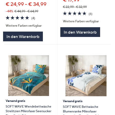
€ 24,99 - € 34,99
€ 22,99 - € 32,99
--44%
€ 44,99 - € 64,99
4.7
6
(6)
4.8
4
von
Bewertungen
(4)
Weitere Farben verfügbar
von
Bewertungen
5
Weitere Farben verfügbar
5
In den Warenkorb
In den Warenkorb
Versand gratis
Versand gratis
SOFT WAVE Wendebettwäsche
SOFT WAVE Bettwäsche
Strelitzien Mikrofaser Seersucker
Blumenranke Mikrofaser