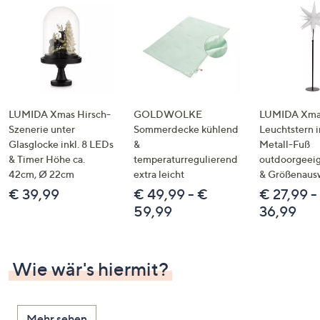
LUMIDA Xmas Hirsch-
GOLDWOLKE
LUMIDA Xmas
Szenerie unter
Sommerdecke kühlend
Leuchtstern i
Glasglocke inkl. 8 LEDs
&
Metall-Fuß
& Timer Höhe ca.
temperaturregulierend
outdoorgeeig
42cm, Ø 22cm
extra leicht
& Größenaus
€ 39,99
€ 49,99 - €
€ 27,99 -
59,99
36,99
Wie wär's hiermit?
Mehr sehen