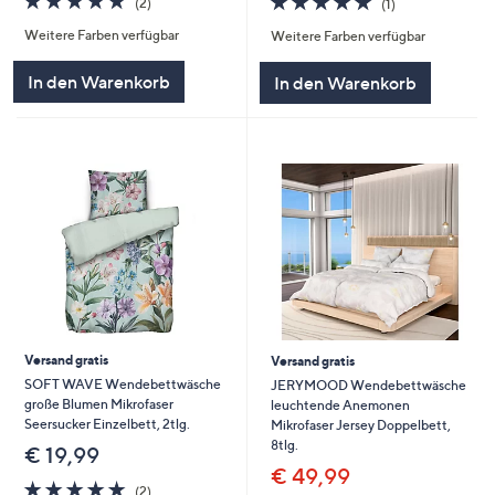
(2)
(1)
von
Bewertungen
von
Bewertungen
Weitere Farben verfügbar
Weitere Farben verfügbar
5
5
In den Warenkorb
In den Warenkorb
Versand gratis
Versand gratis
SOFT WAVE Wendebettwäsche
JERYMOOD Wendebettwäsche
große Blumen Mikrofaser
leuchtende Anemonen
Seersucker Einzelbett, 2tlg.
Mikrofaser Jersey Doppelbett,
8tlg.
€ 19,99
€ 49,99
5.0
2
(2)