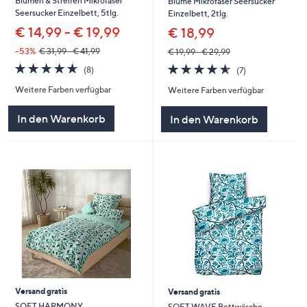
Blumen & Streifen Mikrofaser
Blume Mikrofaser Seersucker
Seersucker Einzelbett, 5tlg.
Einzelbett, 2tlg.
€ 14,99 - € 19,99
€ 18,99
--53%
€ 31,99 - € 41,99
€ 19,99 - € 29,99
4.6
8
4.6
7
(8)
(7)
von
Bewertungen
von
Bewertungen
Weitere Farben verfügbar
Weitere Farben verfügbar
5
5
In den Warenkorb
In den Warenkorb
Versand gratis
Versand gratis
SOFT HARMONY
SOFT WAVE Bettwäsche