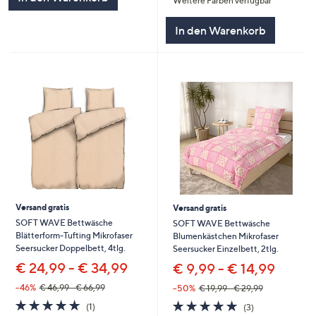
Weitere Farben verfügbar
5
In den Warenkorb
Versand gratis
Versand gratis
SOFT WAVE Bettwäsche
SOFT WAVE Bettwäsche
Blätterform-Tufting Mikrofaser
Blumenkästchen Mikrofaser
Seersucker Doppelbett, 4tlg.
Seersucker Einzelbett, 2tlg.
€ 24,99 - € 34,99
€ 9,99 - € 14,99
--46%
€ 46,99 - € 66,99
--50%
€ 19,99 - € 29,99
5.0
1
5.0
3
(1)
(3)
von
Bewertungen
von
Bewertungen