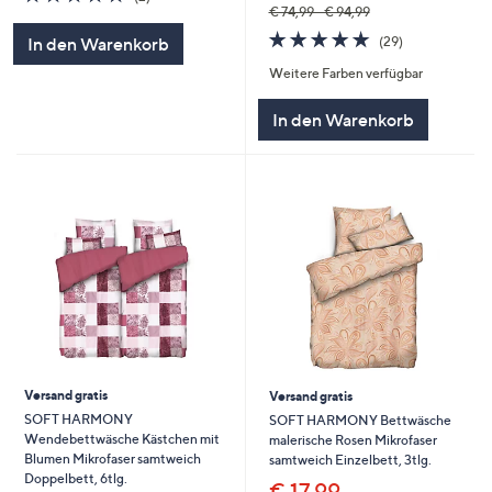
von
Bewertungen
€ 74,99 - € 94,99
5
4.8
29
(29)
In den Warenkorb
von
Bewertungen
Weitere Farben verfügbar
5
In den Warenkorb
Versand gratis
Versand gratis
SOFT HARMONY
SOFT HARMONY Bettwäsche
Wendebettwäsche Kästchen mit
malerische Rosen Mikrofaser
Blumen Mikrofaser samtweich
samtweich Einzelbett, 3tlg.
Doppelbett, 6tlg.
€ 17,99