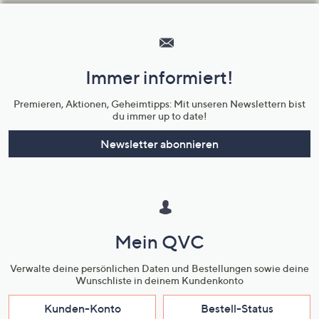
Hilfeseiten,
Service
und
Immer informiert!
Unternehmensinformationen
Premieren, Aktionen, Geheimtipps: Mit unseren Newslettern bist
du immer up to date!
Newsletter abonnieren
Mein QVC
Verwalte deine persönlichen Daten und Bestellungen sowie deine
Wunschliste in deinem Kundenkonto
Kunden-Konto
Bestell-Status