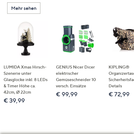
Mehr sehen
LUMIDA Xmas Hirsch-
GENIUS Nicer Dicer
KIPLING®
Szenerie unter
elektrischer
Organizertas
Glasglocke inkl. 8 LEDs
Gemüseschneider 10
Sicherheitsf
& Timer Höhe ca.
versch. Einsätze
Details
42cm, Ø 22cm
€ 99,99
€ 72,99
€ 39,99