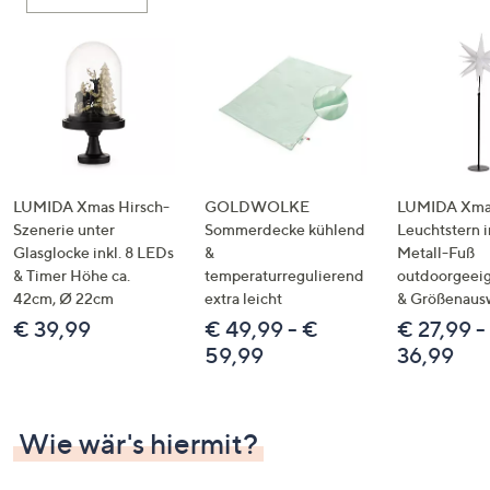
oder
wischen
Sie
auf
Touch-
Geräten
nach
links
LUMIDA Xmas Hirsch-
GOLDWOLKE
LUMIDA Xmas
bzw.
Szenerie unter
Sommerdecke kühlend
Leuchtstern i
Glasglocke inkl. 8 LEDs
&
Metall-Fuß
rechts,
& Timer Höhe ca.
temperaturregulierend
outdoorgeeig
um
42cm, Ø 22cm
extra leicht
& Größenaus
diese
€ 39,99
€ 49,99 - €
€ 27,99 -
anzuzeigen.
59,99
36,99
Wie wär's hiermit?