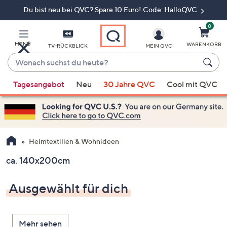
Du bist neu bei QVC? Spare 10 Euro! Code: HalloQVC
Zum
Hauptinhalt
springen
0
MENÜ
WARENKORB
TV-RÜCKBLICK
MEIN QVC
Wonach
suchst
Wenn
du
Tagesangebot
Neu
30 Jahre QVC
Cool mit QVC
Vorschläge
heute?
verfügbar
sind,
verwenden
Sie
Heimtextilien & Wohnideen
die
ca. 140x200cm
Pfeiltasten
nach
Ausgewählt für dich
oben
und
nach
Mehr sehen
unten