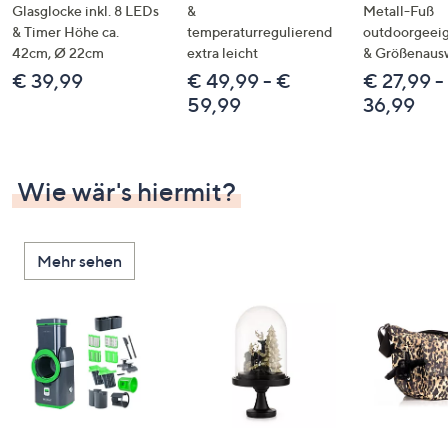
Glasglocke inkl. 8 LEDs
&
Metall-Fuß
& Timer Höhe ca.
temperaturregulierend
outdoorgeeig
42cm, Ø 22cm
extra leicht
& Größenaus
€ 39,99
€ 49,99 - €
€ 27,99 -
59,99
36,99
Wie wär's hiermit?
Mehr sehen