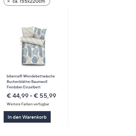
ca. 155x220cm
oder
wischen
Sie
auf
Touch-
Geräten
nach
links
bzw.
rechts,
biberna® Wendebettwäsche
um
Buchenblätter Baumwoll
diese
Feinbiber Einzelbett
anzuzeigen.
€ 44,99 - € 55,99
Weitere Farben verfügbar
In den Warenkorb