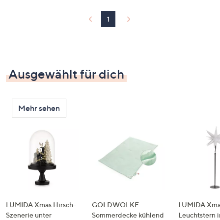
1
Ausgewählt für dich
Mehr sehen
LUMIDA Xmas Hirsch-
GOLDWOLKE
LUMIDA Xmas
Szenerie unter
Sommerdecke kühlend
Leuchtstern i