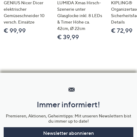
GENIUS Nicer Dicer
LUMIDA Xmas Hirsch-
KIPLING®
elektrischer
Szenerie unter
Organizertas
Gemüseschneider 10
Glasglocke inkl. 8 LEDs
Sicherheitsf
versch. Einsätze
& Timer Höhe ca.
Details
42cm, Ø 22cm
€ 99,99
€ 72,99
€ 39,99
Hilfeseiten,
Service
und
Immer informiert!
Unternehmensinformationen
Premieren, Aktionen, Geheimtipps: Mit unseren Newslettern bist
du immer up to date!
Newsletter abonnieren