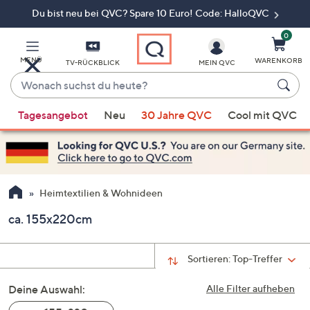
Du bist neu bei QVC? Spare 10 Euro! Code: HalloQVC
Zum
Hauptinhalt
springen
0
MENÜ
WARENKORB
TV-RÜCKBLICK
MEIN QVC
Wonach
suchst
Wenn
du
Tagesangebot
Neu
30 Jahre QVC
Cool mit QVC
Vorschläge
heute?
verfügbar
sind,
verwenden
Sie
Heimtextilien & Wohnideen
die
ca. 155x220cm
Pfeiltasten
nach
oben
Sortieren:
Top-Treffer
und
Deine Auswahl:
nach
Alle Filter aufheben
unten